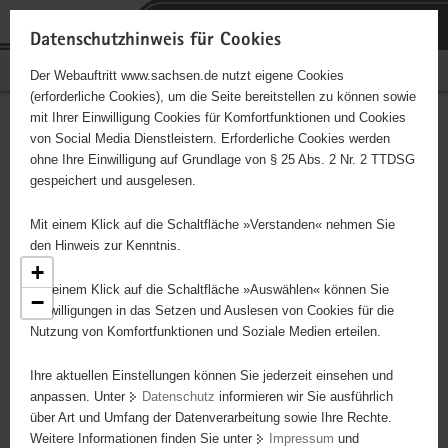
P
Portalübergreifende
o
H
Navigation
Datenschutzhinweis für Cookies
r
a
S
Bürgerschaftliches Engagement
Der Webauftritt www.sachsen.de nutzt eigene Cookies
t
u
e
(erforderliche Cookies), um die Seite bereitstellen zu können sowie
a
p
r
mit Ihrer Einwilligung Cookies für Komfortfunktionen und Cookies
l
t
v
Engagementbörse
Hauptinhalt
von Social Media Dienstleistern. Erforderliche Cookies werden
ü
i
i
ohne Ihre Einwilligung auf Grundlage von § 25 Abs. 2 Nr. 2 TTDSG
b
n
c
gespeichert und ausgelesen.
e
h
e
Ergebnisse als Liste anzeigen
r
a
Mit einem Klick auf die Schaltfläche »Verstanden« nehmen Sie
g
l
den Hinweis zur Kenntnis.
r
t
+
e
Mit einem Klick auf die Schaltfläche »Auswählen« können Sie
5
−
i
Einwilligungen in das Setzen und Auslesen von Cookies für die
2
Nutzung von Komfortfunktionen und Soziale Medien erteilen.
f
e
8
13
Ihre aktuellen Einstellungen können Sie jederzeit einsehen und
n
3
anpassen. Unter
Datenschutz
informieren wir Sie ausführlich
d
10
über Art und Umfang der Datenverarbeitung sowie Ihre Rechte.
e
Weitere Informationen finden Sie unter
Impressum
und
N