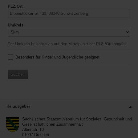
PLZ/Ort
Umkreis
Der Umkreis bezieht sich auf den Mittelpunkt der PLZ-/Ortsangabe.
Besonders für Kinder und Jugendliche geeignet
Suchen
Service
Herausgeber
Sächsisches Staatsministerium für Soziales, Gesundheit und
Gesellschaftlichen Zusammenhalt
Albertstr. 10
01097
Dresden