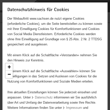
P
Portalübergreifende
o
H
Navigation
Datenschutzhinweis für Cookies
r
a
S
Bürgerschaftliches Engagement
Der Webauftritt www.sachsen.de nutzt eigene Cookies
t
u
e
(erforderliche Cookies), um die Seite bereitstellen zu können sowie
a
p
r
mit Ihrer Einwilligung Cookies für Komfortfunktionen und Cookies
l
t
v
Engagementbörse
Hauptinhalt
von Social Media Dienstleistern. Erforderliche Cookies werden
ü
i
i
ohne Ihre Einwilligung auf Grundlage von § 25 Abs. 2 Nr. 2 TTDSG
b
n
c
gespeichert und ausgelesen.
e
h
e
Ergebnisse als Liste anzeigen
r
a
Mit einem Klick auf die Schaltfläche »Verstanden« nehmen Sie
g
l
den Hinweis zur Kenntnis.
r
t
+
e
Mit einem Klick auf die Schaltfläche »Auswählen« können Sie
6
−
i
Einwilligungen in das Setzen und Auslesen von Cookies für die
9
Nutzung von Komfortfunktionen und Soziale Medien erteilen.
f
2
37
e
2
Ihre aktuellen Einstellungen können Sie jederzeit einsehen und
n
4
16
anpassen. Unter
Datenschutz
informieren wir Sie ausführlich
d
18
122
über Art und Umfang der Datenverarbeitung sowie Ihre Rechte.
4
e
Weitere Informationen finden Sie unter
Impressum
und
13
N