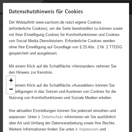
P
Portalübergreifende
o
H
Navigation
Datenschutzhinweis für Cookies
r
a
S
Bürgerschaftliches Engagement
Der Webauftritt www.sachsen.de nutzt eigene Cookies
t
u
e
(erforderliche Cookies), um die Seite bereitstellen zu können sowie
a
p
r
mit Ihrer Einwilligung Cookies für Komfortfunktionen und Cookies
l
t
v
Engagementbörse
Hauptinhalt
von Social Media Dienstleistern. Erforderliche Cookies werden
ü
i
i
ohne Ihre Einwilligung auf Grundlage von § 25 Abs. 2 Nr. 2 TTDSG
b
n
c
gespeichert und ausgelesen.
e
h
e
Ergebnisse als Liste anzeigen
r
a
Mit einem Klick auf die Schaltfläche »Verstanden« nehmen Sie
g
l
den Hinweis zur Kenntnis.
r
t
+
e
Mit einem Klick auf die Schaltfläche »Auswählen« können Sie
−
i
Einwilligungen in das Setzen und Auslesen von Cookies für die
Nutzung von Komfortfunktionen und Soziale Medien erteilen.
f
e
Ihre aktuellen Einstellungen können Sie jederzeit einsehen und
n
anpassen. Unter
Datenschutz
informieren wir Sie ausführlich
d
über Art und Umfang der Datenverarbeitung sowie Ihre Rechte.
5
e
5
Weitere Informationen finden Sie unter
Impressum
und
N