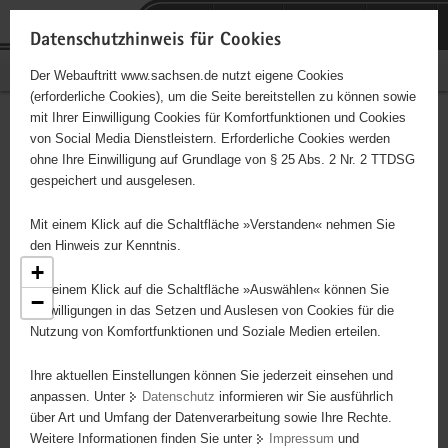
P
Portalübergreifende
o
H
Navigation
Datenschutzhinweis für Cookies
r
a
S
Bürgerschaftliches Engagement
Der Webauftritt www.sachsen.de nutzt eigene Cookies
t
u
e
(erforderliche Cookies), um die Seite bereitstellen zu können sowie
a
p
r
mit Ihrer Einwilligung Cookies für Komfortfunktionen und Cookies
l
t
v
Engagementbörse
Hauptinhalt
von Social Media Dienstleistern. Erforderliche Cookies werden
ü
i
i
ohne Ihre Einwilligung auf Grundlage von § 25 Abs. 2 Nr. 2 TTDSG
b
n
c
gespeichert und ausgelesen.
e
h
e
Ergebnisse als Liste anzeigen
r
a
Mit einem Klick auf die Schaltfläche »Verstanden« nehmen Sie
g
l
den Hinweis zur Kenntnis.
r
t
+
e
Mit einem Klick auf die Schaltfläche »Auswählen« können Sie
−
i
Einwilligungen in das Setzen und Auslesen von Cookies für die
Nutzung von Komfortfunktionen und Soziale Medien erteilen.
f
e
5
Ihre aktuellen Einstellungen können Sie jederzeit einsehen und
7
n
anpassen. Unter
Datenschutz
informieren wir Sie ausführlich
23
d
über Art und Umfang der Datenverarbeitung sowie Ihre Rechte.
25
e
Weitere Informationen finden Sie unter
Impressum
und
N