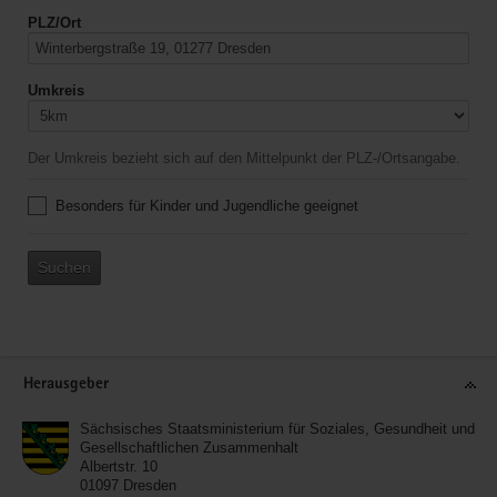
PLZ/Ort
Umkreis
Der Umkreis bezieht sich auf den Mittelpunkt der PLZ-/Ortsangabe.
Besonders für Kinder und Jugendliche geeignet
Suchen
Service
Herausgeber
Sächsisches Staatsministerium für Soziales, Gesundheit und
Gesellschaftlichen Zusammenhalt
Albertstr. 10
01097
Dresden