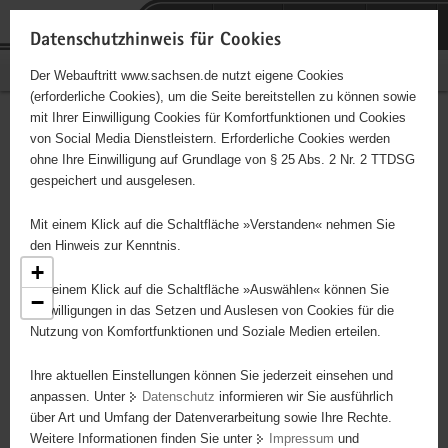
P
Portalübergreifende
o
H
Navigation
Datenschutzhinweis für Cookies
r
a
S
Bürgerschaftliches Engagement
Der Webauftritt www.sachsen.de nutzt eigene Cookies
t
u
e
(erforderliche Cookies), um die Seite bereitstellen zu können sowie
a
p
r
mit Ihrer Einwilligung Cookies für Komfortfunktionen und Cookies
l
t
v
Engagementbörse
Hauptinhalt
von Social Media Dienstleistern. Erforderliche Cookies werden
ü
i
i
ohne Ihre Einwilligung auf Grundlage von § 25 Abs. 2 Nr. 2 TTDSG
b
n
c
gespeichert und ausgelesen.
e
h
e
Ergebnisse als Liste anzeigen
r
a
Mit einem Klick auf die Schaltfläche »Verstanden« nehmen Sie
g
l
den Hinweis zur Kenntnis.
r
t
+
e
Mit einem Klick auf die Schaltfläche »Auswählen« können Sie
−
22
i
Einwilligungen in das Setzen und Auslesen von Cookies für die
15
21
Nutzung von Komfortfunktionen und Soziale Medien erteilen.
f
98
4
33
e
12
Ihre aktuellen Einstellungen können Sie jederzeit einsehen und
54
n
anpassen. Unter
Datenschutz
informieren wir Sie ausführlich
27
d
4
56
39
über Art und Umfang der Datenverarbeitung sowie Ihre Rechte.
37
e
3
Weitere Informationen finden Sie unter
Impressum
und
4
N