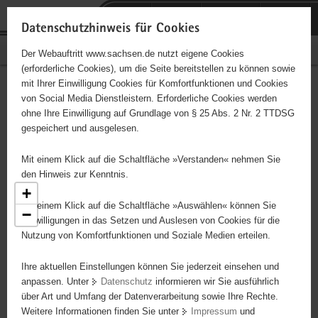
P
Portalübergreifende
o
H
Navigation
Datenschutzhinweis für Cookies
r
a
S
Bürgerschaftliches Engagement
Der Webauftritt www.sachsen.de nutzt eigene Cookies
t
u
e
(erforderliche Cookies), um die Seite bereitstellen zu können sowie
a
p
r
mit Ihrer Einwilligung Cookies für Komfortfunktionen und Cookies
l
t
v
Engagementbörse
Hauptinhalt
von Social Media Dienstleistern. Erforderliche Cookies werden
ü
i
i
ohne Ihre Einwilligung auf Grundlage von § 25 Abs. 2 Nr. 2 TTDSG
b
n
c
gespeichert und ausgelesen.
e
h
e
Ergebnisse als Liste anzeigen
r
a
Mit einem Klick auf die Schaltfläche »Verstanden« nehmen Sie
g
l
den Hinweis zur Kenntnis.
r
t
+
e
Mit einem Klick auf die Schaltfläche »Auswählen« können Sie
−
i
Einwilligungen in das Setzen und Auslesen von Cookies für die
Nutzung von Komfortfunktionen und Soziale Medien erteilen.
f
e
Ihre aktuellen Einstellungen können Sie jederzeit einsehen und
n
anpassen. Unter
Datenschutz
informieren wir Sie ausführlich
d
2
über Art und Umfang der Datenverarbeitung sowie Ihre Rechte.
e
5
Weitere Informationen finden Sie unter
Impressum
und
N