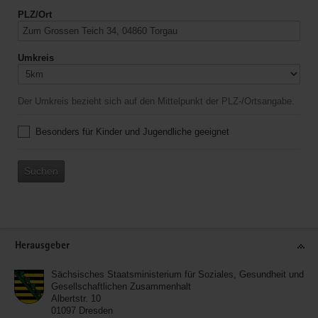
PLZ/Ort
Umkreis
Der Umkreis bezieht sich auf den Mittelpunkt der PLZ-/Ortsangabe.
Besonders für Kinder und Jugendliche geeignet
Suchen
Service
Herausgeber
Sächsisches Staatsministerium für Soziales, Gesundheit und
Gesellschaftlichen Zusammenhalt
Albertstr. 10
01097
Dresden