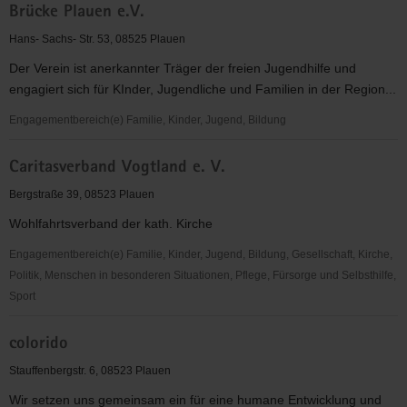
Oelsnitz
Brücke Plauen e.V.
Plauen
e.
Hans- Sachs- Str. 53, 08525 Plauen
V.
Der Verein ist anerkannter Träger der freien Jugendhilfe und
engagiert sich für KInder, Jugendliche und Familien in der Region...
Engagementbereich(e) Familie, Kinder, Jugend, Bildung
Brücke
Caritasverband Vogtland e. V.
Plauen
e.V.
Bergstraße 39, 08523 Plauen
Wohlfahrtsverband der kath. Kirche
Engagementbereich(e) Familie, Kinder, Jugend, Bildung, Gesellschaft, Kirche,
Politik, Menschen in besonderen Situationen, Pflege, Fürsorge und Selbsthilfe,
Sport
Caritasverband
colorido
Vogtland
e.
Stauffenbergstr. 6, 08523 Plauen
V.
Wir setzen uns gemeinsam ein für eine humane Entwicklung und