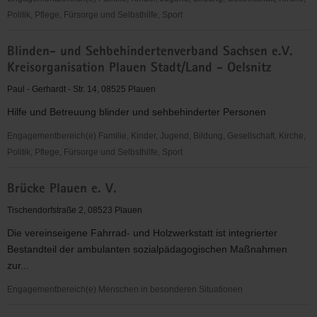
Politik, Pflege, Fürsorge und Selbsthilfe, Sport
Blinden-
Blinden- und Sehbehindertenverband Sachsen e.V.
und
Kreisorganisation Plauen Stadt/Land - Oelsnitz
Sehbehinderten-
Verband
Paul - Gerhardt - Str. 14, 08525 Plauen
Sachsen
Hilfe und Betreuung blinder und sehbehinderter Personen
e.
V.,
Engagementbereich(e) Familie, Kinder, Jugend, Bildung, Gesellschaft, Kirche,
Kreisorganisation
Politik, Pflege, Fürsorge und Selbsthilfe, Sport
Plauen-
Blinden-
Oelsnitz
Brücke Plauen e. V.
und
Sehbehindertenverband
Tischendorfstraße 2, 08523 Plauen
Sachsen
Die vereinseigene Fahrrad- und Holzwerkstatt ist integrierter
e.V.
Bestandteil der ambulanten sozialpädagogischen Maßnahmen
Kreisorganisation
zur...
Plauen
Stadt/Land
Engagementbereich(e) Menschen in besonderen Situationen
-
Brücke