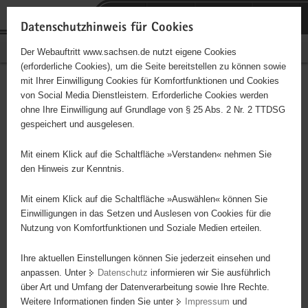
P
Portalübergreifende
o
H
Navigation
Datenschutzhinweis für Cookies
r
a
S
Bürgerschaftliches Engagement
Der Webauftritt www.sachsen.de nutzt eigene Cookies
t
u
e
(erforderliche Cookies), um die Seite bereitstellen zu können sowie
a
p
r
mit Ihrer Einwilligung Cookies für Komfortfunktionen und Cookies
l
t
v
Hauptinhalt
Engagementbörse
von Social Media Dienstleistern. Erforderliche Cookies werden
ü
i
i
ohne Ihre Einwilligung auf Grundlage von § 25 Abs. 2 Nr. 2 TTDSG
b
n
c
gespeichert und ausgelesen.
e
h
e
Ergebnisse auf Karte anzeigen
r
a
Mit einem Klick auf die Schaltfläche »Verstanden« nehmen Sie
g
l
den Hinweis zur Kenntnis.
r
t
Alles
Initiativen
Projekte
e
Mit einem Klick auf die Schaltfläche »Auswählen« können Sie
Nach Alphabet
Nach Postleitzahl
i
Einwilligungen in das Setzen und Auslesen von Cookies für die
Nutzung von Komfortfunktionen und Soziale Medien erteilen.
f
e
Ihre aktuellen Einstellungen können Sie jederzeit einsehen und
116 Suchergebnisse
n
anpassen. Unter
Datenschutz
informieren wir Sie ausführlich
d
über Art und Umfang der Datenverarbeitung sowie Ihre Rechte.
Alzheimer Angehörigengruppe Plauen-vogtland e.V.
e
Weitere Informationen finden Sie unter
Impressum
und
N