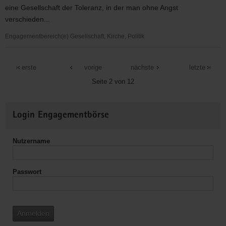
eine Gesellschaft der Toleranz, in der man ohne Angst
verschieden...
Engagementbereich(e) Gesellschaft, Kirche, Politik
colorido
erste
vorige
nächste
letzte
Seite 2 von 12
Weitere
Login Engagementbörse
Informationen
Nutzername
Passwort
Anmelden