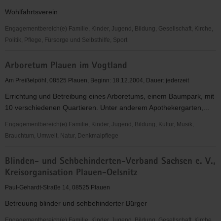
Vogtland
Wohlfahrtsverein
e.V.
Selbsthilfe
Engagementbereich(e) Familie, Kinder, Jugend, Bildung, Gesellschaft, Kirche,
Demenz
Politik, Pflege, Fürsorge und Selbsthilfe, Sport
Arbeiterwohlfahrt
Arboretum Plauen im Vogtland
(AWO)
Kreisverband
Am Preißelpöhl, 08525 Plauen, Beginn: 18.12.2004, Dauer: jederzeit
Plauen
Errichtung und Betreibung eines Arboretums, einem Baumpark, mit
e.
10 verschiedenen Quartieren. Unter anderem Apothekergarten,...
V.
Engagementbereich(e) Familie, Kinder, Jugend, Bildung, Kultur, Musik,
Brauchtum, Umwelt, Natur, Denkmalpflege
Arboretum
Blinden- und Sehbehinderten-Verband Sachsen e. V.,
Plauen
Kreisorganisation Plauen-Oelsnitz
im
Vogtland
Paul-Gehardt-Straße 14, 08525 Plauen
Betreuung blinder und sehbehinderter Bürger
Engagementbereich(e) Familie, Kinder, Jugend, Bildung, Gesellschaft, Kirche,