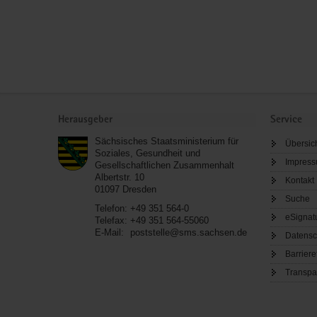
Service
Herausgeber
Service
Sächsisches Staatsministerium für
Übersic
Soziales, Gesundheit und
Impres
Gesellschaftlichen Zusammenhalt
Albertstr. 10
Kontakt
01097
Dresden
Suche
Telefon:
+49 351 564-0
eSignat
Telefax:
+49 351 564-55060
E-Mail:
poststelle@sms.sachsen.de
Datensc
Barriere
Transpa