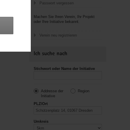
Passwort vergessen
letzte
Machen Sie Ihren Verein, Ihr Projekt
oder Ihre Initiative bekannt.
Verein neu registrieren
Ich suche nach
Stichwort oder Name der Initiative
Addresse der
Region
Initiative
PLZ/Ort
Umkreis