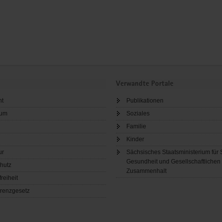
Verwandte Portale
ht
Publikationen
sum
Soziales
Familie
Kinder
ur
Sächsisches Staatsministerium für 
Gesundheit und Gesellschaftlichen
hutz
Zusammenhalt
freiheit
renzgesetz