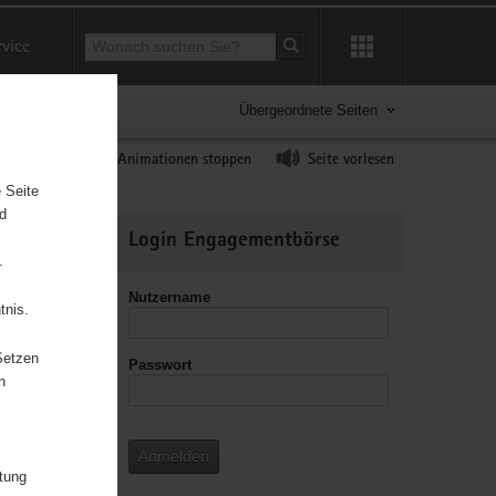
Suchbegriff
rvice
Suche starten
Übergeordnete Seiten
ast erhöhen
Animationen stoppen
Seite vorlesen
 Seite
nd
Weitere
Login Engagementbörse
Informationen
.
Nutzername
tnis.
Setzen
Passwort
leitzahl
n
Anmelden
itung