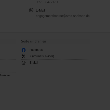
0351 564-58611
E-Mail
engagementboerse@sms.sachsen.de
Seite empfehlen
Facebook
X (vormals Twitter)
E-Mail
Soziales,