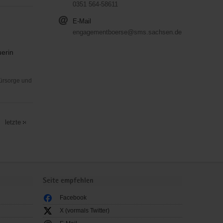
0351 564-58611
E-Mail
engagementboerse@sms.sachsen.de
uerin
Fürsorge und
letzte
Seite empfehlen
Facebook
X (vormals Twitter)