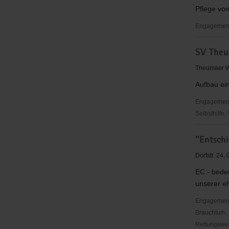
Pflege von
Engagementb
Museums-
SV The
und
Heimatver
Theumaer W
Theuma
Aufbau ei
e.V.
Engagementbe
Selbsthilfe,
SV
"Entschi
Theuma
Dorfstr. 24
EC - bedeu
unserer eh
Engagementbe
Brauchtum, 
Rettungswes