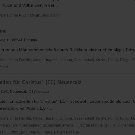
 Kultur und Volkskunst in der...
ereich(e) Kultur, Musik, Brauchtum
uma
ein
eg 11, 08541 Theuma
ner neuen Männermannschaft durch Rückkehr einiger ehemaliger Tale
reich(e) Familie, Kinder, Jugend, Bildung, Gesellschaft, Kirche, Politik, Pflege, 
 Sport
eden für Christus" (EC) Neuensalz
, 08541 Neuensalz OT Altensalz
tet „Entschieden für Christus“. EC - ist sowohl Lebensmotto als auch
renamtlichen Arbeit. EC -...
reich(e) Familie, Kinder, Jugend, Bildung, Gesellschaft, Kirche, Politik, Kultur, M
Menschen in besonderen Situationen, Pflege, Fürsorge und Selbsthilfe, Sicherheit,
en, Justiz, Sport, Umwelt, Natur, Denkmalpflege