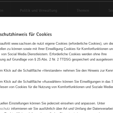
en
Politik und Verwaltung
Themen
Se
schutzhinweis für Cookies
Schriftgröße anpassen
Kontr
auftritt www.sachsen.de nutzt eigene Cookies (erforderliche Cookies), um die
tellen zu können sowie mit Ihrer Einwilligung Cookies für Komfortfunktionen u
t
agementbörse
 von Social Media Dienstleistern. Erforderliche Cookies werden ohne Ihre
igung auf Grundlage von § 25 Abs. 2 Nr. 2 TTDSG gespeichert und ausgelesen
isse auf Karte anzeigen
em Klick auf die Schaltfläche »Verstanden« nehmen Sie den Hinweis zur Kenn
em Klick auf die Schaltfläche »Auswählen« können Sie Einwilligungen in das 
Initiativen
Projekte
Nach Alphabet
Nach Post
lesen von Cookies für die Nutzung von Komfortfunktionen und Soziale Medie
tuellen Einstellungen können Sie jederzeit einsehen und anpassen. Unter
106 Suchergebnisse
nschutz
informieren wir Sie ausführlich über Art und Umfang der Datenverarbe