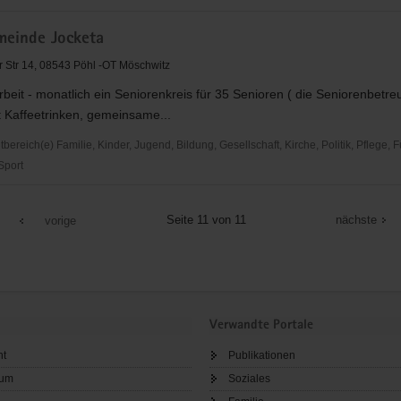
den
meinde Jocketa
r Str 14, 08543 Pöhl -OT Möschwitz
beit - monatlich ein Seniorenkreis für 35 Senioren ( die Seniorenbetre
t Kaffeetrinken, gemeinsame...
reich(e) Familie, Kinder, Jugend, Bildung, Gesellschaft, Kirche, Politik, Pflege, 
 Sport
inde
Seite 11 von 11
nächste
vorige
Verwandte Portale
ht
Publikationen
sum
Soziales