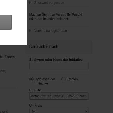
Passwort vergessen
Machen Sie Ihren Verein, Ihr Projekt
oder Ihre Initiative bekannt.
Verein neu registrieren
Ich suche nach
lz, Zobes,
Stichwort oder Name der Initiative
usik,
Addresse der
Region
Initiative
PLZ/Ort
Umkreis
ng und