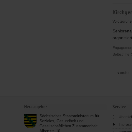
"Entschie
Kirchge
für
Christus"
Voigtsgrüne
(EC)
Seniorenar
Neuensalz
organisier
Engagementbe
Selbsthilfe,
Kirchgeme
Jocketa
erste
Service
Herausgeber
Service
Sächsisches Staatsministerium für
Übersic
Soziales, Gesundheit und
Impres
Gesellschaftlichen Zusammenhalt
Albertstr. 10