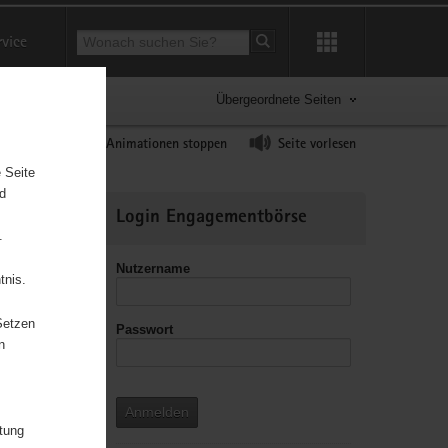
Suchbegriff
rvice
Suche starten
Übergeordnete Seiten
ast erhöhen
Animationen stoppen
Seite vorlesen
 Seite
nd
Weitere
Login Engagementbörse
Informationen
.
Nutzername
tnis.
Setzen
Passwort
leitzahl
n
Anmelden
itung