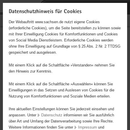
P
Portalübergreifende
o
H
Navigation
Datenschutzhinweis für Cookies
r
a
S
Bürgerschaftliches Engagement
Der Webauftritt www.sachsen.de nutzt eigene Cookies
t
u
e
(erforderliche Cookies), um die Seite bereitstellen zu können sowie
a
p
r
mit Ihrer Einwilligung Cookies für Komfortfunktionen und Cookies
l
t
v
Hauptinhalt
Engagementbörse
von Social Media Dienstleistern. Erforderliche Cookies werden
ü
i
i
ohne Ihre Einwilligung auf Grundlage von § 25 Abs. 2 Nr. 2 TTDSG
b
n
c
gespeichert und ausgelesen.
e
h
e
Ergebnisse auf Karte anzeigen
r
a
Mit einem Klick auf die Schaltfläche »Verstanden« nehmen Sie
g
l
den Hinweis zur Kenntnis.
r
t
Alles
Initiativen
Projekte
e
Mit einem Klick auf die Schaltfläche »Auswählen« können Sie
Nach Alphabet
Nach Postleitzahl
i
Einwilligungen in das Setzen und Auslesen von Cookies für die
Nutzung von Komfortfunktionen und Soziale Medien erteilen.
f
e
Ihre aktuellen Einstellungen können Sie jederzeit einsehen und
116 Suchergebnisse
n
anpassen. Unter
Datenschutz
informieren wir Sie ausführlich
d
über Art und Umfang der Datenverarbeitung sowie Ihre Rechte.
Alzheimer Angehörigengruppe Plauen-vogtland e.V.
e
Weitere Informationen finden Sie unter
Impressum
und
N