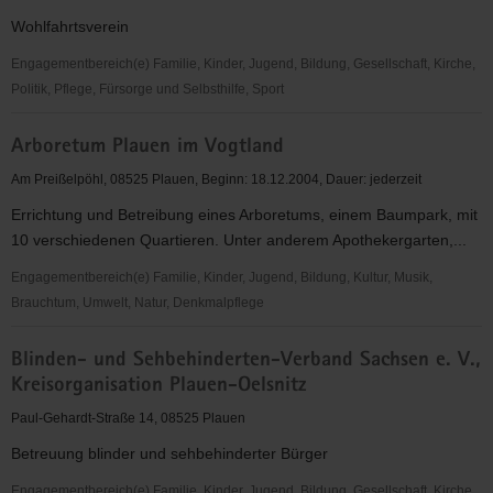
Vogtland
Wohlfahrtsverein
e.V.
Selbsthilfe
Engagementbereich(e) Familie, Kinder, Jugend, Bildung, Gesellschaft, Kirche,
Demenz
Politik, Pflege, Fürsorge und Selbsthilfe, Sport
Arbeiterwohlfahrt
Arboretum Plauen im Vogtland
(AWO)
Kreisverband
Am Preißelpöhl, 08525 Plauen, Beginn: 18.12.2004, Dauer: jederzeit
Plauen
Errichtung und Betreibung eines Arboretums, einem Baumpark, mit
e.
10 verschiedenen Quartieren. Unter anderem Apothekergarten,...
V.
Engagementbereich(e) Familie, Kinder, Jugend, Bildung, Kultur, Musik,
Brauchtum, Umwelt, Natur, Denkmalpflege
Arboretum
Blinden- und Sehbehinderten-Verband Sachsen e. V.,
Plauen
Kreisorganisation Plauen-Oelsnitz
im
Vogtland
Paul-Gehardt-Straße 14, 08525 Plauen
Betreuung blinder und sehbehinderter Bürger
Engagementbereich(e) Familie, Kinder, Jugend, Bildung, Gesellschaft, Kirche,