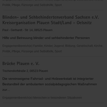
Politik, Pflege, Fürsorge und Selbsthilfe, Sport
Blinden-
Blinden- und Sehbehindertenverband Sachsen e.V.
und
Kreisorganisation Plauen Stadt/Land - Oelsnitz
Sehbehinderten-
Verband
Paul - Gerhardt - Str. 14, 08525 Plauen
Sachsen
Hilfe und Betreuung blinder und sehbehinderter Personen
e.
V.,
Engagementbereich(e) Familie, Kinder, Jugend, Bildung, Gesellschaft, Kirche,
Kreisorganisation
Politik, Pflege, Fürsorge und Selbsthilfe, Sport
Plauen-
Blinden-
Oelsnitz
Brücke Plauen e. V.
und
Sehbehindertenverband
Tischendorfstraße 2, 08523 Plauen
Sachsen
Die vereinseigene Fahrrad- und Holzwerkstatt ist integrierter
e.V.
Bestandteil der ambulanten sozialpädagogischen Maßnahmen
Kreisorganisation
zur...
Plauen
Stadt/Land
Engagementbereich(e) Menschen in besonderen Situationen
-
Brücke