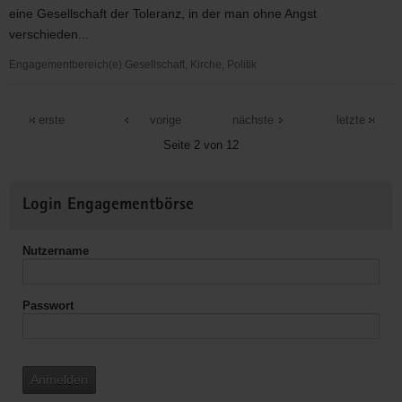
eine Gesellschaft der Toleranz, in der man ohne Angst
verschieden...
Engagementbereich(e) Gesellschaft, Kirche, Politik
colorido
erste
vorige
nächste
letzte
Seite 2 von 12
Weitere
Login Engagementbörse
Informationen
Nutzername
Passwort
Anmelden