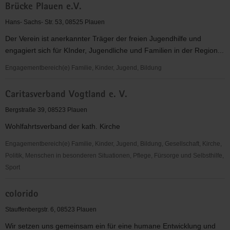
Oelsnitz
Brücke Plauen e.V.
Plauen
e.
Hans- Sachs- Str. 53, 08525 Plauen
V.
Der Verein ist anerkannter Träger der freien Jugendhilfe und
engagiert sich für KInder, Jugendliche und Familien in der Region...
Engagementbereich(e) Familie, Kinder, Jugend, Bildung
Brücke
Caritasverband Vogtland e. V.
Plauen
e.V.
Bergstraße 39, 08523 Plauen
Wohlfahrtsverband der kath. Kirche
Engagementbereich(e) Familie, Kinder, Jugend, Bildung, Gesellschaft, Kirche,
Politik, Menschen in besonderen Situationen, Pflege, Fürsorge und Selbsthilfe,
Sport
Caritasverband
colorido
Vogtland
e.
Stauffenbergstr. 6, 08523 Plauen
V.
Wir setzen uns gemeinsam ein für eine humane Entwicklung und