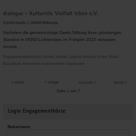
CVJM
dialogus - Kulturelle Vielfalt leben e.V.
KV
Mittweida
Schillerstraße 1, 09648 Mittweida
e.V.
Nachdem die gemeinnützige Daetz-Stiftung ihren jahrelangen
Standort in 09350 Lichtenstein im Frühjahr 2022 verlassen
musste,...
Engagementbereich(e) Familie, Kinder, Jugend, Bildung, Kultur, Musik,
Brauchtum, Menschen in besonderen Situationen
dialogus
-
erste
vorige
nächste
letzte
Kulturelle
Seite 1 von 7
Vielfalt
leben
Weitere
e.V.
Login Engagementbörse
Informationen
Nutzername