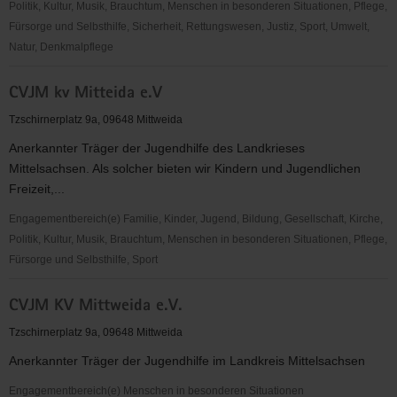
Politik, Kultur, Musik, Brauchtum, Menschen in besonderen Situationen, Pflege,
Fürsorge und Selbsthilfe, Sicherheit, Rettungswesen, Justiz, Sport, Umwelt,
Natur, Denkmalpflege
CVJM
CVJM kv Mitteida e.V
Kreisverband
Mittweida
Tzschirnerplatz 9a, 09648 Mittweida
e.V.
Anerkannter Träger der Jugendhilfe des Landkrieses
Mittelsachsen. Als solcher bieten wir Kindern und Jugendlichen
Freizeit,...
Engagementbereich(e) Familie, Kinder, Jugend, Bildung, Gesellschaft, Kirche,
Politik, Kultur, Musik, Brauchtum, Menschen in besonderen Situationen, Pflege,
Fürsorge und Selbsthilfe, Sport
CVJM
CVJM KV Mittweida e.V.
kv
Mitteida
Tzschirnerplatz 9a, 09648 Mittweida
e.V
Anerkannter Träger der Jugendhilfe im Landkreis Mittelsachsen
Engagementbereich(e) Menschen in besonderen Situationen