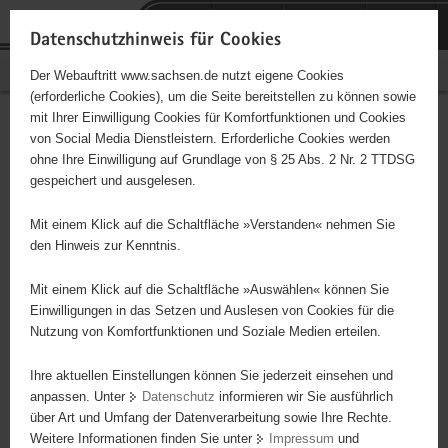
P
Portalübergreifende
o
H
Navigation
Datenschutzhinweis für Cookies
r
a
S
Bürgerschaftliches Engagement
Der Webauftritt www.sachsen.de nutzt eigene Cookies
t
u
e
(erforderliche Cookies), um die Seite bereitstellen zu können sowie
a
p
r
mit Ihrer Einwilligung Cookies für Komfortfunktionen und Cookies
l
t
v
Hauptinhalt
Engagementbörse
von Social Media Dienstleistern. Erforderliche Cookies werden
ü
i
i
ohne Ihre Einwilligung auf Grundlage von § 25 Abs. 2 Nr. 2 TTDSG
b
n
c
gespeichert und ausgelesen.
e
h
e
Ergebnisse auf Karte anzeigen
r
a
Mit einem Klick auf die Schaltfläche »Verstanden« nehmen Sie
g
l
den Hinweis zur Kenntnis.
r
t
Alles
Initiativen
Projekte
e
Mit einem Klick auf die Schaltfläche »Auswählen« können Sie
Nach Alphabet
Nach Postleitzahl
i
Einwilligungen in das Setzen und Auslesen von Cookies für die
Nutzung von Komfortfunktionen und Soziale Medien erteilen.
f
e
Ihre aktuellen Einstellungen können Sie jederzeit einsehen und
68 Suchergebnisse
n
anpassen. Unter
Datenschutz
informieren wir Sie ausführlich
d
über Art und Umfang der Datenverarbeitung sowie Ihre Rechte.
"Entschieden für Christus" (EC) - Jugendkreis
e
Weitere Informationen finden Sie unter
Impressum
und
N