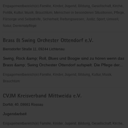
Engagementbereich(e) Familie, Kinder, Jugend, Bildung, Gesellschaft, Kirche,
Politik, Kultur, Musik, Brauchtum, Menschen in besonderen Situationen, Pflege,
Fürsorge und Selbsthilfe, Sicherheit, Rettungswesen, Justiz, Sport, Umwelt,
Natur, Denkmalpflege
Bildungsakademie
Brass & Swing Orchester Ottendorf e.V.
Mittweida
e.
Biensdorfer Straße 11, 09244 Lichtenau
V.
Swing, Rock &amp; Roll, Blues und Boogie sind zu hören wenn das
Brass &amp; Swing Orchester Ottendorf aufspielt. Die Pflege der...
Engagementbereich(e) Familie, Kinder, Jugend, Bildung, Kultur, Musik,
Brauchtum
Brass
CVJM Kreisverband Mittweida e.V.
&
Swing
Dorfstr. 40, 09661 Rossau
Orchester
Jugendarbeit
Ottendorf
e.V.
Engagementbereich(e) Familie, Kinder, Jugend, Bildung, Gesellschaft, Kirche,