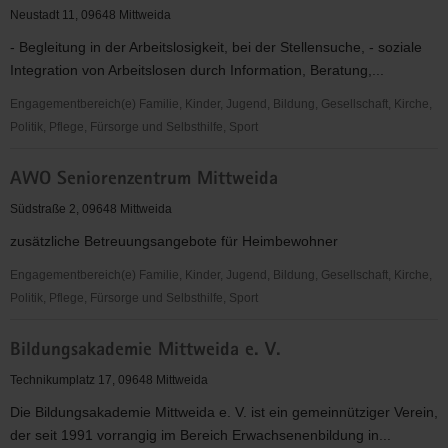
Erbstolln
Neustadt 11, 09648 Mittweida
e.V.
- Begleitung in der Arbeitslosigkeit, bei der Stellensuche, - soziale
Integration von Arbeitslosen durch Information, Beratung,...
Engagementbereich(e) Familie, Kinder, Jugend, Bildung, Gesellschaft, Kirche,
Politik, Pflege, Fürsorge und Selbsthilfe, Sport
Arbeitslosentreff
AWO Seniorenzentrum Mittweida
Mittweida
Südstraße 2, 09648 Mittweida
zusätzliche Betreuungsangebote für Heimbewohner
Engagementbereich(e) Familie, Kinder, Jugend, Bildung, Gesellschaft, Kirche,
Politik, Pflege, Fürsorge und Selbsthilfe, Sport
AWO
Bildungsakademie Mittweida e. V.
Seniorenzentrum
Mittweida
Technikumplatz 17, 09648 Mittweida
Die Bildungsakademie Mittweida e. V. ist ein gemeinnütziger Verein,
der seit 1991 vorrangig im Bereich Erwachsenenbildung in...