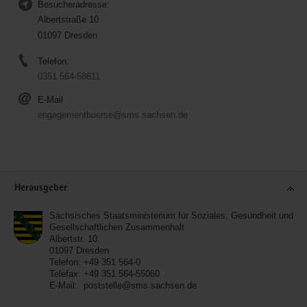
Besucheradresse:
Albertstraße 10
01097 Dresden
Telefon:
0351 564-58611
E-Mail
engagementboerse@sms.sachsen.de
Service
Herausgeber
Sächsisches Staatsministerium für Soziales, Gesundheit und
Gesellschaftlichen Zusammenhalt
Albertstr. 10
01097
Dresden
Telefon:
+49 351 564-0
Telefax:
+49 351 564-55060
E-Mail:
poststelle@sms.sachsen.de