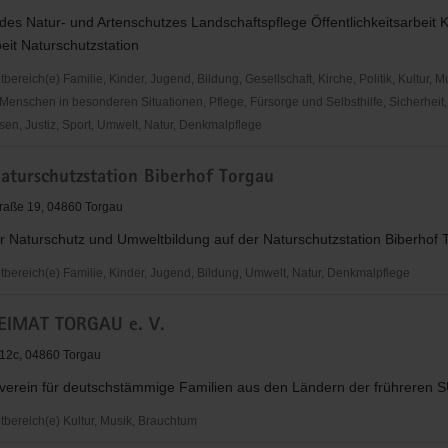
es Natur- und Artenschutzes Landschaftspflege Öffentlichkeitsarbeit 
eit Naturschutzstation
reich(e) Familie, Kinder, Jugend, Bildung, Gesellschaft, Kirche, Politik, Kultur, M
Menschen in besonderen Situationen, Pflege, Fürsorge und Selbsthilfe, Sicherheit,
en, Justiz, Sport, Umwelt, Natur, Denkmalpflege
turschutzstation Biberhof Torgau
raße 19, 04860 Torgau
r Naturschutz und Umweltbildung auf der Naturschutzstation Biberhof 
ereich(e) Familie, Kinder, Jugend, Bildung, Umwelt, Natur, Denkmalpflege
EIMAT TORGAU e. V.
zstation
. 12c, 04860 Torgau
feverein für deutschstämmige Familien aus den Ländern der frühreren
ereich(e) Kultur, Musik, Brauchtum