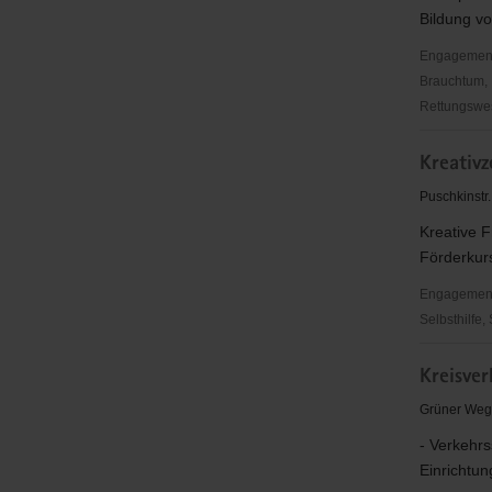
Bildung v
Engagementbe
Brauchtum, 
Rettungswes
Kinder-
Kreativ
und
Jugendför
Puschkinstr
e.
Kreative F
V.
Förderkur
"Kreativze
Engagementbe
Selbsthilfe,
Kreativze
Kreisve
für
Kinder
Grüner Weg
und
- Verkehrs
Jugendlic
Einrichtun