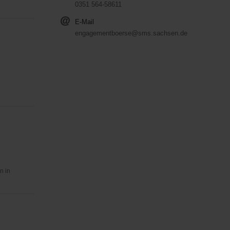
0351 564-58611
E-Mail
engagementboerse@sms.sachsen.de
n in