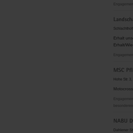
Engagementb
Kreisverk
Landsch
Torgau-
Oschatz
Schlachthof
e.
Erhalt uns
V.
Erhalt/Wie
Engagementb
Landschaf
MSC Pfl
Torgau-
Oschatz
Hohe Str. 3
e.V.
Motocross
Engagementb
besonderen S
MSC
NABU Dt
Pflückuff
e.V.
Dahlener St