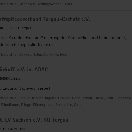
ereich(e) Sicherheit, Rettungswesen, Justiz
ehrswacht
aftspflegeverband Torgau-Oschatz e.V.
str. 1, 04860 Torgau
erer Kulturlandschaft, Sicherung der Artenvielfalt und Lebensräume,
derherstellung kulturhistorisch...
ereich(e) Umwelt, Natur, Denkmalpflege
tspflegeverband
ückuff e.V. im ADAC
, 04860 Zinna
, Enduro, Nachwuchsarbeit
ereich(e) Familie, Kinder, Jugend, Bildung, Gesellschaft, Kirche, Politik, Mensche
ituationen, Pflege, Fürsorge und Selbsthilfe, Sport
. LV Sachsen e.V. RG Torgau
r. 19, 04860 Torgau