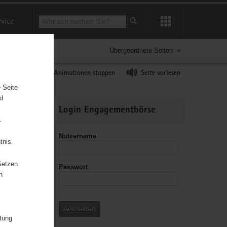
Suchbegriff
rvice
Suche starten
Übergeordnete Seiten
ast erhöhen
Animationen stoppen
Seite vorlesen
 Seite
nd
Weitere
Login Engagementbörse
Informationen
.
Nutzername
tnis.
Setzen
Passwort
leitzahl
n
Anmelden
itung