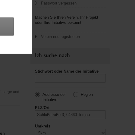
Passwort vergessen
Machen Sie Ihren Verein, Ihr Projekt
oder Ihre Initiative bekannt.
(1964-
Verein neu registrieren
Fürsorge und
Ich suche nach
Stichwort oder Name der Initiative
Fürsorge und
Addresse der
Region
Initiative
PLZ/Ort
Umkreis
ven