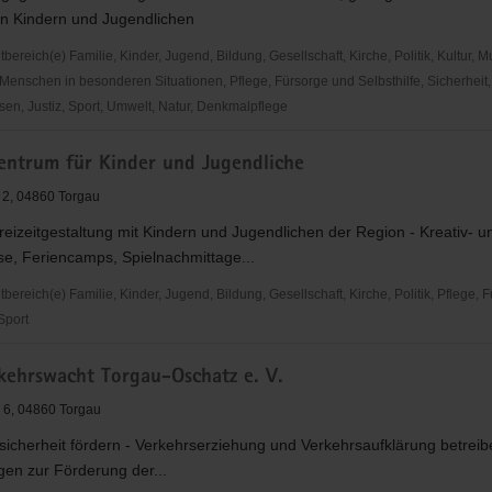
on Kindern und Jugendlichen
reich(e) Familie, Kinder, Jugend, Bildung, Gesellschaft, Kirche, Politik, Kultur, M
Menschen in besonderen Situationen, Pflege, Fürsorge und Selbsthilfe, Sicherheit,
en, Justiz, Sport, Umwelt, Natur, Denkmalpflege
zentrum für Kinder und Jugendliche
derungsverein
. 2, 04860 Torgau
reizeitgestaltung mit Kindern und Jugendlichen der Region - Kreativ- u
se, Feriencamps, Spielnachmittage...
ntrum"
reich(e) Familie, Kinder, Jugend, Bildung, Gesellschaft, Kirche, Politik, Pflege, 
 Sport
ntrum
rkehrswacht Torgau-Oschatz e. V.
 6, 04860 Torgau
sicherheit fördern - Verkehrserziehung und Verkehrsaufklärung betrei
he
gen zur Förderung der...