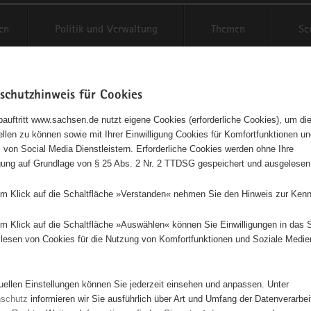
en
Politik und Verwaltung
Themen
Se
schutzhinweis für Cookies
Schriftgröße anpassen
Kontr
auftritt www.sachsen.de nutzt eigene Cookies (erforderliche Cookies), um die
tellen zu können sowie mit Ihrer Einwilligung Cookies für Komfortfunktionen u
t
agementbörse
 von Social Media Dienstleistern. Erforderliche Cookies werden ohne Ihre
igung auf Grundlage von § 25 Abs. 2 Nr. 2 TTDSG gespeichert und ausgelesen
isse auf Karte anzeigen
em Klick auf die Schaltfläche »Verstanden« nehmen Sie den Hinweis zur Kenn
em Klick auf die Schaltfläche »Auswählen« können Sie Einwilligungen in das 
Initiativen
Projekte
Nach Alphabet
Nach Post
lesen von Cookies für die Nutzung von Komfortfunktionen und Soziale Medie
tuellen Einstellungen können Sie jederzeit einsehen und anpassen. Unter
63 Suchergebnisse
nschutz
informieren wir Sie ausführlich über Art und Umfang der Datenverarbe