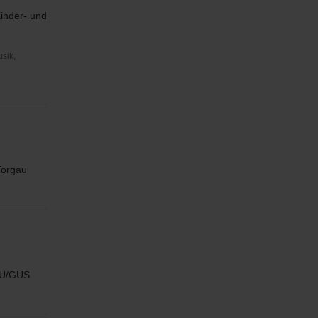
Kinder- und
usik,
Torgau
 SU/GUS