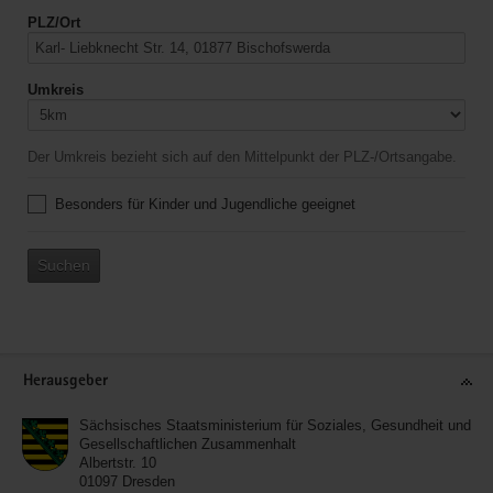
PLZ/Ort
Umkreis
Der Umkreis bezieht sich auf den Mittelpunkt der PLZ-/Ortsangabe.
Besonders für Kinder und Jugendliche geeignet
Suchen
Service
Herausgeber
Sächsisches Staatsministerium für Soziales, Gesundheit und
Gesellschaftlichen Zusammenhalt
Albertstr. 10
01097
Dresden