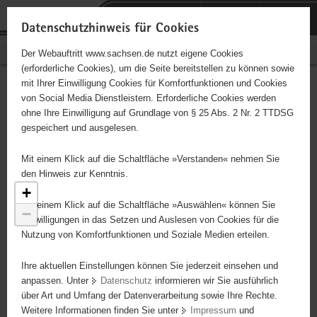
P
Portalübergreifende
o
H
Navigation
Datenschutzhinweis für Cookies
r
a
S
Bürgerschaftliches Engagement
Der Webauftritt www.sachsen.de nutzt eigene Cookies
t
u
e
(erforderliche Cookies), um die Seite bereitstellen zu können sowie
a
p
r
mit Ihrer Einwilligung Cookies für Komfortfunktionen und Cookies
l
t
v
Engagementbörse
Hauptinhalt
von Social Media Dienstleistern. Erforderliche Cookies werden
ü
i
i
ohne Ihre Einwilligung auf Grundlage von § 25 Abs. 2 Nr. 2 TTDSG
b
n
c
gespeichert und ausgelesen.
e
h
e
Ergebnisse als Liste anzeigen
r
a
Mit einem Klick auf die Schaltfläche »Verstanden« nehmen Sie
g
l
den Hinweis zur Kenntnis.
r
t
+
e
Mit einem Klick auf die Schaltfläche »Auswählen« können Sie
−
i
Einwilligungen in das Setzen und Auslesen von Cookies für die
Nutzung von Komfortfunktionen und Soziale Medien erteilen.
f
e
Ihre aktuellen Einstellungen können Sie jederzeit einsehen und
n
anpassen. Unter
Datenschutz
informieren wir Sie ausführlich
d
über Art und Umfang der Datenverarbeitung sowie Ihre Rechte.
e
Weitere Informationen finden Sie unter
Impressum
und
N