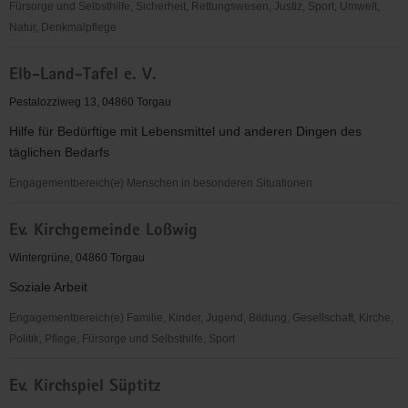
Fürsorge und Selbsthilfe, Sicherheit, Rettungswesen, Justiz, Sport, Umwelt,
Natur, Denkmalpflege
EC-
Elb-Land-Tafel e. V.
Verband
für
Pestalozziweg 13, 04860 Torgau
Kinder-
Hilfe für Bedürftige mit Lebensmittel und anderen Dingen des
und
täglichen Bedarfs
Jugendarbeit
Sachsen-
Engagementbereich(e) Menschen in besonderen Situationen
Anhalt
Elb-
e.V.
Ev. Kirchgemeinde Loßwig
Land-
OV
Tafel
Wintergrüne, 04860 Torgau
Torgau
e.
Soziale Arbeit
V.
Engagementbereich(e) Familie, Kinder, Jugend, Bildung, Gesellschaft, Kirche,
Politik, Pflege, Fürsorge und Selbsthilfe, Sport
Ev.
Ev. Kirchspiel Süptitz
Kirchgemeinde