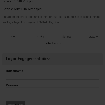
Loßwig
Schulstr. 3, 04860 Süptitz
Soziale Arbeit im Kirchspiel
Engagementbereich(e) Familie, Kinder, Jugend, Bildung, Gesellschaft, Kirche,
Politik, Pflege, Fürsorge und Selbsthilfe, Sport
Ev.
Kirchspiel
erste
vorige
nächste
letzte
Süptitz
Seite 1 von 7
Weitere
Login Engagementbörse
Informationen
Nutzername
Passwort
Anmelden