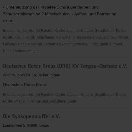
- Unterstützung der Projekte Schuljugendarbeit und
Schulsozialarbeit an 2 Mittelschulen, - Aufbau und Betreuung
einer...
Engagementbereich(e) Familie, Kinder, Jugend, Bildung, Gesellschaft, Kirche,
Politik, Kultur, Musik, Brauchtum, Menschen in besonderen Situationen, Pflege,
Fürsorge und Selbsthilfe, Sicherheit, Rettungswesen, Justiz, Sport, Umwelt,
Natur, Denkmalpflege
Deutscher
Deutsches Rotes Kreuz (DRK) KV Torgau-Oschatz e.V.
Kinderschutzbund
OV
August-Bebel-Str. 16, 04860 Torgau
Torgau
Deutsches Rotes Kreuz
e.
V.
Engagementbereich(e) Familie, Kinder, Jugend, Bildung, Gesellschaft, Kirche,
Politik, Pflege, Fürsorge und Selbsthilfe, Sport
Deutsches
Die Synkopenmuffel e.V.
Rotes
Kreuz
Laubenweg 5, 04860 Torgau
(DRK)