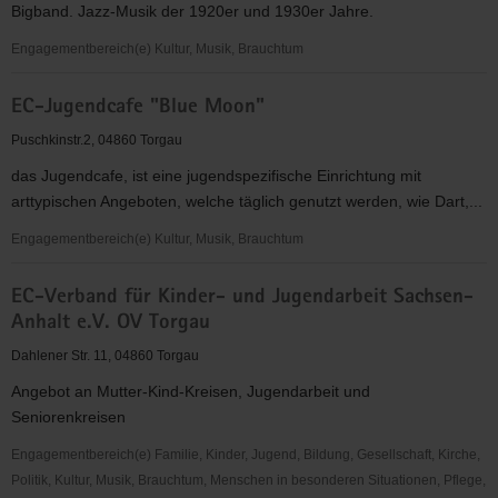
Bigband. Jazz-Musik der 1920er und 1930er Jahre.
KV
Torgau-
Engagementbereich(e) Kultur, Musik, Brauchtum
Oschatz
Die
e.V.
EC-Jugendcafe "Blue Moon"
Synkopenmuffel
e.V.
Puschkinstr.2, 04860 Torgau
das Jugendcafe, ist eine jugendspezifische Einrichtung mit
arttypischen Angeboten, welche täglich genutzt werden, wie Dart,...
Engagementbereich(e) Kultur, Musik, Brauchtum
EC-
EC-Verband für Kinder- und Jugendarbeit Sachsen-
Jugendcafe
Anhalt e.V. OV Torgau
"Blue
Moon"
Dahlener Str. 11, 04860 Torgau
Angebot an Mutter-Kind-Kreisen, Jugendarbeit und
Seniorenkreisen
Engagementbereich(e) Familie, Kinder, Jugend, Bildung, Gesellschaft, Kirche,
Politik, Kultur, Musik, Brauchtum, Menschen in besonderen Situationen, Pflege,