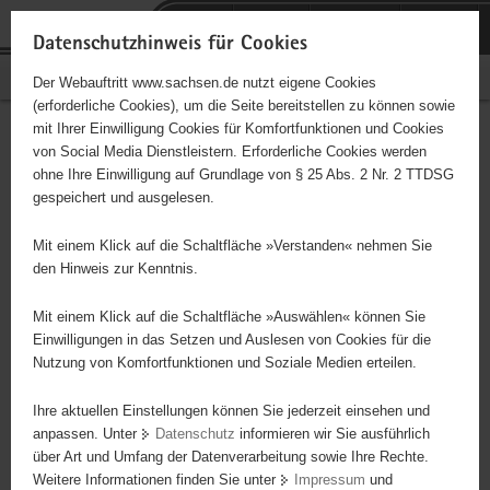
P
Portalübergreifende
o
H
Navigation
Datenschutzhinweis für Cookies
r
a
S
Bürgerschaftliches Engagement
Der Webauftritt www.sachsen.de nutzt eigene Cookies
t
u
e
(erforderliche Cookies), um die Seite bereitstellen zu können sowie
a
p
r
mit Ihrer Einwilligung Cookies für Komfortfunktionen und Cookies
l
t
v
Hauptinhalt
Engagementbörse
von Social Media Dienstleistern. Erforderliche Cookies werden
ü
i
i
ohne Ihre Einwilligung auf Grundlage von § 25 Abs. 2 Nr. 2 TTDSG
b
n
c
gespeichert und ausgelesen.
e
h
e
Ergebnisse auf Karte anzeigen
r
a
Mit einem Klick auf die Schaltfläche »Verstanden« nehmen Sie
g
l
den Hinweis zur Kenntnis.
r
t
Alles
Initiativen
Projekte
e
Mit einem Klick auf die Schaltfläche »Auswählen« können Sie
Nach Alphabet
Nach Postleitzahl
i
Einwilligungen in das Setzen und Auslesen von Cookies für die
Nutzung von Komfortfunktionen und Soziale Medien erteilen.
f
e
Ihre aktuellen Einstellungen können Sie jederzeit einsehen und
69 Suchergebnisse
n
anpassen. Unter
Datenschutz
informieren wir Sie ausführlich
d
über Art und Umfang der Datenverarbeitung sowie Ihre Rechte.
"Entschieden für Christus" (EC) Jugendverein Torgau
e
Weitere Informationen finden Sie unter
Impressum
und
N