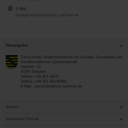
E-Mail
engagementboerse@sms.sachsen.de
Service
Herausgeber
Sächsisches Staatsministerium für Soziales, Gesundheit und
Gesellschaftlichen Zusammenhalt
Albertstr. 10
01097
Dresden
Telefon:
+49 351 564-0
Telefax:
+49 351 564-55060
E-Mail:
poststelle@sms.sachsen.de
Service
Verwandte Portale