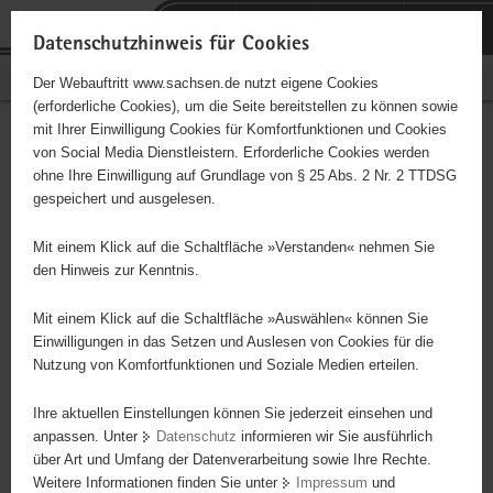
P
Portalübergreifende
o
H
Navigation
Datenschutzhinweis für Cookies
r
a
S
Bürgerschaftliches Engagement
Der Webauftritt www.sachsen.de nutzt eigene Cookies
t
u
e
(erforderliche Cookies), um die Seite bereitstellen zu können sowie
a
p
r
mit Ihrer Einwilligung Cookies für Komfortfunktionen und Cookies
l
t
v
Hauptinhalt
Engagementbörse
von Social Media Dienstleistern. Erforderliche Cookies werden
ü
i
i
ohne Ihre Einwilligung auf Grundlage von § 25 Abs. 2 Nr. 2 TTDSG
b
n
c
gespeichert und ausgelesen.
e
h
e
Ergebnisse auf Karte anzeigen
r
a
Mit einem Klick auf die Schaltfläche »Verstanden« nehmen Sie
g
l
den Hinweis zur Kenntnis.
r
t
Alles
Initiativen
Projekte
e
Mit einem Klick auf die Schaltfläche »Auswählen« können Sie
Nach Alphabet
Nach Postleitzahl
i
Einwilligungen in das Setzen und Auslesen von Cookies für die
Nutzung von Komfortfunktionen und Soziale Medien erteilen.
f
e
Ihre aktuellen Einstellungen können Sie jederzeit einsehen und
0 Suchergebnisse
n
anpassen. Unter
Datenschutz
informieren wir Sie ausführlich
d
über Art und Umfang der Datenverarbeitung sowie Ihre Rechte.
e
erste
vorige
nächste
letzte
Weitere Informationen finden Sie unter
Impressum
und
N