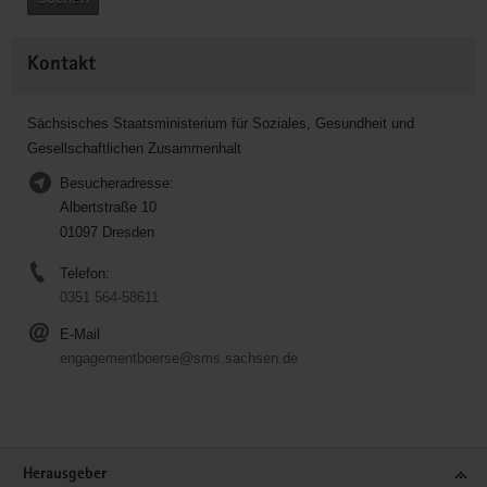
Kontakt
Sächsisches Staatsministerium für Soziales, Gesundheit und
Gesellschaftlichen Zusammenhalt
Besucheradresse:
Albertstraße 10
01097 Dresden
Telefon:
0351 564-58611
E-Mail
engagementboerse@sms.sachsen.de
Service
Herausgeber