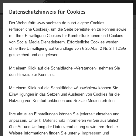
P
Portalübergreifende
o
H
Navigation
Datenschutzhinweis für Cookies
r
a
S
Bürgerschaftliches Engagement
Der Webauftritt www.sachsen.de nutzt eigene Cookies
t
u
e
(erforderliche Cookies), um die Seite bereitstellen zu können sowie
a
p
r
mit Ihrer Einwilligung Cookies für Komfortfunktionen und Cookies
l
t
v
Hauptinhalt
Engagementbörse
von Social Media Dienstleistern. Erforderliche Cookies werden
ü
i
i
ohne Ihre Einwilligung auf Grundlage von § 25 Abs. 2 Nr. 2 TTDSG
b
n
c
gespeichert und ausgelesen.
e
h
e
Ergebnisse auf Karte anzeigen
r
a
Mit einem Klick auf die Schaltfläche »Verstanden« nehmen Sie
g
l
den Hinweis zur Kenntnis.
r
t
Alles
Initiativen
Projekte
e
Mit einem Klick auf die Schaltfläche »Auswählen« können Sie
Nach Alphabet
Nach Postleitzahl
i
Einwilligungen in das Setzen und Auslesen von Cookies für die
Nutzung von Komfortfunktionen und Soziale Medien erteilen.
f
e
Ihre aktuellen Einstellungen können Sie jederzeit einsehen und
0 Suchergebnisse
n
anpassen. Unter
Datenschutz
informieren wir Sie ausführlich
d
über Art und Umfang der Datenverarbeitung sowie Ihre Rechte.
e
erste
vorige
nächste
letzte
Weitere Informationen finden Sie unter
Impressum
und
N