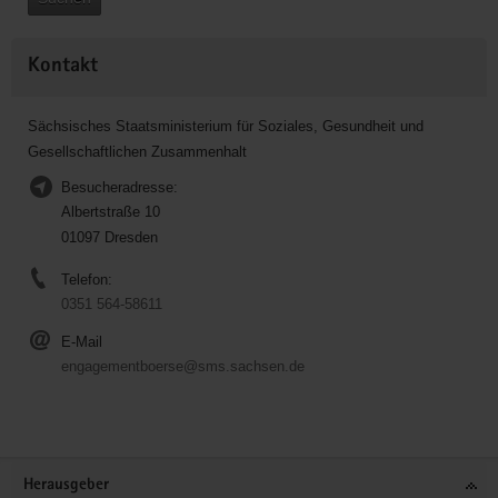
Kontakt
Sächsisches Staatsministerium für Soziales, Gesundheit und
Gesellschaftlichen Zusammenhalt
Besucheradresse:
Albertstraße 10
01097 Dresden
Telefon:
0351 564-58611
E-Mail
engagementboerse@sms.sachsen.de
Service
Herausgeber