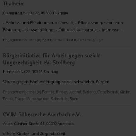
Thalheim
in
Deutschland
Chemnitzer Straße 22, 09380 Thalheim
e.
- Schutz- und Erhalt unserer Umwelt, - Pflege von geschützten
V.,
Biotopen, - Umweltbildung, - Öffentlichkeitsarbeit, - Interesse...
Thalheim
Engagementbereich(e) Sport, Umwelt, Natur, Denkmalpflege
Bund
Bürgerinitiative für Arbeit gegen soziale
für
Ungerechtigkeit eV. Stollberg
Umwelt-
und
Herrenstraße 22, 09366 Stollberg
Naturschutz
Verein gegen Benachteiligung sozial schwacher Bürger
(BUND)
e.
Engagementbereich(e) Familie, Kinder, Jugend, Bildung, Gesellschaft, Kirche,
V.
Politik, Pflege, Fürsorge und Selbsthilfe, Sport
OG
Bürgerinitiative
Thalheim
CVJM Silberzeche Auerbach e.V.
für
Arbeit
Anton-Günther-Straße 06, 09392 Auerbach
gegen
offene Kinder- und Jugendarbeit