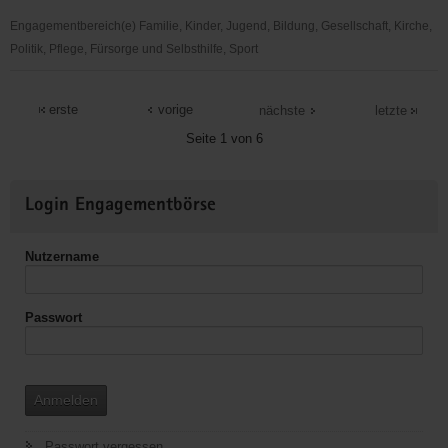
soziale
Ungerechtigkeit
Engagementbereich(e) Familie, Kinder, Jugend, Bildung, Gesellschaft, Kirche,
eV.
Politik, Pflege, Fürsorge und Selbsthilfe, Sport
Stollberg
CVJM
Silberzeche
erste
vorige
nächste
letzte
Auerbach
Seite 1 von 6
e.V.
Weitere
Login Engagementbörse
Informationen
Nutzername
Passwort
Anmelden
Passwort vergessen