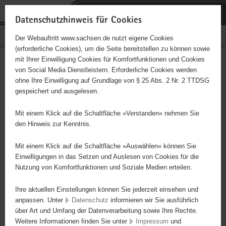
P
Portalübergreifende
o
H
Navigation
Datenschutzhinweis für Cookies
r
a
S
Bürgerschaftliches Engagement
Der Webauftritt www.sachsen.de nutzt eigene Cookies
t
u
e
(erforderliche Cookies), um die Seite bereitstellen zu können sowie
a
p
r
mit Ihrer Einwilligung Cookies für Komfortfunktionen und Cookies
l
t
v
Hauptinhalt
Engagementbörse
von Social Media Dienstleistern. Erforderliche Cookies werden
ü
i
i
ohne Ihre Einwilligung auf Grundlage von § 25 Abs. 2 Nr. 2 TTDSG
b
n
c
gespeichert und ausgelesen.
e
h
e
Ergebnisse auf Karte anzeigen
r
a
Mit einem Klick auf die Schaltfläche »Verstanden« nehmen Sie
g
l
den Hinweis zur Kenntnis.
r
t
Alles
Initiativen
Projekte
e
Mit einem Klick auf die Schaltfläche »Auswählen« können Sie
Nach Alphabet
Nach Postleitzahl
i
Einwilligungen in das Setzen und Auslesen von Cookies für die
Nutzung von Komfortfunktionen und Soziale Medien erteilen.
f
e
Ihre aktuellen Einstellungen können Sie jederzeit einsehen und
54 Suchergebnisse
n
anpassen. Unter
Datenschutz
informieren wir Sie ausführlich
d
über Art und Umfang der Datenverarbeitung sowie Ihre Rechte.
"Entschieden für Christus" (EC) Dorfchemnitz
e
Weitere Informationen finden Sie unter
Impressum
und
N