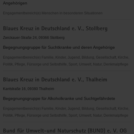
Angehörigen
Engagementbereich(e) Menschen in besonderen Situationen
Blaues
Blaues Kreuz in Deutschland e. V., Stollberg
Kreuz
i.D.
Zwickauer-Straße 24, 09366 Stollberg
e.V.
Begegnungsgruppe für Suchtkranke und deren Angehörige
Begegnungsgruppe
Zwönitz
Engagementbereich(e) Familie, Kinder, Jugend, Bildung, Gesellschaft, Kirche,
Politik, Pflege, Fürsorge und Selbsthilfe, Sport, Umwelt, Natur, Denkmalpflege
Blaues
Blaues Kreuz in Deutschland e. V., Thalheim
Kreuz
in
Kantstraße 16, 09380 Thalheim
Deutschland
Begegnungsgruppe für Alkoholkranke und Suchtgefährdete
e.
V.,
Engagementbereich(e) Familie, Kinder, Jugend, Bildung, Gesellschaft, Kirche,
Stollberg
Politik, Pflege, Fürsorge und Selbsthilfe, Sport, Umwelt, Natur, Denkmalpflege
Blaues
Bund für Umwelt-und Naturschutz (BUND) e. V. OG
Kreuz