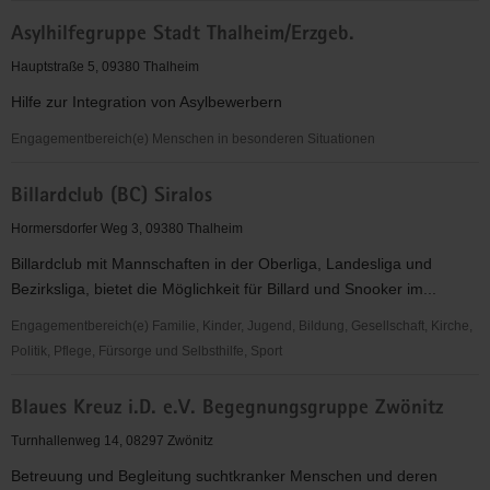
1.
Asylhilfegruppe Stadt Thalheim/Erzgeb.
Dorfchemnitzer
FSV
Hauptstraße 5, 09380 Thalheim
"kicker"
Hilfe zur Integration von Asylbewerbern
e.
V.
Engagementbereich(e) Menschen in besonderen Situationen
Asylhilfegruppe
Billardclub (BC) Siralos
Stadt
Thalheim/Erzgeb.
Hormersdorfer Weg 3, 09380 Thalheim
Billardclub mit Mannschaften in der Oberliga, Landesliga und
Bezirksliga, bietet die Möglichkeit für Billard und Snooker im...
Engagementbereich(e) Familie, Kinder, Jugend, Bildung, Gesellschaft, Kirche,
Politik, Pflege, Fürsorge und Selbsthilfe, Sport
Billardclub
Blaues Kreuz i.D. e.V. Begegnungsgruppe Zwönitz
(BC)
Siralos
Turnhallenweg 14, 08297 Zwönitz
Betreuung und Begleitung suchtkranker Menschen und deren