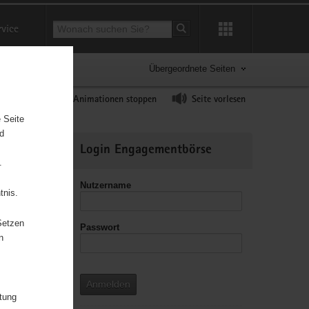
Suchbegriff
rvice
Suche starten
Übergeordnete Seiten
ast erhöhen
Animationen stoppen
Seite vorlesen
 Seite
nd
Weitere
Login Engagementbörse
Informationen
.
Nutzername
tnis.
Setzen
Passwort
leitzahl
n
Anmelden
itung