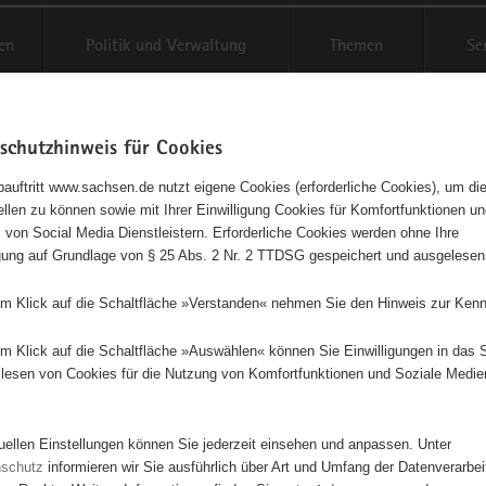
en
Politik und Verwaltung
Themen
Se
schutzhinweis für Cookies
Schriftgröße anpassen
Kontr
auftritt www.sachsen.de nutzt eigene Cookies (erforderliche Cookies), um die
tellen zu können sowie mit Ihrer Einwilligung Cookies für Komfortfunktionen u
t
agementbörse
 von Social Media Dienstleistern. Erforderliche Cookies werden ohne Ihre
igung auf Grundlage von § 25 Abs. 2 Nr. 2 TTDSG gespeichert und ausgelesen
isse auf Karte anzeigen
em Klick auf die Schaltfläche »Verstanden« nehmen Sie den Hinweis zur Kenn
em Klick auf die Schaltfläche »Auswählen« können Sie Einwilligungen in das 
Initiativen
Projekte
Nach Alphabet
Nach Post
lesen von Cookies für die Nutzung von Komfortfunktionen und Soziale Medie
tuellen Einstellungen können Sie jederzeit einsehen und anpassen. Unter
100 Suchergebnisse
nschutz
informieren wir Sie ausführlich über Art und Umfang der Datenverarbe