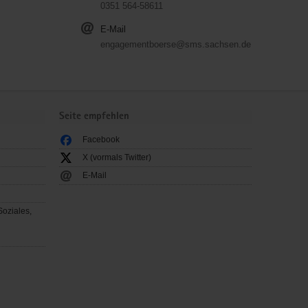
0351 564-58611
E-Mail
engagementboerse@sms.sachsen.de
Seite empfehlen
Facebook
X (vormals Twitter)
E-Mail
Soziales,