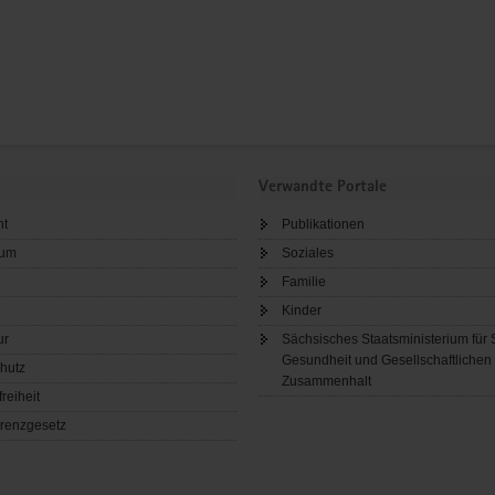
Verwandte Portale
ht
Publikationen
sum
Soziales
Familie
Kinder
ur
Sächsisches Staatsministerium für 
Gesundheit und Gesellschaftlichen
hutz
Zusammenhalt
freiheit
renzgesetz