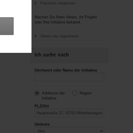
Passwort vergessen
letzte
Machen Sie Ihren Verein, Ihr Projekt
oder Ihre Initiative bekannt.
Verein neu registrieren
Ich suche nach
Stichwort oder Name der Initiative
Addresse der
Region
Initiative
PLZ/Ort
Umkreis