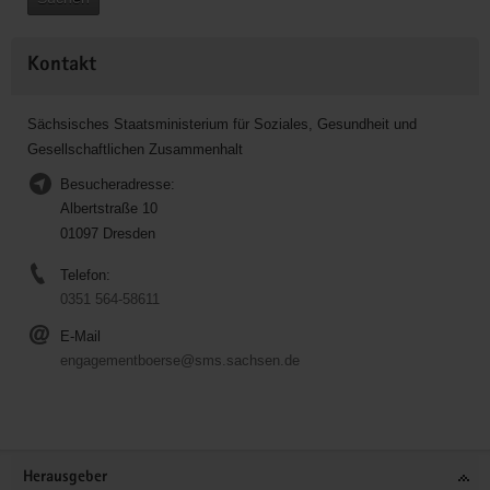
Kontakt
Sächsisches Staatsministerium für Soziales, Gesundheit und
Gesellschaftlichen Zusammenhalt
Besucheradresse:
Albertstraße 10
01097 Dresden
Telefon:
0351 564-58611
E-Mail
engagementboerse@sms.sachsen.de
Service
Herausgeber