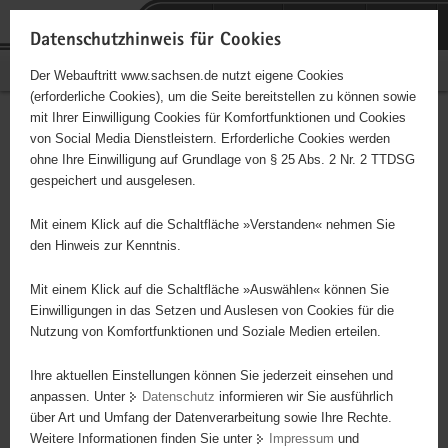
P
Portalübergreifende
o
H
Navigation
Datenschutzhinweis für Cookies
r
a
S
Bürgerschaftliches Engagement
Der Webauftritt www.sachsen.de nutzt eigene Cookies
t
u
e
(erforderliche Cookies), um die Seite bereitstellen zu können sowie
a
p
r
mit Ihrer Einwilligung Cookies für Komfortfunktionen und Cookies
l
t
v
Hauptinhalt
Engagementbörse
von Social Media Dienstleistern. Erforderliche Cookies werden
ü
i
i
ohne Ihre Einwilligung auf Grundlage von § 25 Abs. 2 Nr. 2 TTDSG
b
n
c
gespeichert und ausgelesen.
e
h
e
Ergebnisse auf Karte anzeigen
r
a
Mit einem Klick auf die Schaltfläche »Verstanden« nehmen Sie
g
l
den Hinweis zur Kenntnis.
r
t
Alles
Initiativen
Projekte
e
Mit einem Klick auf die Schaltfläche »Auswählen« können Sie
Nach Alphabet
Nach Postleitzahl
i
Einwilligungen in das Setzen und Auslesen von Cookies für die
Nutzung von Komfortfunktionen und Soziale Medien erteilen.
f
e
Ihre aktuellen Einstellungen können Sie jederzeit einsehen und
66 Suchergebnisse
n
anpassen. Unter
Datenschutz
informieren wir Sie ausführlich
d
über Art und Umfang der Datenverarbeitung sowie Ihre Rechte.
e
erste
vorige
nächste
letzte
Weitere Informationen finden Sie unter
Impressum
und
N