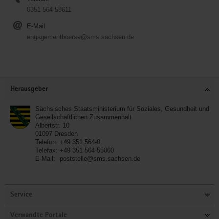
0351 564-58611
E-Mail
engagementboerse@sms.sachsen.de
Service
Herausgeber
Sächsisches Staatsministerium für Soziales, Gesundheit und
Gesellschaftlichen Zusammenhalt
Albertstr. 10
01097
Dresden
Telefon:
+49 351 564-0
Telefax:
+49 351 564-55060
E-Mail:
poststelle@sms.sachsen.de
Service
Verwandte Portale