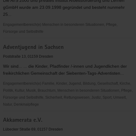
Die A//S 2000 und privates Institut Arbeitsförderung und Lernen
gGmbH wurde am 23.09.1998 gegründet und besteht nunmehr
25...
Engagementbereich(e) Menschen in besonderen Situationen, Pflege,
Fürsorge und Selbsthilfe
A//S
Adventjugend in Sachsen
2000und
privates
Poststraße 13, 01159 Dresden
Institut
Wir sind... ... die Kinder, Pfadfinder /-innen und Jugendlichen der
Arbeitsförderung
freikirchlichen Gemeinschaft der Siebenten-Tags-Adventisten...
und
Lernen
Engagementbereich(e) Familie, Kinder, Jugend, Bildung, Gesellschaft, Kirche,
gGmbH
Politik, Kultur, Musik, Brauchtum, Menschen in besonderen Situationen, Pflege,
Fürsorge und Selbsthilfe, Sicherheit, Rettungswesen, Justiz, Sport, Umwelt,
Natur, Denkmalpflege
Adventjugend
Akkamerata e.V.
in
Sachsen
Lübecker Straße 69, 01157 Dresden