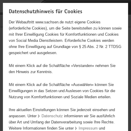
P
Portalübergreifende
o
H
Navigation
Datenschutzhinweis für Cookies
r
a
S
Bürgerschaftliches Engagement
Der Webauftritt www.sachsen.de nutzt eigene Cookies
t
u
e
(erforderliche Cookies), um die Seite bereitstellen zu können sowie
a
p
r
mit Ihrer Einwilligung Cookies für Komfortfunktionen und Cookies
l
t
v
Hauptinhalt
Engagementbörse
von Social Media Dienstleistern. Erforderliche Cookies werden
ü
i
i
ohne Ihre Einwilligung auf Grundlage von § 25 Abs. 2 Nr. 2 TTDSG
b
n
c
gespeichert und ausgelesen.
e
h
e
Ergebnisse auf Karte anzeigen
r
a
Mit einem Klick auf die Schaltfläche »Verstanden« nehmen Sie
g
l
den Hinweis zur Kenntnis.
r
t
Alles
Initiativen
Projekte
e
Mit einem Klick auf die Schaltfläche »Auswählen« können Sie
Nach Alphabet
Nach Postleitzahl
i
Einwilligungen in das Setzen und Auslesen von Cookies für die
Nutzung von Komfortfunktionen und Soziale Medien erteilen.
f
e
Ihre aktuellen Einstellungen können Sie jederzeit einsehen und
214 Suchergebnisse
n
anpassen. Unter
Datenschutz
informieren wir Sie ausführlich
d
über Art und Umfang der Datenverarbeitung sowie Ihre Rechte.
"Das Zusammenleben" e.V.
e
Weitere Informationen finden Sie unter
Impressum
und
N