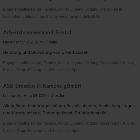
Dresden
e.V.
Engagementbereich(e) Familie, Kinder, Jugend, Bildung, Menschen in
besonderen Situationen, Pflege, Fürsorge und Selbsthilfe
Arbeitslosen-
Arbeitslosenverband Freital
Initiative
Dresden
Dresdner Str. 162, 01705 Freital
e.
Beratung und Betreuung von Erwerbslosen
V.
Engagementbereich(e) Familie, Kinder, Jugend, Bildung, Gesellschaft, Kirche,
Politik, Pflege, Fürsorge und Selbsthilfe, Sport
Arbeitslosenverband
ASB Dresden & Kamenz gGmbH
Freital
Leutewitzer Ring 84, 01169 Dresden
Altenpflege, Kindertagesstätten,Sozialstationen, Ausbildung, Tages-
und Kurzzeitpflege, Rettungsdienst, Frühförderstelle
Engagementbereich(e) Familie, Kinder, Jugend, Bildung, Gesellschaft, Kirche,
Politik, Pflege, Fürsorge und Selbsthilfe, Sport