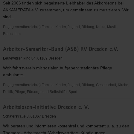
Seit 2006 finden sich begeisterte Liebhaber des Akkordeons bei
AKKAMERATA e.V. zusammen, um gemeinsam zu musizieren. Wir
sind...
Engagementbereich(e) Familie, Kinder, Jugend, Bildung, Kultur, Musik,
Brauchtum
Akkamerata
Arbeiter-Samariter-Bund (ASB) RV Dresden e.V.
e.V.
Leutewitzer Ring 84, 01169 Dresden
Wohlfahrtsverein mit sozialen Aufgaben: stationäre Pflege
ambulante...
Engagementbereich(e) Familie, Kinder, Jugend, Bildung, Gesellschaft, Kirche,
Politik, Pflege, Fürsorge und Selbsthilfe, Sport
Arbeiter-
Arbeitslosen-Initiative Dresden e. V.
Samariter-
Bund
Schäferstraße 3, 01067 Dresden
(ASB)
Wir beraten und informieren kostenfrei und kompetent u. a. zu den
RV
Themen: - Arbeitsrecht (Arbeitsverträge, Kündigungen,...