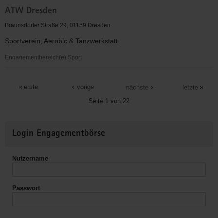
ASB
ATW Dresden
Dresden
&
Braunsdorfer Straße 29, 01159 Dresden
Kamenz
Sportverein, Aerobic & Tanzwerkstatt
gGmbH
Engagementbereich(e) Sport
ATW
Dresden
erste
vorige
nächste
letzte
Seite 1 von 22
Weitere
Login Engagementbörse
Informationen
Nutzername
Passwort