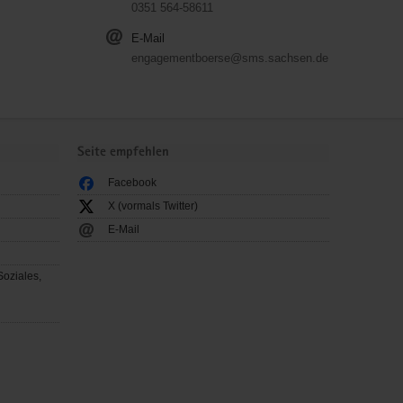
0351 564-58611
E-Mail
engagementboerse@sms.sachsen.de
Seite empfehlen
Facebook
X (vormals Twitter)
E-Mail
Soziales,