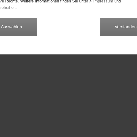
hre Rechte. Weitere Informationen finden Sie unter
Impressum
und
vorige
Seite 1 von 0
nächste
refreiheit
.
Auswählen
Verstanden