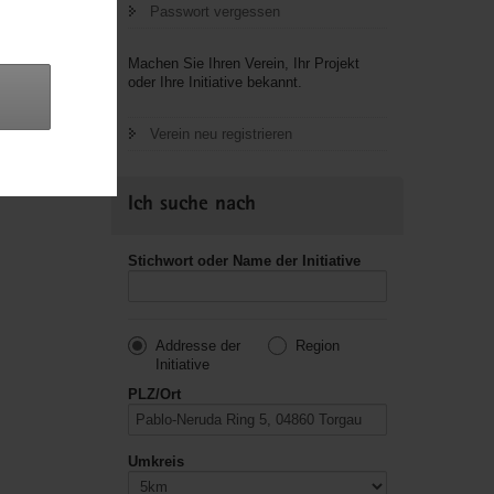
Passwort vergessen
letzte
Machen Sie Ihren Verein, Ihr Projekt
oder Ihre Initiative bekannt.
Verein neu registrieren
Ich suche nach
Stichwort oder Name der Initiative
Addresse der
Region
Initiative
PLZ/Ort
Umkreis