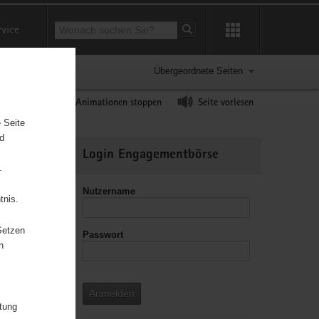
Suchbegriff
rvice
Suche starten
Übergeordnete Seiten
ast erhöhen
Animationen stoppen
Seite vorlesen
 Seite
nd
Weitere
Login Engagementbörse
Informationen
.
Nutzername
tnis.
Setzen
Passwort
leitzahl
n
Anmelden
itung