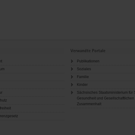
Verwandte Portale
ht
Publikationen
sum
Soziales
Familie
Kinder
ur
Sächsisches Staatsministerium für 
Gesundheit und Gesellschaftlichen
hutz
Zusammenhalt
freiheit
renzgesetz