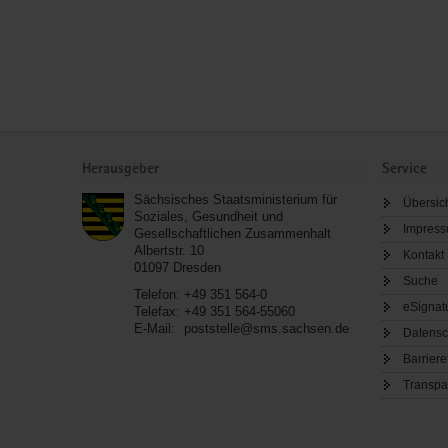
Service
Herausgeber
Service
Sächsisches Staatsministerium für
Übersic
Soziales, Gesundheit und
Impres
Gesellschaftlichen Zusammenhalt
Albertstr. 10
Kontakt
01097
Dresden
Suche
Telefon:
+49 351 564-0
eSignat
Telefax:
+49 351 564-55060
E-Mail:
poststelle@sms.sachsen.de
Datensc
Barriere
Transpa