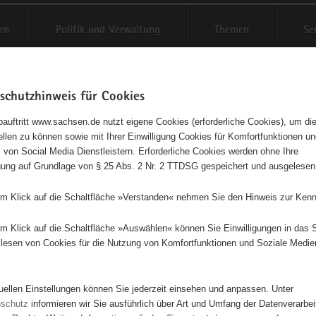
en
Politik und Verwaltung
Themen
Se
schutzhinweis für Cookies
Schriftgröße anpassen
Kontr
auftritt www.sachsen.de nutzt eigene Cookies (erforderliche Cookies), um die
tellen zu können sowie mit Ihrer Einwilligung Cookies für Komfortfunktionen u
t
agementbörse
 von Social Media Dienstleistern. Erforderliche Cookies werden ohne Ihre
igung auf Grundlage von § 25 Abs. 2 Nr. 2 TTDSG gespeichert und ausgelesen
isse auf Karte anzeigen
em Klick auf die Schaltfläche »Verstanden« nehmen Sie den Hinweis zur Kenn
em Klick auf die Schaltfläche »Auswählen« können Sie Einwilligungen in das 
Initiativen
Projekte
Nach Alphabet
Nach Post
lesen von Cookies für die Nutzung von Komfortfunktionen und Soziale Medie
tuellen Einstellungen können Sie jederzeit einsehen und anpassen. Unter
0 Suchergebnisse
nschutz
informieren wir Sie ausführlich über Art und Umfang der Datenverarbe