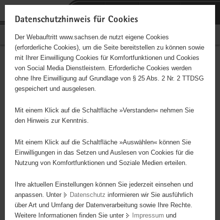
P
Portalübergreifende
o
H
Navigation
Datenschutzhinweis für Cookies
r
a
S
Bürgerschaftliches Engagement
Der Webauftritt www.sachsen.de nutzt eigene Cookies
t
u
e
(erforderliche Cookies), um die Seite bereitstellen zu können sowie
a
p
r
mit Ihrer Einwilligung Cookies für Komfortfunktionen und Cookies
l
t
v
Hauptinhalt
Engagementbörse
von Social Media Dienstleistern. Erforderliche Cookies werden
ü
i
i
ohne Ihre Einwilligung auf Grundlage von § 25 Abs. 2 Nr. 2 TTDSG
b
n
c
gespeichert und ausgelesen.
e
h
e
Ergebnisse auf Karte anzeigen
r
a
Mit einem Klick auf die Schaltfläche »Verstanden« nehmen Sie
g
l
den Hinweis zur Kenntnis.
r
t
Alles
Initiativen
Projekte
e
Mit einem Klick auf die Schaltfläche »Auswählen« können Sie
Nach Alphabet
Nach Postleitzahl
i
Einwilligungen in das Setzen und Auslesen von Cookies für die
Nutzung von Komfortfunktionen und Soziale Medien erteilen.
f
e
Ihre aktuellen Einstellungen können Sie jederzeit einsehen und
0 Suchergebnisse
n
anpassen. Unter
Datenschutz
informieren wir Sie ausführlich
d
über Art und Umfang der Datenverarbeitung sowie Ihre Rechte.
e
erste
vorige
nächste
letzte
Weitere Informationen finden Sie unter
Impressum
und
N