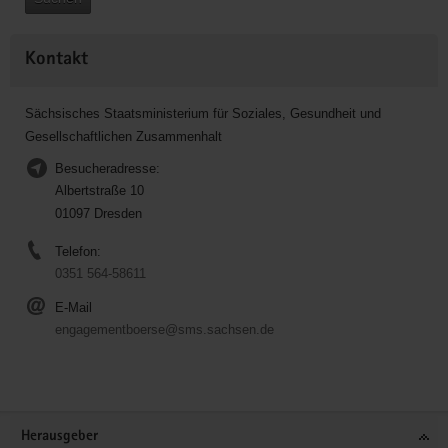
Kontakt
Sächsisches Staatsministerium für Soziales, Gesundheit und
Gesellschaftlichen Zusammenhalt
Besucheradresse:
Albertstraße 10
01097 Dresden
Telefon:
0351 564-58611
E-Mail
engagementboerse@sms.sachsen.de
Service
Herausgeber