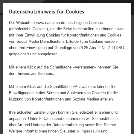
P
Portalübergreifende
o
H
Navigation
Datenschutzhinweis für Cookies
r
a
S
Bürgerschaftliches Engagement
Der Webauftritt www.sachsen.de nutzt eigene Cookies
t
u
e
(erforderliche Cookies), um die Seite bereitstellen zu können sowie
a
p
r
mit Ihrer Einwilligung Cookies für Komfortfunktionen und Cookies
l
t
v
Hauptinhalt
Engagementbörse
von Social Media Dienstleistern. Erforderliche Cookies werden
ü
i
i
ohne Ihre Einwilligung auf Grundlage von § 25 Abs. 2 Nr. 2 TTDSG
b
n
c
gespeichert und ausgelesen.
e
h
e
Ergebnisse auf Karte anzeigen
r
a
Mit einem Klick auf die Schaltfläche »Verstanden« nehmen Sie
g
l
den Hinweis zur Kenntnis.
r
t
Alles
Initiativen
Projekte
e
Mit einem Klick auf die Schaltfläche »Auswählen« können Sie
Nach Alphabet
Nach Postleitzahl
i
Einwilligungen in das Setzen und Auslesen von Cookies für die
Nutzung von Komfortfunktionen und Soziale Medien erteilen.
f
e
Ihre aktuellen Einstellungen können Sie jederzeit einsehen und
66 Suchergebnisse
n
anpassen. Unter
Datenschutz
informieren wir Sie ausführlich
d
über Art und Umfang der Datenverarbeitung sowie Ihre Rechte.
e
erste
vorige
nächste
letzte
Weitere Informationen finden Sie unter
Impressum
und
N