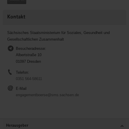
Kontakt
Sächsisches Staatsministerium für Soziales, Gesundheit und
Gesellschaftlichen Zusammenhalt
Besucheradresse:
Albertstraße 10
01097 Dresden
Telefon:
0351 564-58611
E-Mail
engagementboerse@sms.sachsen.de
Service
Herausgeber