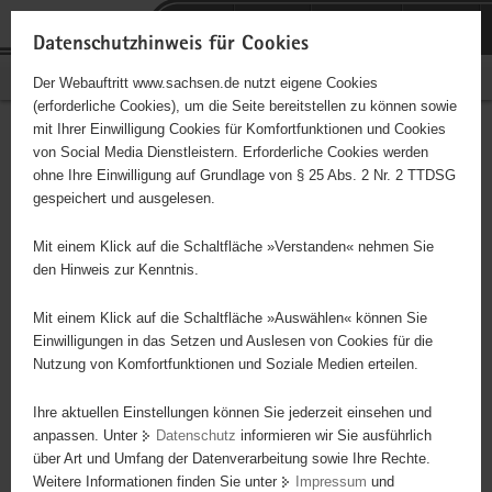
P
Portalübergreifende
o
H
Navigation
Datenschutzhinweis für Cookies
r
a
S
Bürgerschaftliches Engagement
Der Webauftritt www.sachsen.de nutzt eigene Cookies
t
u
e
(erforderliche Cookies), um die Seite bereitstellen zu können sowie
a
p
r
mit Ihrer Einwilligung Cookies für Komfortfunktionen und Cookies
l
t
v
Hauptinhalt
Engagementbörse
von Social Media Dienstleistern. Erforderliche Cookies werden
ü
i
i
ohne Ihre Einwilligung auf Grundlage von § 25 Abs. 2 Nr. 2 TTDSG
b
n
c
gespeichert und ausgelesen.
e
h
e
Ergebnisse auf Karte anzeigen
r
a
Mit einem Klick auf die Schaltfläche »Verstanden« nehmen Sie
g
l
den Hinweis zur Kenntnis.
r
t
Alles
Initiativen
Projekte
e
Mit einem Klick auf die Schaltfläche »Auswählen« können Sie
Nach Alphabet
Nach Postleitzahl
i
Einwilligungen in das Setzen und Auslesen von Cookies für die
Nutzung von Komfortfunktionen und Soziale Medien erteilen.
f
e
Ihre aktuellen Einstellungen können Sie jederzeit einsehen und
100 Suchergebnisse
n
anpassen. Unter
Datenschutz
informieren wir Sie ausführlich
d
über Art und Umfang der Datenverarbeitung sowie Ihre Rechte.
e
erste
vorige
nächste
letzte
Weitere Informationen finden Sie unter
Impressum
und
N