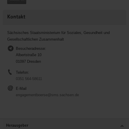
Kontakt
Sächsisches Staatsministerium für Soziales, Gesundheit und
Gesellschaftlichen Zusammenhalt
Besucheradresse:
Albertstraße 10
01097 Dresden
Telefon:
0351 564-58611
E-Mail
engagementboerse@sms.sachsen.de
Service
Herausgeber