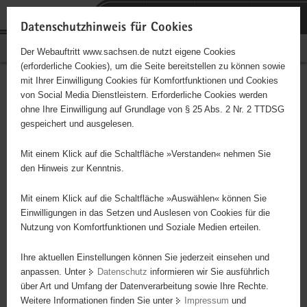
P
Portalübergreifende
o
H
Navigation
Datenschutzhinweis für Cookies
r
a
S
Bürgerschaftliches Engagement
Der Webauftritt www.sachsen.de nutzt eigene Cookies
t
u
e
(erforderliche Cookies), um die Seite bereitstellen zu können sowie
a
p
r
mit Ihrer Einwilligung Cookies für Komfortfunktionen und Cookies
l
t
v
Hauptinhalt
Engagementbörse
von Social Media Dienstleistern. Erforderliche Cookies werden
ü
i
i
ohne Ihre Einwilligung auf Grundlage von § 25 Abs. 2 Nr. 2 TTDSG
b
n
c
gespeichert und ausgelesen.
e
h
e
Ergebnisse auf Karte anzeigen
r
a
Mit einem Klick auf die Schaltfläche »Verstanden« nehmen Sie
g
l
den Hinweis zur Kenntnis.
r
t
Alles
Initiativen
Projekte
e
Mit einem Klick auf die Schaltfläche »Auswählen« können Sie
Nach Alphabet
Nach Postleitzahl
i
Einwilligungen in das Setzen und Auslesen von Cookies für die
Nutzung von Komfortfunktionen und Soziale Medien erteilen.
f
e
Ihre aktuellen Einstellungen können Sie jederzeit einsehen und
100 Suchergebnisse
n
anpassen. Unter
Datenschutz
informieren wir Sie ausführlich
d
über Art und Umfang der Datenverarbeitung sowie Ihre Rechte.
"Frauen-Euro-Zentrum e. V." Zittau
e
Weitere Informationen finden Sie unter
Impressum
und
N