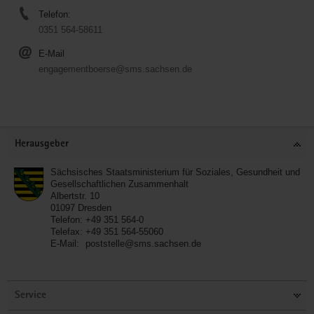
Telefon:
0351 564-58611
E-Mail
engagementboerse@sms.sachsen.de
Service
Herausgeber
Sächsisches Staatsministerium für Soziales, Gesundheit und
Gesellschaftlichen Zusammenhalt
Albertstr. 10
01097
Dresden
Telefon:
+49 351 564-0
Telefax:
+49 351 564-55060
E-Mail:
poststelle@sms.sachsen.de
Service