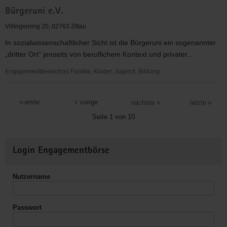
Bürgerstiftung
Bürgeruni e.V.
zivita
Villingenring 20, 02763 Zittau
In sozialwissenschaftlicher Sicht ist die Bürgeruni ein sogenannter
„dritter Ort“ jenseits von beruflichem Kontext und privater...
Engagementbereich(e) Familie, Kinder, Jugend, Bildung
Bürgeruni
e.V.
erste
vorige
nächste
letzte
Seite 1 von 10
Weitere
Login Engagementbörse
Informationen
Nutzername
Passwort