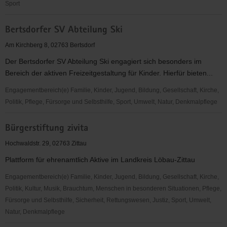
Sport
AWW-
Bertsdorfer SV Abteilung Ski
Helferkreis
Zittau
Am Kirchberg 8, 02763 Bertsdorf
Der Bertsdorfer SV Abteilung Ski engagiert sich besonders im
Bereich der aktiven Freizeitgestaltung für Kinder. Hierfür bieten...
Engagementbereich(e) Familie, Kinder, Jugend, Bildung, Gesellschaft, Kirche,
Politik, Pflege, Fürsorge und Selbsthilfe, Sport, Umwelt, Natur, Denkmalpflege
Bertsdorfer
Bürgerstiftung zivita
SV
Abteilung
Hochwaldstr. 29, 02763 Zittau
Ski
Plattform für ehrenamtlich Aktive im Landkreis Löbau-Zittau
Engagementbereich(e) Familie, Kinder, Jugend, Bildung, Gesellschaft, Kirche,
Politik, Kultur, Musik, Brauchtum, Menschen in besonderen Situationen, Pflege,
Fürsorge und Selbsthilfe, Sicherheit, Rettungswesen, Justiz, Sport, Umwelt,
Natur, Denkmalpflege