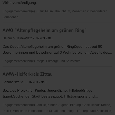
Völkerverständigung.
Engagementbereich(e) Kultur, Musik, Brauchtum, Menschen in besonderen
Situationen
Augen
AWO "Altenpflegeheim am grünen Ring"
Auf
e.
Heinrich-Heine-Platz 7, 02763 Zittau
V.
Das &quot;Altenpflegeheim am grünen Ring&quot; betreut 80
Oberlausitz
Bewohnerinnen und Bewohner auf 3 Wohnbereichen. Abseits des...
Engagementbereich(e) Pflege, Fürsorge und Selbsthilfe
AWO
AWW-Helferkreis Zittau
"Altenpflegeheim
am
Bahnhofstraße 15, 02763 Zittau
grünen
Soziales Projekt für Kinder, Jugendliche, Hilfebedürftige
Ring"
&quot;Suchet der Stadt Bestes&quot; Hilfstransporte und...
Engagementbereich(e) Familie, Kinder, Jugend, Bildung, Gesellschaft, Kirche,
Politik, Menschen in besonderen Situationen, Pflege, Fürsorge und Selbsthilfe,