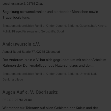
Lessingstrasse 2, 02763 Zittau
Begleitung schwerstkranker und sterbender Menschen sowie
Trauerbegleitung.
Engagementbereich(e) Familie, Kinder, Jugend, Bildung, Gesellschaft, Kirche,
Politik, Pflege, Fürsorge und Selbsthilfe, Sport
Ambulanter
Anderswurzeln e.V.
Hospizdienst
der
August-Bebel-Straße 77, 02785 Olbersdorf
Christlichen
Der Anderswurzeln e.V. hat sich gegründet um mit seiner Arbeit im
Hospiz
Rahmen der Denkmalpflege, des Naturschutzes und der...
Ostsachsen
gGmbH
Engagementbereich(e) Familie, Kinder, Jugend, Bildung, Umwelt, Natur,
Denkmalpflege
Anderswurzeln
Augen Auf e. V. Oberlausitz
e.V.
PF 1112, 02751 Zittau
Wir stehen für Toleranz auf allen Gebieten der Kultur und der