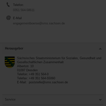
Telefon:
0351 564-58611
E-Mail
engagementboerse@sms.sachsen.de
Service
Herausgeber
Sächsisches Staatsministerium für Soziales, Gesundheit und
Gesellschaftlichen Zusammenhalt
Albertstr. 10
01097
Dresden
Telefon:
+49 351 564-0
Telefax:
+49 351 564-55060
E-Mail:
poststelle@sms.sachsen.de
Service