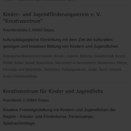
Kath.
Kinder- und Jugendförderungsverein e. V.
Gemeindeverbund
"Kreativzentrum"
Torgau
Puschkinstraße 2, 04860 Torgau
kulturpädagogische Einrichtung mit dem Ziel der kulturellen,
geistigen und kreativen Bildung von Kindern und Jugendlichen
Engagementbereich(e) Familie, Kinder, Jugend, Bildung, Gesellschaft, Kirche,
Politik, Kultur, Musik, Brauchtum, Menschen in besonderen Situationen, Pflege,
Fürsorge und Selbsthilfe, Sicherheit, Rettungswesen, Justiz, Sport, Umwelt,
Natur, Denkmalpflege
Kinder-
Kreativzentrum für Kinder und Jugendliche
und
Jugendförderungsverein
Puschkinstr. 2, 04860 Torgau
e.
Kreative Freizeitgestaltung mit Kindern und Jugendlichen der
V.
Region - Kreativ- und Förderkurse, Feriencamps,
"Kreativzentrum"
Spielnachmittage...