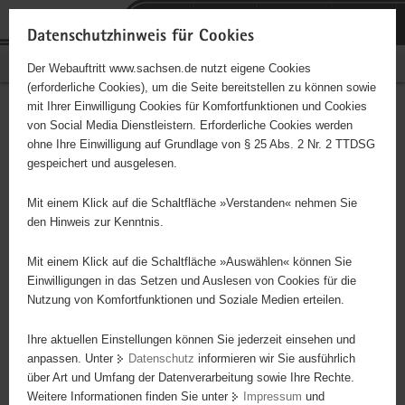
P
Portalübergreifende
o
H
Navigation
Datenschutzhinweis für Cookies
r
a
S
Bürgerschaftliches Engagement
Der Webauftritt www.sachsen.de nutzt eigene Cookies
t
u
e
(erforderliche Cookies), um die Seite bereitstellen zu können sowie
a
p
r
mit Ihrer Einwilligung Cookies für Komfortfunktionen und Cookies
l
t
v
Hauptinhalt
Engagementbörse
von Social Media Dienstleistern. Erforderliche Cookies werden
ü
i
i
ohne Ihre Einwilligung auf Grundlage von § 25 Abs. 2 Nr. 2 TTDSG
b
n
c
gespeichert und ausgelesen.
e
h
e
Ergebnisse auf Karte anzeigen
r
a
Mit einem Klick auf die Schaltfläche »Verstanden« nehmen Sie
g
l
den Hinweis zur Kenntnis.
r
t
Alles
Initiativen
Projekte
e
Mit einem Klick auf die Schaltfläche »Auswählen« können Sie
Nach Alphabet
Nach Postleitzahl
i
Einwilligungen in das Setzen und Auslesen von Cookies für die
Nutzung von Komfortfunktionen und Soziale Medien erteilen.
f
e
Ihre aktuellen Einstellungen können Sie jederzeit einsehen und
66 Suchergebnisse
n
anpassen. Unter
Datenschutz
informieren wir Sie ausführlich
d
über Art und Umfang der Datenverarbeitung sowie Ihre Rechte.
Grenadierbataillon von Spiegel e.V. Torgau
e
Weitere Informationen finden Sie unter
Impressum
und
N