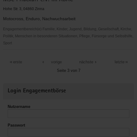
MSC Pflückuff e.V. im ADAC
Torgau-
Oschatz
Hohe Str. 3, 04860 Zinna
e.V.
Motocross, Enduro, Nachwuchsarbeit
Engagementbereich(e) Familie, Kinder, Jugend, Bildung, Gesellschaft, Kirche,
Politik, Menschen in besonderen Situationen, Pflege, Fürsorge und Selbsthilfe,
Sport
MSC
Pflückuff
erste
vorige
nächste
letzte
e.V.
Seite 3 von 7
im
ADAC
Weitere
Login Engagementbörse
Informationen
Nutzername
Passwort