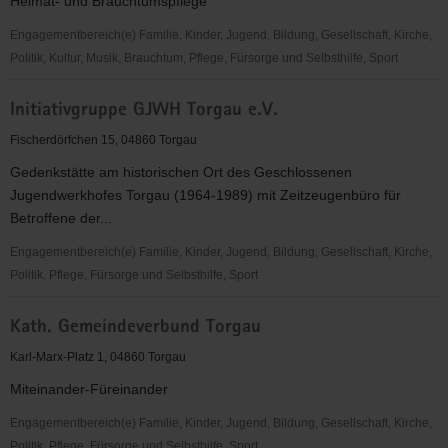
Heimat- und Brauchtumspflege
Höhen"
e.V.
Engagementbereich(e) Familie, Kinder, Jugend, Bildung, Gesellschaft, Kirche,
Politik, Kultur, Musik, Brauchtum, Pflege, Fürsorge und Selbsthilfe, Sport
Heimatverein
Initiativgruppe GJWH Torgau e.V.
"Mehderitzscher
Quelle"
Fischerdörfchen 15, 04860 Torgau
e.
Gedenkstätte am historischen Ort des Geschlossenen
V.
Jugendwerkhofes Torgau (1964-1989) mit Zeitzeugenbüro für
Betroffene der...
Engagementbereich(e) Familie, Kinder, Jugend, Bildung, Gesellschaft, Kirche,
Politik, Pflege, Fürsorge und Selbsthilfe, Sport
Initiativgruppe
Kath. Gemeindeverbund Torgau
GJWH
Torgau
Karl-Marx-Platz 1, 04860 Torgau
e.V.
Miteinander-Füreinander
Engagementbereich(e) Familie, Kinder, Jugend, Bildung, Gesellschaft, Kirche,
Politik, Pflege, Fürsorge und Selbsthilfe, Sport