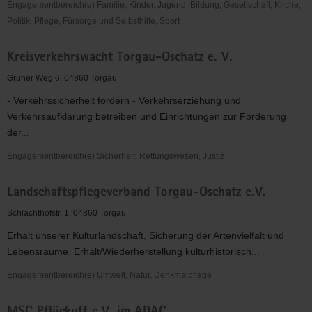
Engagementbereich(e) Familie, Kinder, Jugend, Bildung, Gesellschaft, Kirche,
Politik, Pflege, Fürsorge und Selbsthilfe, Sport
Kreativzentrum
Kreisverkehrswacht Torgau-Oschatz e. V.
für
Kinder
Grüner Weg 6, 04860 Torgau
und
- Verkehrssicherheit fördern - Verkehrserziehung und
Jugendliche
Verkehrsaufklärung betreiben und Einrichtungen zur Förderung
der...
Engagementbereich(e) Sicherheit, Rettungswesen, Justiz
Kreisverkehrswacht
Landschaftspflegeverband Torgau-Oschatz e.V.
Torgau-
Oschatz
Schlachthofstr. 1, 04860 Torgau
e.
Erhalt unserer Kulturlandschaft, Sicherung der Artenvielfalt und
V.
Lebensräume, Erhalt/Wiederherstellung kulturhistorisch...
Engagementbereich(e) Umwelt, Natur, Denkmalpflege
Landschaftspflegeverband