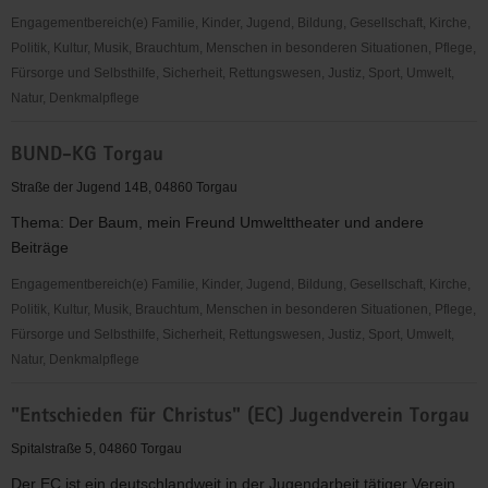
Engagementbereich(e) Familie, Kinder, Jugend, Bildung, Gesellschaft, Kirche,
Politik, Kultur, Musik, Brauchtum, Menschen in besonderen Situationen, Pflege,
Fürsorge und Selbsthilfe, Sicherheit, Rettungswesen, Justiz, Sport, Umwelt,
Natur, Denkmalpflege
Deutscher
BUND-KG Torgau
Kinderschutzbund
OV
Straße der Jugend 14B, 04860 Torgau
Torgau
Thema: Der Baum, mein Freund Umwelttheater und andere
e.
Beiträge
V.
Engagementbereich(e) Familie, Kinder, Jugend, Bildung, Gesellschaft, Kirche,
Politik, Kultur, Musik, Brauchtum, Menschen in besonderen Situationen, Pflege,
Fürsorge und Selbsthilfe, Sicherheit, Rettungswesen, Justiz, Sport, Umwelt,
Natur, Denkmalpflege
BUND-
"Entschieden für Christus" (EC) Jugendverein Torgau
KG
Torgau
Spitalstraße 5, 04860 Torgau
Der EC ist ein deutschlandweit in der Jugendarbeit tätiger Verein