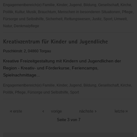
Hospizdienst
Engagementbereich(e) Familie, Kinder, Jugend, Bildung, Gesellschaft, Kirche,
e.V.
Politik, Kultur, Musik, Brauchtum, Menschen in besonderen Situationen, Pflege,
Torgau
Fürsorge und Selbsthilfe, Sicherheit, Rettungswesen, Justiz, Sport, Umwelt,
Natur, Denkmalpflege
Suchtberatungs-
Kreativzentrum für Kinder und Jugendliche
und
-
Puschkinstr. 2, 04860 Torgau
behandlungsstelle,
Kreative Freizeitgestaltung mit Kindern und Jugendlichen der
DW
Region - Kreativ- und Förderkurse, Feriencamps,
Oschatz-
Spielnachmittage...
Torgau
Engagementbereich(e) Familie, Kinder, Jugend, Bildung, Gesellschaft, Kirche,
Politik, Pflege, Fürsorge und Selbsthilfe, Sport
Kreativzentrum
für
erste
vorige
nächste
letzte
Kinder
Seite 3 von 7
und
Jugendliche
Weitere