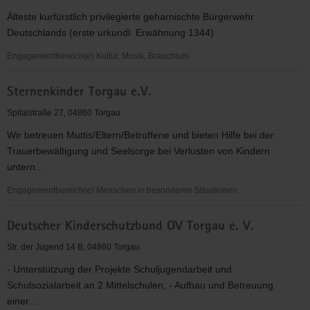
V.
Älteste kurfürstlich privilegierte geharnischte Bürgerwehr
Deutschlands (erste urkundl. Erwähnung 1344)
Engagementbereich(e) Kultur, Musik, Brauchtum
Torgauer
Sternenkinder Torgau e.V.
Geharnischtenverein
e.V.
Spitalstraße 27, 04860 Torgau
Wir betreuen Muttis/Eltern/Betroffene und bieten Hilfe bei der
Trauerbewältigung und Seelsorge bei Verlusten von Kindern
untern...
Engagementbereich(e) Menschen in besonderen Situationen
Sternenkinder
Deutscher Kinderschutzbund OV Torgau e. V.
Torgau
e.V.
Str. der Jugend 14 B, 04860 Torgau
- Unterstützung der Projekte Schuljugendarbeit und
Schulsozialarbeit an 2 Mittelschulen, - Aufbau und Betreuung
einer...