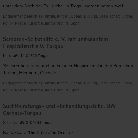
unter dem Dach der Ev. Kirche. In Torgau werden neben zwei...
Engagementbereich(e) Familie, Kinder, Jugend, Bildung, Gesellschaft, Kirche,
Politik, Pflege, Fürsorge und Selbsthilfe, Sport
"Entschieden
Senioren-Selbsthilfe e. V. mit ambulantem
für
Hospizdienst e.V. Torgau
Christus"
(EC)
Kurstraße 11, 04860 Torgau
Jugendverein
Seniorenbetreuung und ambulanter Hospizdienst in den Bereichen
Torgau
Torgau, Eilenburg, Oschatz
Engagementbereich(e) Familie, Kinder, Jugend, Bildung, Gesellschaft, Kirche,
Politik, Pflege, Fürsorge und Selbsthilfe, Sport
Senioren-
Suchtberatungs- und -behandlungsstelle, DW
Selbsthilfe
Oschatz-Torgau
e.
V.
Schloßstraße 3, 04860 Torgau
mit
Kontaktcafe "Die Brücke" in Oschatz
ambulantem