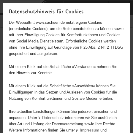
P
Portalübergreifende
o
H
Navigation
Datenschutzhinweis für Cookies
r
a
S
Bürgerschaftliches Engagement
Der Webauftritt www.sachsen.de nutzt eigene Cookies
t
u
e
(erforderliche Cookies), um die Seite bereitstellen zu können sowie
a
p
r
mit Ihrer Einwilligung Cookies für Komfortfunktionen und Cookies
l
t
v
Hauptinhalt
Engagementbörse
von Social Media Dienstleistern. Erforderliche Cookies werden
ü
i
i
ohne Ihre Einwilligung auf Grundlage von § 25 Abs. 2 Nr. 2 TTDSG
b
n
c
gespeichert und ausgelesen.
e
h
e
Ergebnisse auf Karte anzeigen
r
a
Mit einem Klick auf die Schaltfläche »Verstanden« nehmen Sie
g
l
den Hinweis zur Kenntnis.
r
t
Alles
Initiativen
Projekte
e
Mit einem Klick auf die Schaltfläche »Auswählen« können Sie
Nach Alphabet
Nach Postleitzahl
i
Einwilligungen in das Setzen und Auslesen von Cookies für die
Nutzung von Komfortfunktionen und Soziale Medien erteilen.
f
e
Ihre aktuellen Einstellungen können Sie jederzeit einsehen und
66 Suchergebnisse
n
anpassen. Unter
Datenschutz
informieren wir Sie ausführlich
d
über Art und Umfang der Datenverarbeitung sowie Ihre Rechte.
Tierhilfe Torgau e.V.
e
Weitere Informationen finden Sie unter
Impressum
und
N