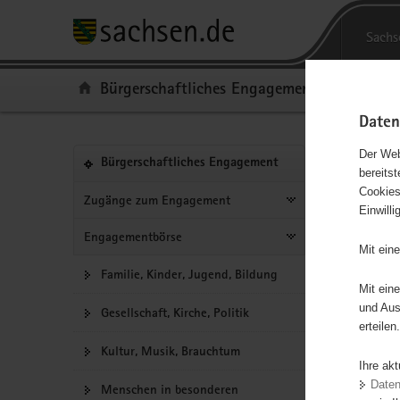
Portalübergreifende
P
Navigation
o
H
Sachs
r
a
S
t
u
e
Portal:
Bürgerschaftliches Engagement
a
p
r
l
t
v
Daten
ü
i
i
b
n
c
Portalnavigation
Der Web
(in
Bürgerschaftliches Engagement
bereits
e
h
e
eigenes
Hauptinhal
Eng
Cookies
r
a
Web-
Zugänge zum Engagement
Einwill
g
l
Portal
wechseln)
r
t
Engagementbörse
Ergebn
Mit ein
e
Familie, Kinder, Jugend, Bildung
i
Mit ein
f
Alles
und Aus
Gesellschaft, Kirche, Politik
e
erteilen.
n
Kultur, Musik, Brauchtum
d
Ihre ak
e
Date
Menschen in besonderen
N