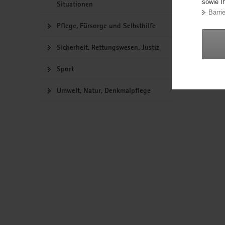
sowie I
Situationen
a
erste
Barrie
v
Pflege, Fürsorge und Selbsthilfe
i
g
Sicherheit, Rettungswesen, Justiz
a
Sport
t
i
Umwelt, Natur, Denkmalpflege
o
n