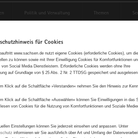
en
Politik und Verwaltung
Themen
Se
schutzhinweis für Cookies
Schriftgröße anpassen
Kontr
auftritt www.sachsen.de nutzt eigene Cookies (erforderliche Cookies), um die
tellen zu können sowie mit Ihrer Einwilligung Cookies für Komfortfunktionen u
t
agementbörse
 von Social Media Dienstleistern. Erforderliche Cookies werden ohne Ihre
igung auf Grundlage von § 25 Abs. 2 Nr. 2 TTDSG gespeichert und ausgelesen
isse auf Karte anzeigen
em Klick auf die Schaltfläche »Verstanden« nehmen Sie den Hinweis zur Kenn
em Klick auf die Schaltfläche »Auswählen« können Sie Einwilligungen in das 
Initiativen
Projekte
Nach Alphabet
Nach Post
lesen von Cookies für die Nutzung von Komfortfunktionen und Soziale Medie
tuellen Einstellungen können Sie jederzeit einsehen und anpassen. Unter
0 Suchergebnisse
nschutz
informieren wir Sie ausführlich über Art und Umfang der Datenverarbe