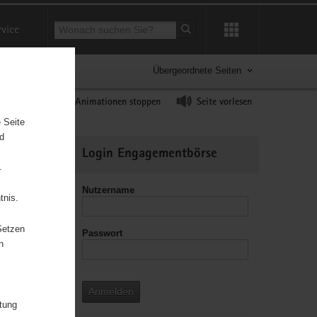
Suchbegriff
rvice
Suche starten
Übergeordnete Seiten
ast erhöhen
Animationen stoppen
Seite vorlesen
 Seite
nd
Weitere
Login Engagementbörse
Informationen
.
Nutzername
tnis.
Setzen
Passwort
leitzahl
n
Anmelden
itung