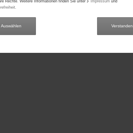
hre Rechte. Weitere Informationen finden Sie unter
Impressum
und
Seite 15 von 0
vorige
nächste
refreiheit
.
Auswählen
Verstanden