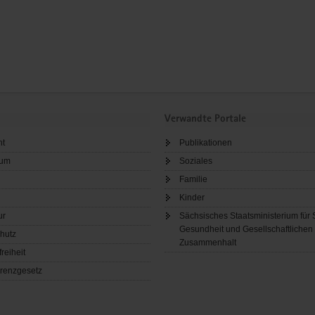
Verwandte Portale
ht
Publikationen
sum
Soziales
Familie
Kinder
ur
Sächsisches Staatsministerium für 
Gesundheit und Gesellschaftlichen
hutz
Zusammenhalt
freiheit
renzgesetz