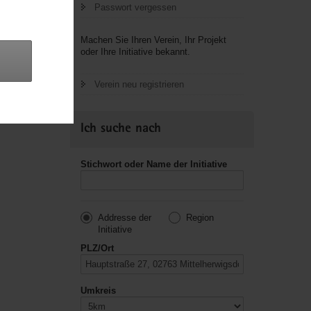
Passwort vergessen
letzte
Machen Sie Ihren Verein, Ihr Projekt
oder Ihre Initiative bekannt.
Verein neu registrieren
Ich suche nach
Stichwort oder Name der Initiative
Addresse der
Region
Initiative
PLZ/Ort
Umkreis