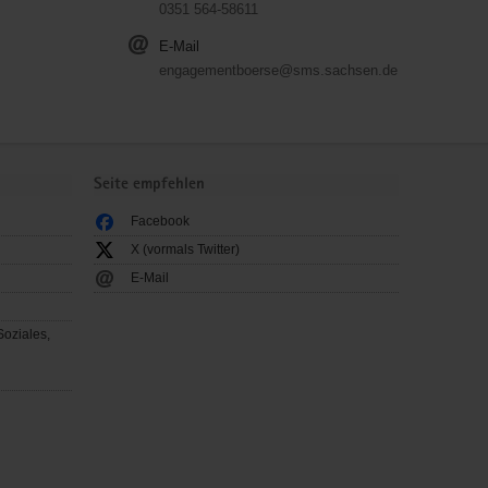
0351 564-58611
E-Mail
engagementboerse@sms.sachsen.de
Seite empfehlen
Facebook
X (vormals Twitter)
E-Mail
Soziales,