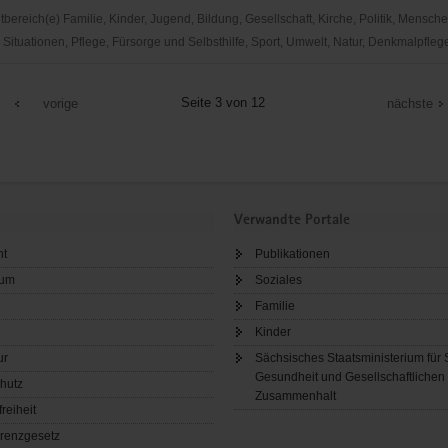
ereich(e) Familie, Kinder, Jugend, Bildung, Gesellschaft, Kirche, Politik, Mensche
Situationen, Pflege, Fürsorge und Selbsthilfe, Sport, Umwelt, Natur, Denkmalpfleg
Seite 3 von 12
vorige
nächste
gtland
Verwandte Portale
ht
Publikationen
sum
Soziales
Familie
Kinder
ur
Sächsisches Staatsministerium für 
Gesundheit und Gesellschaftlichen
hutz
Zusammenhalt
freiheit
renzgesetz