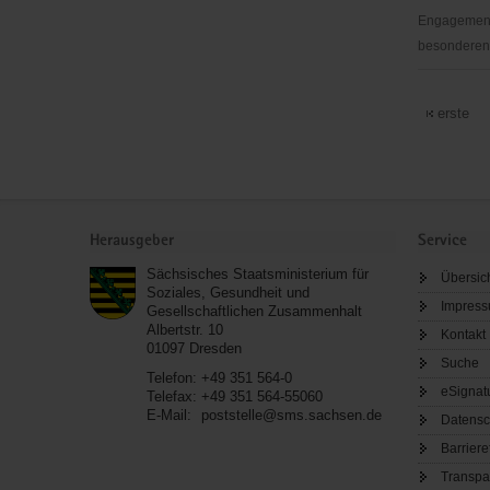
Engagementb
besonderen 
DRK
Zentrum
erste
Plauen/Vo
e.V.
Service
Herausgeber
Service
Sächsisches Staatsministerium für
Übersic
Soziales, Gesundheit und
Impres
Gesellschaftlichen Zusammenhalt
Albertstr. 10
Kontakt
01097
Dresden
Suche
Telefon:
+49 351 564-0
eSignat
Telefax:
+49 351 564-55060
E-Mail:
poststelle@sms.sachsen.de
Datensc
Barriere
Transpa