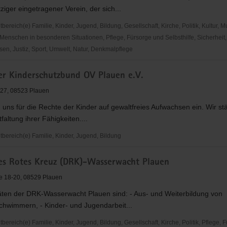
iger eingetragener Verein, der sich...
us
rg")
reich(e) Familie, Kinder, Jugend, Bildung, Gesellschaft, Kirche, Politik, Kultur, M
Menschen in besonderen Situationen, Pflege, Fürsorge und Selbsthilfe, Sicherheit,
en, Justiz, Sport, Umwelt, Natur, Denkmalpflege
er Kinderschutzbund OV Plauen e.V.
utzbund
nd
. 27, 08523 Plauen
 uns für die Rechte der Kinder auf gewaltfreies Aufwachsen ein. Wir st
faltung ihrer Fähigkeiten....
ereich(e) Familie, Kinder, Jugend, Bildung
es Rotes Kreuz (DRK)-Wasserwacht Plauen
utzbund
e 18-20, 08529 Plauen
täten der DRK-Wasserwacht Plauen sind: - Aus- und Weiterbildung von
chwimmern, - Kinder- und Jugendarbeit...
reich(e) Familie, Kinder, Jugend, Bildung, Gesellschaft, Kirche, Politik, Pflege, 