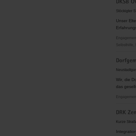
DKSB OV
Werk-
Stadtmiss
Stöckigter S
Plauen
Unser Elte
e.V.
Erfahrungs
Engagementbe
Selbsthilfe,
DKSB
Dorfgem
OV
Plauen
Neustadtga
e.V./EKT
Wir, die D
das gesell
Engagementb
Dorfgemei
DRK Zen
Oberlosa
e.V.
Kurze Straß
Integratio