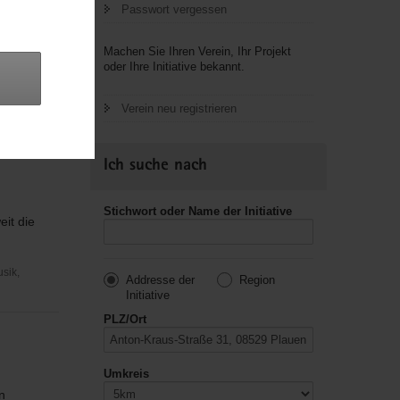
Passwort vergessen
Machen Sie Ihren Verein, Ihr Projekt
oder Ihre Initiative bekannt.
Verein neu registrieren
Ich suche nach
Stichwort oder Name der Initiative
it die
usik,
Addresse der
Region
Initiative
PLZ/Ort
Umkreis
n