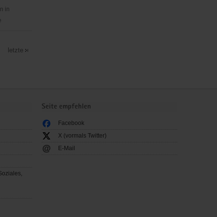
n in
e
letzte
Seite empfehlen
Facebook
X (vormals Twitter)
E-Mail
Soziales,