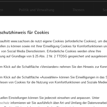
en
Politik und Verwaltung
Themen
Se
schutzhinweis für Cookies
Schriftgröße anpassen
Kontr
auftritt www.sachsen.de nutzt eigene Cookies (erforderliche Cookies), um die
tellen zu können sowie mit Ihrer Einwilligung Cookies für Komfortfunktionen u
t
agementbörse
 von Social Media Dienstleistern. Erforderliche Cookies werden ohne Ihre
igung auf Grundlage von § 25 Abs. 2 Nr. 2 TTDSG gespeichert und ausgelesen
isse auf Karte anzeigen
em Klick auf die Schaltfläche »Verstanden« nehmen Sie den Hinweis zur Kenn
em Klick auf die Schaltfläche »Auswählen« können Sie Einwilligungen in das 
Initiativen
Projekte
Nach Alphabet
Nach Post
lesen von Cookies für die Nutzung von Komfortfunktionen und Soziale Medie
tuellen Einstellungen können Sie jederzeit einsehen und anpassen. Unter
116 Suchergebnisse
nschutz
informieren wir Sie ausführlich über Art und Umfang der Datenverarbe