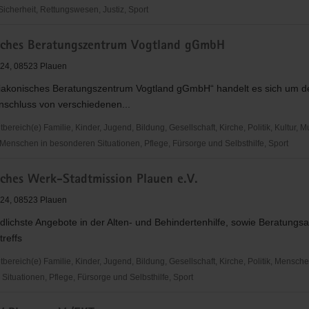
 Sicherheit, Rettungswesen, Justiz, Sport
sches Beratungszentrum Vogtland gGmbH
. 24, 08523 Plauen
Diakonisches Beratungszentrum Vogtland gGmbH“ handelt es sich um d
cht
chluss von verschiedenen...
reich(e) Familie, Kinder, Jugend, Bildung, Gesellschaft, Kirche, Politik, Kultur, M
Menschen in besonderen Situationen, Pflege, Fürsorge und Selbsthilfe, Sport
hes
sches Werk-Stadtmission Plauen e.V.
zentrum
. 24, 08523 Plauen
dlichste Angebote in der Alten- und Behindertenhilfe, sowie Beratungs
reffs
ereich(e) Familie, Kinder, Jugend, Bildung, Gesellschaft, Kirche, Politik, Mensche
ituationen, Pflege, Fürsorge und Selbsthilfe, Sport
hes