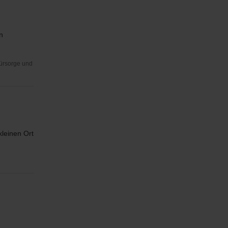
n
Fürsorge und
kleinen Ort