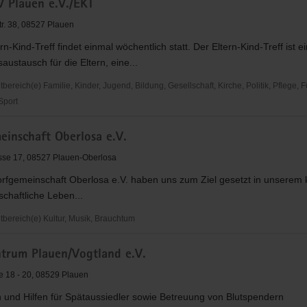
 Plauen e.V./EKT
ion
tr. 38, 08527 Plauen
rn-Kind-Treff findet einmal wöchentlich statt. Der Eltern-Kind-Treff ist ei
austausch für die Eltern, eine...
reich(e) Familie, Kinder, Jugend, Bildung, Gesellschaft, Kirche, Politik, Pflege, 
 Sport
einschaft Oberlosa e.V.
sse 17, 08527 Plauen-Oberlosa
orfgemeinschaft Oberlosa e.V. haben uns zum Ziel gesetzt in unserem 
schaftliche Leben...
ereich(e) Kultur, Musik, Brauchtum
nschaft
trum Plauen/Vogtland e.V.
e 18 - 20, 08529 Plauen
n und Hilfen für Spätaussiedler sowie Betreuung von Blutspendern