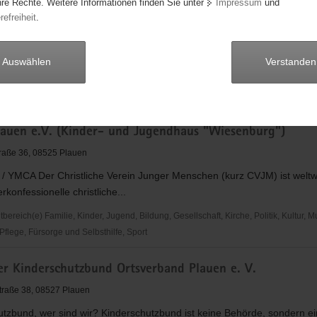
hre Rechte. Weitere Informationen finden Sie unter
Impressum
und
 e.V.
refreiheit
.
gstr.6, 08523 Plauen
n fuer Demokratie und Toleranz und engagieren uns gegen Rassismus,
Auswählen
Verstanden
Antisemitismus, Diskriminierung und...
reich(e) Familie, Kinder, Jugend, Bildung, Gesellschaft, Kirche, Politik
auen e.V. (Kinder- und Jugendhaus "Wiesenburg")
raße 36, 08525 Plauen
/ YMCA Der Christliche Verein Junger Menschen (kurz CVJM) ist weltwe
rkonfessionelle christliche...
reich(e) Familie, Kinder, Jugend, Bildung, Gesellschaft, Kirche, Politik, Kultur, M
flege, Fürsorge und Selbsthilfe, Sport
er Kinderschutzbund Ortsverband Plauen e. V.
Straße 38, 08527 Plauen
tzbund, wer sind wir? Kinderschutzbund ist keine Behörde, sondern ei