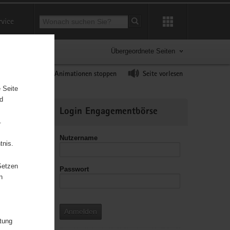
Suchbegriff
rvice
Suche starten
Übergeordnete Seiten
ast erhöhen
Animationen stoppen
Seite vorlesen
 Seite
nd
Weitere
Login Engagementbörse
Informationen
.
Nutzername
tnis.
Setzen
Passwort
leitzahl
n
Anmelden
itung