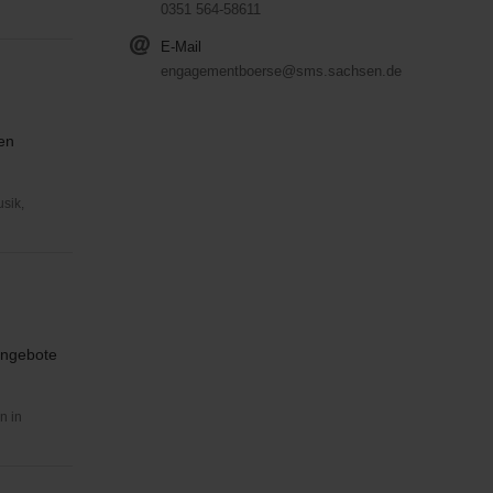
0351 564-58611
E-Mail
engagementboerse@sms.sachsen.de
en
usik,
angebote
n in