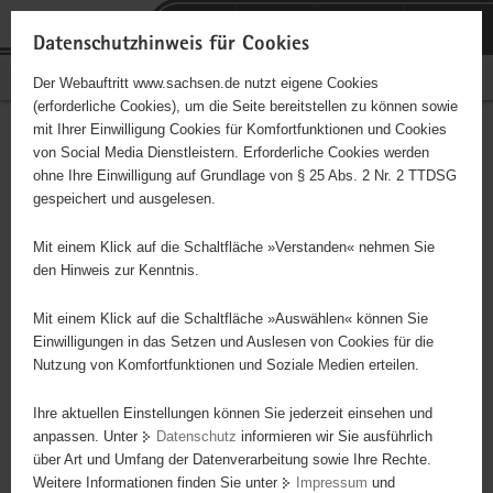
P
Portalübergreifende
o
H
Navigation
Datenschutzhinweis für Cookies
r
a
S
Bürgerschaftliches Engagement
Der Webauftritt www.sachsen.de nutzt eigene Cookies
t
u
e
(erforderliche Cookies), um die Seite bereitstellen zu können sowie
a
p
r
mit Ihrer Einwilligung Cookies für Komfortfunktionen und Cookies
l
t
v
Hauptinhalt
Engagementbörse
von Social Media Dienstleistern. Erforderliche Cookies werden
ü
i
i
ohne Ihre Einwilligung auf Grundlage von § 25 Abs. 2 Nr. 2 TTDSG
b
n
c
gespeichert und ausgelesen.
e
h
e
Ergebnisse auf Karte anzeigen
r
a
Mit einem Klick auf die Schaltfläche »Verstanden« nehmen Sie
g
l
den Hinweis zur Kenntnis.
r
t
Alles
Initiativen
Projekte
e
Mit einem Klick auf die Schaltfläche »Auswählen« können Sie
Nach Alphabet
Nach Postleitzahl
i
Einwilligungen in das Setzen und Auslesen von Cookies für die
Nutzung von Komfortfunktionen und Soziale Medien erteilen.
f
e
Ihre aktuellen Einstellungen können Sie jederzeit einsehen und
50 Suchergebnisse
n
anpassen. Unter
Datenschutz
informieren wir Sie ausführlich
d
über Art und Umfang der Datenverarbeitung sowie Ihre Rechte.
"Dipps lebt" e. V.
e
Weitere Informationen finden Sie unter
Impressum
und
N