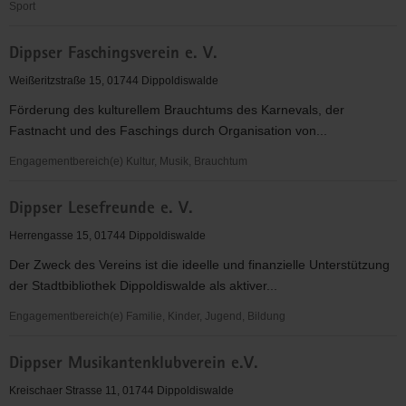
Sport
Diakonie
Dippser Faschingsverein e. V.
Dippoldiswalde
e.V.
Weißeritzstraße 15, 01744 Dippoldiswalde
Förderung des kulturellem Brauchtums des Karnevals, der
Fastnacht und des Faschings durch Organisation von...
Engagementbereich(e) Kultur, Musik, Brauchtum
Dippser
Dippser Lesefreunde e. V.
Faschingsverein
e.
Herrengasse 15, 01744 Dippoldiswalde
V.
Der Zweck des Vereins ist die ideelle und finanzielle Unterstützung
der Stadtbibliothek Dippoldiswalde als aktiver...
Engagementbereich(e) Familie, Kinder, Jugend, Bildung
Dippser
Dippser Musikantenklubverein e.V.
Lesefreunde
e.
Kreischaer Strasse 11, 01744 Dippoldiswalde