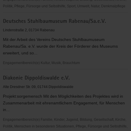
Politik, Pflege, Fürsorge und Selbsthilfe, Sport, Umwelt, Natur, Denkmalpflege
Deutsches
Deutsches Stuhlbaumuseum Rabenau/Sa.e.V.
Rotes
Kreuz
Lindenstraße 2, 01734 Rabenau
(DRK)-
Mit der Arbeit des Vereins Deutsches Stuhlbaumuseum
Betreuungszentrum
Rabenau/Sa. e.V. wurde der Kreis der Förderer des Museums
Osterzgebirge
erweitert, und so...
gGmbH
Engagementbereich(e) Kultur, Musik, Brauchtum
Deutsches
Diakonie Dippoldiswalde e.V.
Stuhlbaumuseum
Rabenau/Sa.e.V.
Alte Dresdner Str. 09, 01744 Dippoldiswalde
Projekt:sorgemensch Mit den Möglichkeiten des Projektes wird in
Zusammenarbeit mit ehrenamtlichem Engagement, für Menschen
in...
Engagementbereich(e) Familie, Kinder, Jugend, Bildung, Gesellschaft, Kirche,
Politik, Menschen in besonderen Situationen, Pflege, Fürsorge und Selbsthilfe,