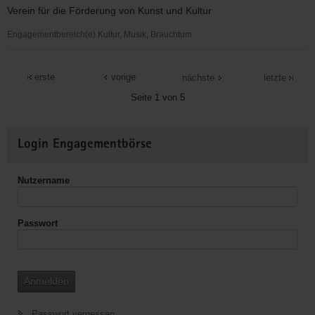
V.
Verein für die Förderung von Kunst und Kultur
Engagementbereich(e) Kultur, Musik, Brauchtum
Dippser
Musikantenklubverein
erste
vorige
nächste
letzte
e.V.
Seite 1 von 5
Weitere
Login Engagementbörse
Informationen
Nutzername
Passwort
Anmelden
Passwort vergessen