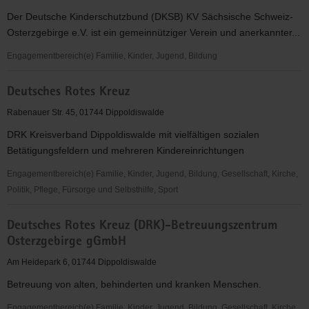
Seifersdorf
Der Deutsche Kinderschutzbund (DKSB) KV Sächsische Schweiz-
"Haus
Osterzgebirge e.V. ist ein gemeinnütziger Verein und anerkannter...
Waldblick"
Engagementbereich(e) Familie, Kinder, Jugend, Bildung
Deutscher
Deutsches Rotes Kreuz
Kinderschutzbund
KV
Rabenauer Str. 45, 01744 Dippoldiswalde
Sächsische
DRK Kreisverband Dippoldiswalde mit vielfältigen sozialen
Schweiz-
Betätigungsfeldern und mehreren Kindereinrichtungen
Osterzgebirge
e.V.
Engagementbereich(e) Familie, Kinder, Jugend, Bildung, Gesellschaft, Kirche,
Politik, Pflege, Fürsorge und Selbsthilfe, Sport
Deutsches
Deutsches Rotes Kreuz (DRK)-Betreuungszentrum
Rotes
Osterzgebirge gGmbH
Kreuz
Am Heidepark 6, 01744 Dippoldiswalde
Betreuung von alten, behinderten und kranken Menschen.
Engagementbereich(e) Familie, Kinder, Jugend, Bildung, Gesellschaft, Kirche,