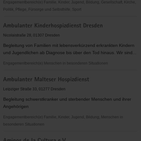
Engagementbereich(e) Familie, Kinder, Jugend, Bildung, Gesellschaft, Kirche,
Politik, Pflege, Fürsorge und Selbsthilfe, Sport
Ambulanter
Ambulanter Kinderhospizdienst Dresden
Hospiz-
und
Nicolaistraße 28, 01307 Dresden
Palliativberatungsdienst
Begleitung von Familien mit lebensverkürzend erkrankten Kindern
der
und Jugendlichen ab Diagnose bis über den Tod hinaus. Wir sind...
Ev.-
Luth.
Engagementbereich(e) Menschen in besonderen Situationen
Diakonissenanstalt
Ambulanter
Dresden
Ambulanter Malteser Hospizdienst
Kinderhospizdienst
e.V.
Dresden
Leipziger Straße 33, 01277 Dresden
Begleitung schwerstkranker und sterbender Menschen und ihrer
Angehörigen
Engagementbereich(e) Familie, Kinder, Jugend, Bildung, Menschen in
besonderen Situationen
Ambulanter