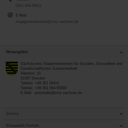
0351 564-58611
E-Mail
engagementboerse@sms.sachsen.de
Service
Herausgeber
Sächsisches Staatsministerium für Soziales, Gesundheit und
Gesellschaftlichen Zusammenhalt
Albertstr. 10
01097
Dresden
Telefon:
+49 351 564-0
Telefax:
+49 351 564-55060
E-Mail:
poststelle@sms.sachsen.de
Service
Verwandte Portale