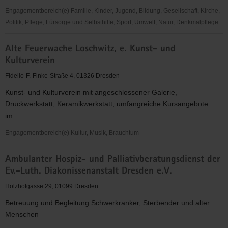
und
Engagementbereich(e) Familie, Kinder, Jugend, Bildung, Gesellschaft, Kirche,
Frauenrechte
Politik, Pflege, Fürsorge und Selbsthilfe, Sport, Umwelt, Natur, Denkmalpflege
Akrobatenclub
Alte Feuerwache Loschwitz, e. Kunst- und
Ottendorf-
Kulturverein
Okrilla
e.V.
Fidelio-F.-Finke-Straße 4, 01326 Dresden
Kunst- und Kulturverein mit angeschlossener Galerie,
Druckwerkstatt, Keramikwerkstatt, umfangreiche Kursangebote
im...
Engagementbereich(e) Kultur, Musik, Brauchtum
Alte
Ambulanter Hospiz- und Palliativberatungsdienst der
Feuerwache
Ev.-Luth. Diakonissenanstalt Dresden e.V.
Loschwitz,
e.
Holzhofgasse 29, 01099 Dresden
Kunst-
Betreuung und Begleitung Schwerkranker, Sterbender und alter
und
Menschen
Kulturverein