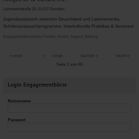
Amigos de la Cultura e.V.
Malteser
Hospizdienst
Lohrmannstraße 20, 01237 Dresden
Jugendaustausch zwischen Deuschland und Lateinamerika,
Schüleraustauschprogramme, Interkulturelle Praktikas & Seminare
Engagementbereich(e) Familie, Kinder, Jugend, Bildung
Amigos
de
erste
vorige
nächste
letzte
la
Seite 2 von 65
Cultura
e.V.
Weitere
Login Engagementbörse
Informationen
Nutzername
Passwort