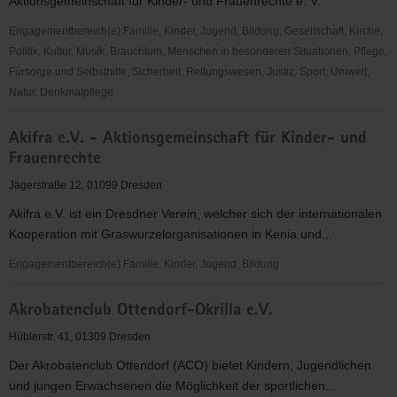
Aktionsgemeinschaft für Kinder- und Frauenrechte e. V.
Engagementbereich(e) Familie, Kinder, Jugend, Bildung, Gesellschaft, Kirche,
Politik, Kultur, Musik, Brauchtum, Menschen in besonderen Situationen, Pflege,
Fürsorge und Selbsthilfe, Sicherheit, Rettungswesen, Justiz, Sport, Umwelt,
Natur, Denkmalpflege
Akifra
Akifra e.V. - Aktionsgemeinschaft für Kinder- und
e.
Frauenrechte
V.
Jägerstraße 12, 01099 Dresden
Akifra e.V. ist ein Dresdner Verein, welcher sich der internationalen
Kooperation mit Graswurzelorganisationen in Kenia und...
Engagementbereich(e) Familie, Kinder, Jugend, Bildung
Akifra
Akrobatenclub Ottendorf-Okrilla e.V.
e.V.
-
Hüblerstr. 41, 01309 Dresden
Aktionsgemeinschaft
Der Akrobatenclub Ottendorf (ACO) bietet Kindern, Jugendlichen
für
und jungen Erwachsenen die Möglichkeit der sportlichen...
Kinder-