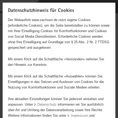
P
Portalübergreifende
o
H
Navigation
Datenschutzhinweis für Cookies
r
a
S
Bürgerschaftliches Engagement
Der Webauftritt www.sachsen.de nutzt eigene Cookies
t
u
e
(erforderliche Cookies), um die Seite bereitstellen zu können sowie
a
p
r
mit Ihrer Einwilligung Cookies für Komfortfunktionen und Cookies
l
t
v
Hauptinhalt
Engagementbörse
von Social Media Dienstleistern. Erforderliche Cookies werden
ü
i
i
ohne Ihre Einwilligung auf Grundlage von § 25 Abs. 2 Nr. 2 TTDSG
b
n
c
gespeichert und ausgelesen.
e
h
e
Ergebnisse auf Karte anzeigen
r
a
Mit einem Klick auf die Schaltfläche »Verstanden« nehmen Sie
g
l
den Hinweis zur Kenntnis.
r
t
Alles
Initiativen
Projekte
e
Mit einem Klick auf die Schaltfläche »Auswählen« können Sie
Nach Alphabet
Nach Postleitzahl
i
Einwilligungen in das Setzen und Auslesen von Cookies für die
Nutzung von Komfortfunktionen und Soziale Medien erteilen.
f
e
Ihre aktuellen Einstellungen können Sie jederzeit einsehen und
650 Suchergebnisse
n
anpassen. Unter
Datenschutz
informieren wir Sie ausführlich
d
über Art und Umfang der Datenverarbeitung sowie Ihre Rechte.
Afropa e. V.
e
Weitere Informationen finden Sie unter
Impressum
und
N