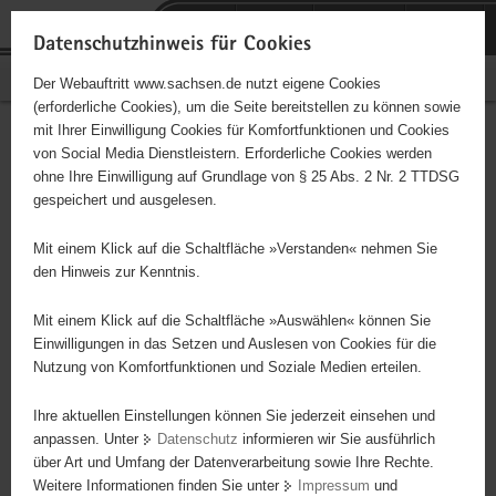
P
Portalübergreifende
o
H
Navigation
Datenschutzhinweis für Cookies
r
a
S
Bürgerschaftliches Engagement
Der Webauftritt www.sachsen.de nutzt eigene Cookies
t
u
e
(erforderliche Cookies), um die Seite bereitstellen zu können sowie
a
p
r
mit Ihrer Einwilligung Cookies für Komfortfunktionen und Cookies
l
t
v
Hauptinhalt
Engagementbörse
von Social Media Dienstleistern. Erforderliche Cookies werden
ü
i
i
ohne Ihre Einwilligung auf Grundlage von § 25 Abs. 2 Nr. 2 TTDSG
b
n
c
gespeichert und ausgelesen.
e
h
e
Ergebnisse auf Karte anzeigen
r
a
Mit einem Klick auf die Schaltfläche »Verstanden« nehmen Sie
g
l
den Hinweis zur Kenntnis.
r
t
Alles
Initiativen
Projekte
e
Mit einem Klick auf die Schaltfläche »Auswählen« können Sie
Nach Alphabet
Nach Postleitzahl
i
Einwilligungen in das Setzen und Auslesen von Cookies für die
Nutzung von Komfortfunktionen und Soziale Medien erteilen.
f
e
Ihre aktuellen Einstellungen können Sie jederzeit einsehen und
94 Suchergebnisse
n
anpassen. Unter
Datenschutz
informieren wir Sie ausführlich
d
über Art und Umfang der Datenverarbeitung sowie Ihre Rechte.
Lauterer SV Viktoria 1913 e. V.
e
Weitere Informationen finden Sie unter
Impressum
und
N