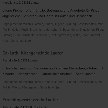
Kirche
Kapellenstr. 5, 08312 Lauter
Bezirk
offene Kirche - offen für alle: Betreuung und Angebote für Kinder,
Lauter
Jugendliche, Senioren und Chöre in Lauter und Bernsbach
Engagementbereich(e) Familie, Kinder, Jugend, Bildung, Gesellschaft, Kirche,
Politik, Kultur, Musik, Brauchtum, Menschen in besonderen Situationen, Pflege,
Fürsorge und Selbsthilfe, Sicherheit, Rettungswesen, Justiz, Sport, Umwelt,
Natur, Denkmalpflege
Evangelisch
Ev.-Luth. Kirchgemeinde Lauter
methodistische
Kirche
Pfarrstraße 2, 08312 Lauter
Lauter
- Besuchsdienst von Senioren und kranken Menschen, - Arbeit mit
Kindern, - Hospizarbeit, - Öffentlichkeitsarbeit, - Schaukasten
Engagementbereich(e) Familie, Kinder, Jugend, Bildung, Gesellschaft, Kirche,
Politik, Pflege, Fürsorge und Selbsthilfe, Sport
Ev.-
Erzgebirgszweigverein Lauter
Luth.
Kirchgemeinde
August-Bebel-Str.33, 08312 Lauter