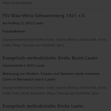
Natur, Denkmalpflege
Ev.-
FSV Blau-Weiss Schwarzenberg 1921 e.V.
meth.
Kirche
Am Postberg 12, 08312 Lauter
Bezirk
Fussballverein
Lauter
Engagementbereich(e) Familie, Kinder, Jugend, Bildung, Gesellschaft, Kirche,
Politik, Pflege, Fürsorge und Selbsthilfe, Sport
FSV
Evangelisch-methodistische Kirche Bezirk Lauter
Blau-
Weiss
Kapellenstraße 5, 08312 Lauter
Schwarzenberg
Betreuung von Kindern, Frauen und Senioren sowie mehrerer
1921
Chöre in Bernsbach und in Lauter
e.V.
Engagementbereich(e) Familie, Kinder, Jugend, Bildung, Gesellschaft, Kirche,
Politik, Kultur, Musik, Brauchtum, Pflege, Fürsorge und Selbsthilfe, Sport
Evangelisch-
Evangelisch methodistische Kirche Lauter
methodistische