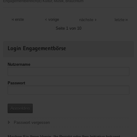
Engagementbereich(e) Kultur, Musik, Brauchtum
Stadtverwaltung
Lauter
erste
vorige
nächste
letzte
Seite 1 von 10
Weitere
Login Engagementbörse
Informationen
Nutzername
Passwort
Anmelden
Passwort vergessen
Machen Sie Ihren Verein, Ihr Projekt oder Ihre Initiative bekannt.