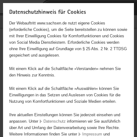
P
Portalübergreifende
o
H
Navigation
Datenschutzhinweis für Cookies
r
a
S
Bürgerschaftliches Engagement
Der Webauftritt www.sachsen.de nutzt eigene Cookies
t
u
e
(erforderliche Cookies), um die Seite bereitstellen zu können sowie
a
p
r
mit Ihrer Einwilligung Cookies für Komfortfunktionen und Cookies
l
t
v
Hauptinhalt
Engagementbörse
von Social Media Dienstleistern. Erforderliche Cookies werden
ü
i
i
ohne Ihre Einwilligung auf Grundlage von § 25 Abs. 2 Nr. 2 TTDSG
b
n
c
gespeichert und ausgelesen.
e
h
e
Ergebnisse auf Karte anzeigen
r
a
Mit einem Klick auf die Schaltfläche »Verstanden« nehmen Sie
g
l
den Hinweis zur Kenntnis.
r
t
Alles
Initiativen
Projekte
e
Mit einem Klick auf die Schaltfläche »Auswählen« können Sie
Nach Alphabet
Nach Postleitzahl
i
Einwilligungen in das Setzen und Auslesen von Cookies für die
Nutzung von Komfortfunktionen und Soziale Medien erteilen.
f
e
Ihre aktuellen Einstellungen können Sie jederzeit einsehen und
92 Suchergebnisse
n
anpassen. Unter
Datenschutz
informieren wir Sie ausführlich
d
über Art und Umfang der Datenverarbeitung sowie Ihre Rechte.
Ev.-Luth. Kirchgemeinde Lauter
e
Weitere Informationen finden Sie unter
Impressum
und
N