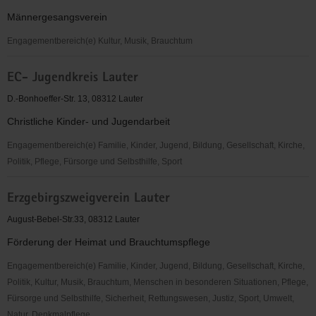
Bezirk
Männergesangsverein
Lauter
Engagementbereich(e) Kultur, Musik, Brauchtum
Männergesangsverein
EC- Jugendkreis Lauter
Arion
1864
D.-Bonhoeffer-Str. 13, 08312 Lauter
e.V.
Christliche Kinder- und Jugendarbeit
Lauter
Engagementbereich(e) Familie, Kinder, Jugend, Bildung, Gesellschaft, Kirche,
Politik, Pflege, Fürsorge und Selbsthilfe, Sport
EC-
Erzgebirgszweigverein Lauter
Jugendkreis
Lauter
August-Bebel-Str.33, 08312 Lauter
Förderung der Heimat und Brauchtumspflege
Engagementbereich(e) Familie, Kinder, Jugend, Bildung, Gesellschaft, Kirche,
Politik, Kultur, Musik, Brauchtum, Menschen in besonderen Situationen, Pflege,
Fürsorge und Selbsthilfe, Sicherheit, Rettungswesen, Justiz, Sport, Umwelt,
Natur, Denkmalpflege