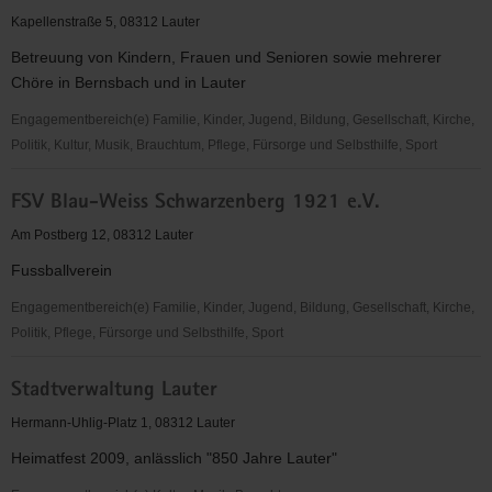
Kirche
Kapellenstraße 5, 08312 Lauter
Lauter
Betreuung von Kindern, Frauen und Senioren sowie mehrerer
Chöre in Bernsbach und in Lauter
Engagementbereich(e) Familie, Kinder, Jugend, Bildung, Gesellschaft, Kirche,
Politik, Kultur, Musik, Brauchtum, Pflege, Fürsorge und Selbsthilfe, Sport
Evangelisch-
FSV Blau-Weiss Schwarzenberg 1921 e.V.
methodistische
Kirche
Am Postberg 12, 08312 Lauter
Bezirk
Fussballverein
Lauter
Engagementbereich(e) Familie, Kinder, Jugend, Bildung, Gesellschaft, Kirche,
Politik, Pflege, Fürsorge und Selbsthilfe, Sport
FSV
Stadtverwaltung Lauter
Blau-
Weiss
Hermann-Uhlig-Platz 1, 08312 Lauter
Schwarzenberg
Heimatfest 2009, anlässlich "850 Jahre Lauter"
1921