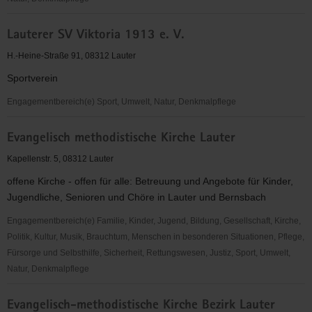
Erzgebirgszweigverein
Lauterer SV Viktoria 1913 e. V.
Lauter
H.-Heine-Straße 91, 08312 Lauter
Sportverein
Engagementbereich(e) Sport, Umwelt, Natur, Denkmalpflege
Lauterer
Evangelisch methodistische Kirche Lauter
SV
Viktoria
Kapellenstr. 5, 08312 Lauter
1913
offene Kirche - offen für alle: Betreuung und Angebote für Kinder,
e.
Jugendliche, Senioren und Chöre in Lauter und Bernsbach
V.
Engagementbereich(e) Familie, Kinder, Jugend, Bildung, Gesellschaft, Kirche,
Politik, Kultur, Musik, Brauchtum, Menschen in besonderen Situationen, Pflege,
Fürsorge und Selbsthilfe, Sicherheit, Rettungswesen, Justiz, Sport, Umwelt,
Natur, Denkmalpflege
Evangelisch
Evangelisch-methodistische Kirche Bezirk Lauter
methodistische