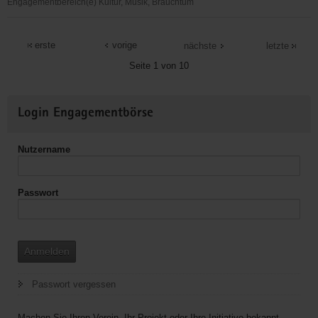
e.V.
Engagementbereich(e) Kultur, Musik, Brauchtum
Stadtverwaltung
Lauter
erste
vorige
nächste
letzte
Seite 1 von 10
Weitere
Login Engagementbörse
Informationen
Nutzername
Passwort
Anmelden
Passwort vergessen
Machen Sie Ihren Verein, Ihr Projekt oder Ihre Initiative bekannt.