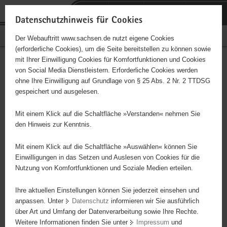
P
Portalübergreifende
o
H
Navigation
Datenschutzhinweis für Cookies
r
a
S
Bürgerschaftliches Engagement
Der Webauftritt www.sachsen.de nutzt eigene Cookies
t
u
e
(erforderliche Cookies), um die Seite bereitstellen zu können sowie
a
p
r
mit Ihrer Einwilligung Cookies für Komfortfunktionen und Cookies
l
t
v
Hauptinhalt
Engagementbörse
von Social Media Dienstleistern. Erforderliche Cookies werden
ü
i
i
ohne Ihre Einwilligung auf Grundlage von § 25 Abs. 2 Nr. 2 TTDSG
b
n
c
gespeichert und ausgelesen.
e
h
e
Ergebnisse auf Karte anzeigen
r
a
Mit einem Klick auf die Schaltfläche »Verstanden« nehmen Sie
g
l
den Hinweis zur Kenntnis.
r
t
Alles
Initiativen
Projekte
e
Mit einem Klick auf die Schaltfläche »Auswählen« können Sie
Nach Alphabet
Nach Postleitzahl
i
Einwilligungen in das Setzen und Auslesen von Cookies für die
Nutzung von Komfortfunktionen und Soziale Medien erteilen.
f
e
Ihre aktuellen Einstellungen können Sie jederzeit einsehen und
69 Suchergebnisse
n
anpassen. Unter
Datenschutz
informieren wir Sie ausführlich
d
über Art und Umfang der Datenverarbeitung sowie Ihre Rechte.
Ökumenischer Ambulanter Hospizdienst
e
Weitere Informationen finden Sie unter
Impressum
und
N