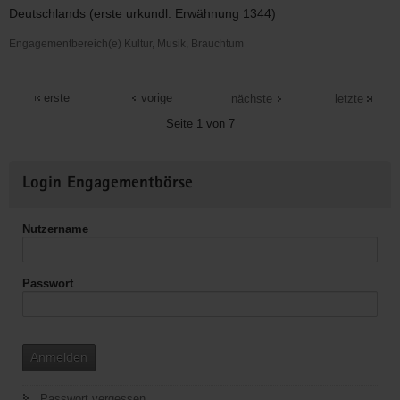
Deutschlands (erste urkundl. Erwähnung 1344)
Engagementbereich(e) Kultur, Musik, Brauchtum
Torgauer
Geharnischtenverein
erste
vorige
nächste
letzte
e.V.
Seite 1 von 7
Weitere
Login Engagementbörse
Informationen
Nutzername
Passwort
Anmelden
Passwort vergessen