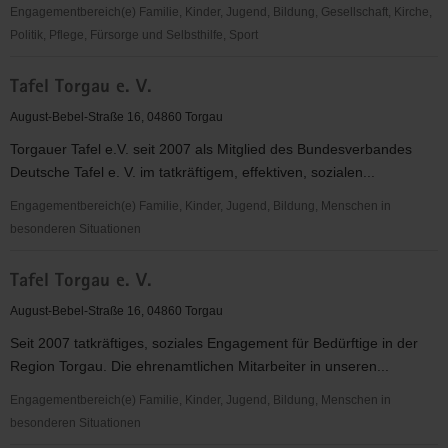
Engagementbereich(e) Familie, Kinder, Jugend, Bildung, Gesellschaft, Kirche,
Politik, Pflege, Fürsorge und Selbsthilfe, Sport
Deutsches
Tafel Torgau e. V.
Rotes
Kreuz
August-Bebel-Straße 16, 04860 Torgau
(DRK)
Torgauer Tafel e.V. seit 2007 als Mitglied des Bundesverbandes
KV
Deutsche Tafel e. V. im tatkräftigem, effektiven, sozialen...
Torgau-
Oschatz
Engagementbereich(e) Familie, Kinder, Jugend, Bildung, Menschen in
e.V.
besonderen Situationen
Tafel
Tafel Torgau e. V.
Torgau
e.
August-Bebel-Straße 16, 04860 Torgau
V.
Seit 2007 tatkräftiges, soziales Engagement für Bedürftige in der
Region Torgau. Die ehrenamtlichen Mitarbeiter in unseren...
Engagementbereich(e) Familie, Kinder, Jugend, Bildung, Menschen in
besonderen Situationen