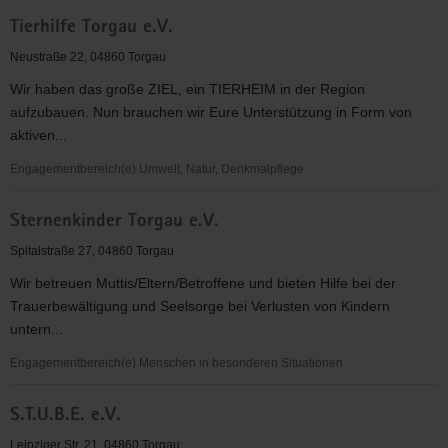
Tafel
Tierhilfe Torgau e.V.
Torgau
e.
Neustraße 22, 04860 Torgau
V.
Wir haben das große ZIEL, ein TIERHEIM in der Region
aufzubauen. Nun brauchen wir Eure Unterstützung in Form von
aktiven...
Engagementbereich(e) Umwelt, Natur, Denkmalpflege
Tierhilfe
Sternenkinder Torgau e.V.
Torgau
e.V.
Spitalstraße 27, 04860 Torgau
Wir betreuen Muttis/Eltern/Betroffene und bieten Hilfe bei der
Trauerbewältigung und Seelsorge bei Verlusten von Kindern
untern...
Engagementbereich(e) Menschen in besonderen Situationen
Sternenkinder
S.T.U.B.E. e.V.
Torgau
e.V.
Leipziger Str. 21, 04860 Torgau