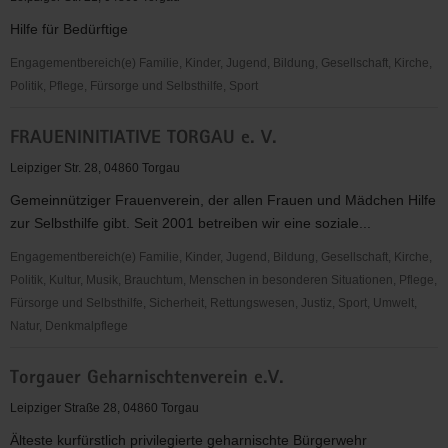
Hilfe für Bedürftige
Engagementbereich(e) Familie, Kinder, Jugend, Bildung, Gesellschaft, Kirche,
Politik, Pflege, Fürsorge und Selbsthilfe, Sport
S.T.U.B.E.
FRAUENINITIATIVE TORGAU e. V.
e.V.
Leipziger Str. 28, 04860 Torgau
Gemeinnütziger Frauenverein, der allen Frauen und Mädchen Hilfe
zur Selbsthilfe gibt. Seit 2001 betreiben wir eine soziale...
Engagementbereich(e) Familie, Kinder, Jugend, Bildung, Gesellschaft, Kirche,
Politik, Kultur, Musik, Brauchtum, Menschen in besonderen Situationen, Pflege,
Fürsorge und Selbsthilfe, Sicherheit, Rettungswesen, Justiz, Sport, Umwelt,
Natur, Denkmalpflege
FRAUENINITIATIVE
Torgauer Geharnischtenverein e.V.
TORGAU
e.
Leipziger Straße 28, 04860 Torgau
V.
Älteste kurfürstlich privilegierte geharnischte Bürgerwehr