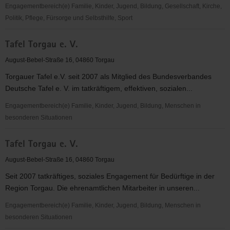
Engagementbereich(e) Familie, Kinder, Jugend, Bildung, Gesellschaft, Kirche,
Politik, Pflege, Fürsorge und Selbsthilfe, Sport
Deutsches
Tafel Torgau e. V.
Rotes
Kreuz
August-Bebel-Straße 16, 04860 Torgau
(DRK)
Torgauer Tafel e.V. seit 2007 als Mitglied des Bundesverbandes
KV
Deutsche Tafel e. V. im tatkräftigem, effektiven, sozialen...
Torgau-
Oschatz
Engagementbereich(e) Familie, Kinder, Jugend, Bildung, Menschen in
e.V.
besonderen Situationen
Tafel
Tafel Torgau e. V.
Torgau
e.
August-Bebel-Straße 16, 04860 Torgau
V.
Seit 2007 tatkräftiges, soziales Engagement für Bedürftige in der
Region Torgau. Die ehrenamtlichen Mitarbeiter in unseren...
Engagementbereich(e) Familie, Kinder, Jugend, Bildung, Menschen in
besonderen Situationen