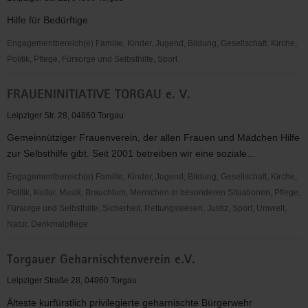
Hilfe für Bedürftige
Engagementbereich(e) Familie, Kinder, Jugend, Bildung, Gesellschaft, Kirche,
Politik, Pflege, Fürsorge und Selbsthilfe, Sport
S.T.U.B.E.
FRAUENINITIATIVE TORGAU e. V.
e.V.
Leipziger Str. 28, 04860 Torgau
Gemeinnütziger Frauenverein, der allen Frauen und Mädchen Hilfe
zur Selbsthilfe gibt. Seit 2001 betreiben wir eine soziale...
Engagementbereich(e) Familie, Kinder, Jugend, Bildung, Gesellschaft, Kirche,
Politik, Kultur, Musik, Brauchtum, Menschen in besonderen Situationen, Pflege,
Fürsorge und Selbsthilfe, Sicherheit, Rettungswesen, Justiz, Sport, Umwelt,
Natur, Denkmalpflege
FRAUENINITIATIVE
Torgauer Geharnischtenverein e.V.
TORGAU
e.
Leipziger Straße 28, 04860 Torgau
V.
Älteste kurfürstlich privilegierte geharnischte Bürgerwehr