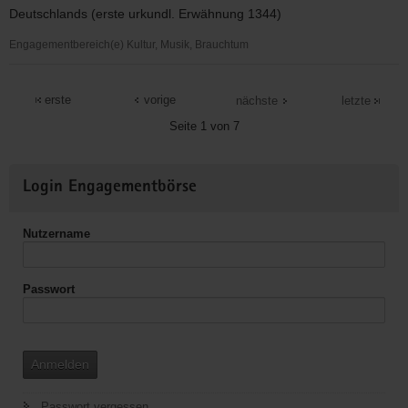
Deutschlands (erste urkundl. Erwähnung 1344)
Engagementbereich(e) Kultur, Musik, Brauchtum
Torgauer
Geharnischtenverein
erste
vorige
nächste
letzte
e.V.
Seite 1 von 7
Weitere
Login Engagementbörse
Informationen
Nutzername
Passwort
Anmelden
Passwort vergessen