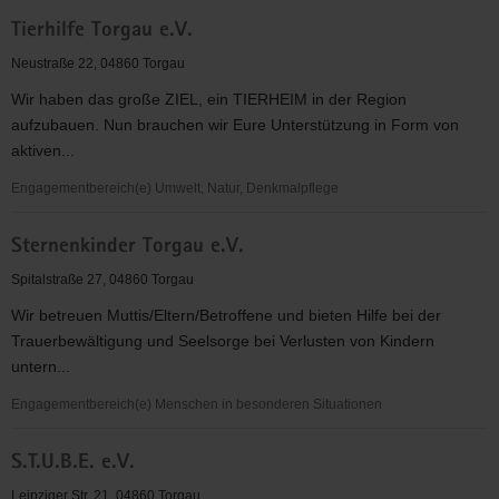
Tafel
Tierhilfe Torgau e.V.
Torgau
e.
Neustraße 22, 04860 Torgau
V.
Wir haben das große ZIEL, ein TIERHEIM in der Region
aufzubauen. Nun brauchen wir Eure Unterstützung in Form von
aktiven...
Engagementbereich(e) Umwelt, Natur, Denkmalpflege
Tierhilfe
Sternenkinder Torgau e.V.
Torgau
e.V.
Spitalstraße 27, 04860 Torgau
Wir betreuen Muttis/Eltern/Betroffene und bieten Hilfe bei der
Trauerbewältigung und Seelsorge bei Verlusten von Kindern
untern...
Engagementbereich(e) Menschen in besonderen Situationen
Sternenkinder
S.T.U.B.E. e.V.
Torgau
e.V.
Leipziger Str. 21, 04860 Torgau