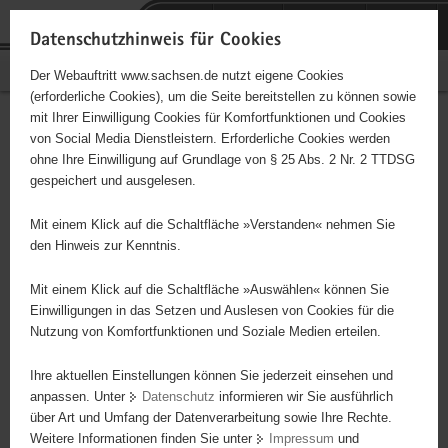
P
Portalübergreifende
o
H
Navigation
Datenschutzhinweis für Cookies
r
a
S
Bürgerschaftliches Engagement
Der Webauftritt www.sachsen.de nutzt eigene Cookies
t
u
e
(erforderliche Cookies), um die Seite bereitstellen zu können sowie
a
p
r
mit Ihrer Einwilligung Cookies für Komfortfunktionen und Cookies
l
t
v
Hauptinhalt
Engagementbörse
von Social Media Dienstleistern. Erforderliche Cookies werden
ü
i
i
ohne Ihre Einwilligung auf Grundlage von § 25 Abs. 2 Nr. 2 TTDSG
b
n
c
gespeichert und ausgelesen.
e
h
e
Ergebnisse auf Karte anzeigen
r
a
Mit einem Klick auf die Schaltfläche »Verstanden« nehmen Sie
g
l
den Hinweis zur Kenntnis.
r
t
Alles
Initiativen
Projekte
e
Mit einem Klick auf die Schaltfläche »Auswählen« können Sie
Nach Alphabet
Nach Postleitzahl
i
Einwilligungen in das Setzen und Auslesen von Cookies für die
Nutzung von Komfortfunktionen und Soziale Medien erteilen.
f
e
Ihre aktuellen Einstellungen können Sie jederzeit einsehen und
69 Suchergebnisse
n
anpassen. Unter
Datenschutz
informieren wir Sie ausführlich
d
über Art und Umfang der Datenverarbeitung sowie Ihre Rechte.
Ökumenischer Ambulanter Hospizdienst
e
Weitere Informationen finden Sie unter
Impressum
und
N