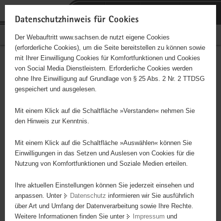
P
Portalübergreifende
o
H
Navigation
Datenschutzhinweis für Cookies
r
a
S
Bürgerschaftliches Engagement
Der Webauftritt www.sachsen.de nutzt eigene Cookies
t
u
e
(erforderliche Cookies), um die Seite bereitstellen zu können sowie
a
p
r
mit Ihrer Einwilligung Cookies für Komfortfunktionen und Cookies
l
t
v
Hauptinhalt
Engagementbörse
von Social Media Dienstleistern. Erforderliche Cookies werden
ü
i
i
ohne Ihre Einwilligung auf Grundlage von § 25 Abs. 2 Nr. 2 TTDSG
b
n
c
gespeichert und ausgelesen.
e
h
e
Ergebnisse auf Karte anzeigen
r
a
Mit einem Klick auf die Schaltfläche »Verstanden« nehmen Sie
g
l
den Hinweis zur Kenntnis.
r
t
Alles
Initiativen
Projekte
e
Mit einem Klick auf die Schaltfläche »Auswählen« können Sie
Nach Alphabet
Nach Postleitzahl
i
Einwilligungen in das Setzen und Auslesen von Cookies für die
Nutzung von Komfortfunktionen und Soziale Medien erteilen.
f
e
Ihre aktuellen Einstellungen können Sie jederzeit einsehen und
0 Suchergebnisse
n
anpassen. Unter
Datenschutz
informieren wir Sie ausführlich
d
über Art und Umfang der Datenverarbeitung sowie Ihre Rechte.
e
erste
vorige
nächste
letzte
Weitere Informationen finden Sie unter
Impressum
und
N