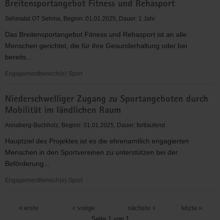
Jahren
Breitensportangebot Fitness und Rehasport
im
im
Bereich
Sehmatal OT Sehma, Beginn: 01.01.2025, Dauer: 1 Jahr
sozial-
Altlandkreis
diakonischen
Das Breitensportangebot Fitness und Rehasport ist an alle
Annaberg
Kontext
Menschen gerichtet, die für ihre Gesunderhaltung oder bei
bereits...
Engagementbereich(e) Sport
Breitensportangebot
Niederschwelliger Zugang zu Sportangeboten durch
Fitness
Mobilität im ländlichen Raum
und
Rehasport
Annaberg-Buchholz, Beginn: 01.01.2025, Dauer: fortlaufend
Hauptziel des Projektes ist es die ehrenamtlich engagierten
Menschen in den Sportvereinen zu unterstützen bei der
Beförderung...
Engagementbereich(e) Sport
Niederschwelliger
Zugang
erste
vorige
nächste
letzte
zu
Seite 1 von 1