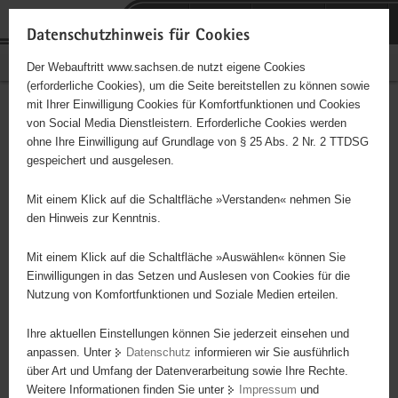
P
Portalübergreifende
o
H
Navigation
Datenschutzhinweis für Cookies
r
a
S
Bürgerschaftliches Engagement
Der Webauftritt www.sachsen.de nutzt eigene Cookies
t
u
e
(erforderliche Cookies), um die Seite bereitstellen zu können sowie
a
p
r
mit Ihrer Einwilligung Cookies für Komfortfunktionen und Cookies
l
t
v
Hauptinhalt
Engagementbörse
von Social Media Dienstleistern. Erforderliche Cookies werden
ü
i
i
ohne Ihre Einwilligung auf Grundlage von § 25 Abs. 2 Nr. 2 TTDSG
b
n
c
gespeichert und ausgelesen.
e
h
e
Ergebnisse auf Karte anzeigen
r
a
Mit einem Klick auf die Schaltfläche »Verstanden« nehmen Sie
g
l
den Hinweis zur Kenntnis.
r
t
Alles
Initiativen
Projekte
e
Mit einem Klick auf die Schaltfläche »Auswählen« können Sie
Nach Alphabet
Nach Postleitzahl
i
Einwilligungen in das Setzen und Auslesen von Cookies für die
Nutzung von Komfortfunktionen und Soziale Medien erteilen.
f
e
Ihre aktuellen Einstellungen können Sie jederzeit einsehen und
4 Suchergebnisse
n
anpassen. Unter
Datenschutz
informieren wir Sie ausführlich
d
über Art und Umfang der Datenverarbeitung sowie Ihre Rechte.
geschlechterspezifische offene Angebote für Jungen
e
Weitere Informationen finden Sie unter
Impressum
und
N