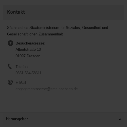
Kontakt
Sächsisches Staatsministerium für Soziales, Gesundheit und
Gesellschaftlichen Zusammenhalt
Besucheradresse:
Albertstraße 10
01097 Dresden
Telefon:
0351 564-58611
E-Mail
engagementboerse@sms.sachsen.de
Service
Herausgeber