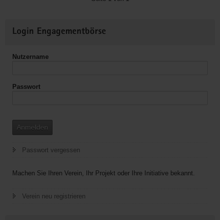
Sportangeboten
durch
Weitere
Login Engagementbörse
Mobilität
Informationen
im
ländlichen
Nutzername
Raum
Passwort
Anmelden
Passwort vergessen
Machen Sie Ihren Verein, Ihr Projekt oder Ihre Initiative bekannt.
Verein neu registrieren