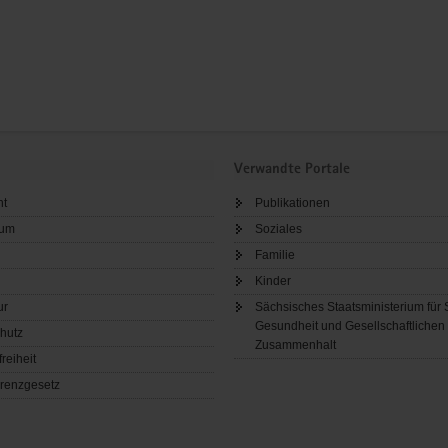
Verwandte Portale
ht
Publikationen
sum
Soziales
Familie
Kinder
ur
Sächsisches Staatsministerium für 
Gesundheit und Gesellschaftlichen
hutz
Zusammenhalt
freiheit
renzgesetz