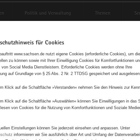
en
Politik und Verwaltung
Themen
Se
schutzhinweis für Cookies
Schriftgröße anpassen
Kontr
auftritt www.sachsen.de nutzt eigene Cookies (erforderliche Cookies), um die
tellen zu können sowie mit Ihrer Einwilligung Cookies für Komfortfunktionen u
t
agementbörse
 von Social Media Dienstleistern. Erforderliche Cookies werden ohne Ihre
igung auf Grundlage von § 25 Abs. 2 Nr. 2 TTDSG gespeichert und ausgelesen
isse auf Karte anzeigen
em Klick auf die Schaltfläche »Verstanden« nehmen Sie den Hinweis zur Kenn
em Klick auf die Schaltfläche »Auswählen« können Sie Einwilligungen in das 
Initiativen
Projekte
Nach Alphabet
Nach Post
lesen von Cookies für die Nutzung von Komfortfunktionen und Soziale Medie
tuellen Einstellungen können Sie jederzeit einsehen und anpassen. Unter
2 Suchergebnisse
nschutz
informieren wir Sie ausführlich über Art und Umfang der Datenverarbe