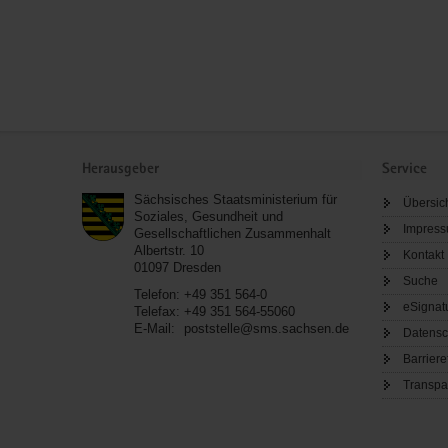
Service
Herausgeber
Service
Sächsisches Staatsministerium für
Übersic
Soziales, Gesundheit und
Impres
Gesellschaftlichen Zusammenhalt
Albertstr. 10
Kontakt
01097
Dresden
Suche
Telefon:
+49 351 564-0
eSignat
Telefax:
+49 351 564-55060
E-Mail:
poststelle@sms.sachsen.de
Datensc
Barriere
Transpa