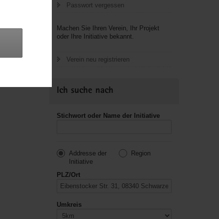
Passwort vergessen
letzte
Machen Sie Ihren Verein, Ihr Projekt
oder Ihre Initiative bekannt.
Verein neu registrieren
Ich suche nach
Stichwort oder Name der Initiative
Addresse der
Region
Initiative
PLZ/Ort
Umkreis