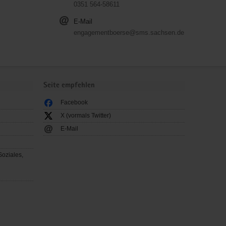
0351 564-58611
E-Mail
engagementboerse@sms.sachsen.de
Seite empfehlen
Facebook
X (vormals Twitter)
E-Mail
Soziales,