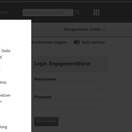
Suchbegriff
rvice
Suche starten
Übergeordnete Seiten
ast erhöhen
Animationen stoppen
Seite vorlesen
 Seite
nd
Weitere
Login Engagementbörse
Informationen
.
Nutzername
tnis.
Setzen
Passwort
leitzahl
n
Anmelden
itung