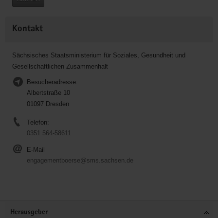
Kontakt
Sächsisches Staatsministerium für Soziales, Gesundheit und
Gesellschaftlichen Zusammenhalt
Besucheradresse:
Albertstraße 10
01097 Dresden
Telefon:
0351 564-58611
E-Mail
engagementboerse@sms.sachsen.de
Service
Herausgeber