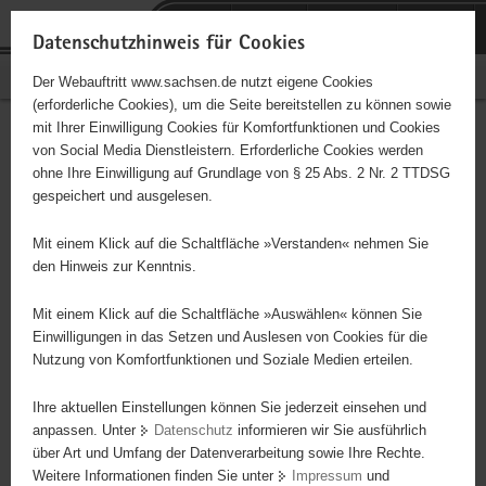
P
Portalübergreifende
o
H
Navigation
Datenschutzhinweis für Cookies
r
a
S
Bürgerschaftliches Engagement
Der Webauftritt www.sachsen.de nutzt eigene Cookies
t
u
e
(erforderliche Cookies), um die Seite bereitstellen zu können sowie
a
p
r
mit Ihrer Einwilligung Cookies für Komfortfunktionen und Cookies
l
t
v
Hauptinhalt
Engagementbörse
von Social Media Dienstleistern. Erforderliche Cookies werden
ü
i
i
ohne Ihre Einwilligung auf Grundlage von § 25 Abs. 2 Nr. 2 TTDSG
b
n
c
gespeichert und ausgelesen.
e
h
e
Ergebnisse auf Karte anzeigen
r
a
Mit einem Klick auf die Schaltfläche »Verstanden« nehmen Sie
g
l
den Hinweis zur Kenntnis.
r
t
Alles
Initiativen
Projekte
e
Mit einem Klick auf die Schaltfläche »Auswählen« können Sie
Nach Alphabet
Nach Postleitzahl
i
Einwilligungen in das Setzen und Auslesen von Cookies für die
Nutzung von Komfortfunktionen und Soziale Medien erteilen.
f
e
Ihre aktuellen Einstellungen können Sie jederzeit einsehen und
0 Suchergebnisse
n
anpassen. Unter
Datenschutz
informieren wir Sie ausführlich
d
über Art und Umfang der Datenverarbeitung sowie Ihre Rechte.
e
erste
vorige
nächste
letzte
Weitere Informationen finden Sie unter
Impressum
und
N