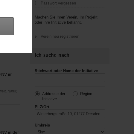
Passwort vergessen
Machen Sie Ihren Verein, Ihr Projekt
oder Ihre Initiative bekannt.
a entsteht
Verein neu registrieren
Ich suche nach
Stichwort oder Name der Initiative
ÖPNV im
elt, Natur,
Addresse der
Region
Initiative
PLZ/Ort
Umkreis
PNV in der