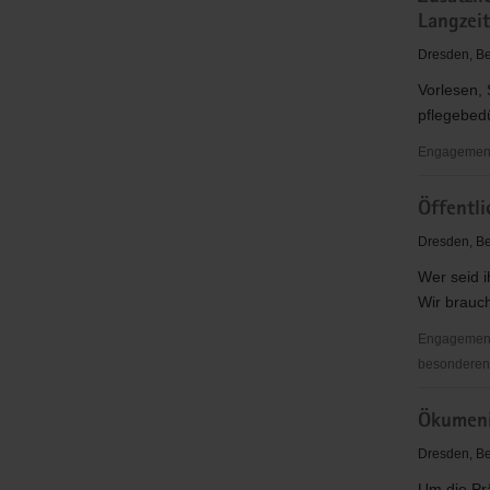
Langzei
ein
Sport
Dresden, Be
für
Vorlesen,
Jung
pflegebed
und
Alt
Engagementb
Zusätzlich
Öffentli
soziale
Betreuung
Dresden, Be
von
Wer seid 
Pflegebedü
Wir brauch
in
der
Engagementb
stationäre
besonderen 
Langzeitpf
Öffentlichk
Ökumeni
Dresden, Be
Um die Pr