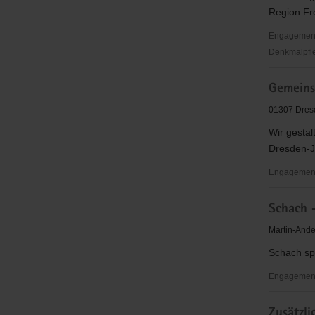
Region Fre
Engagementb
Denkmalpfl
Fahrgastv
Gemeins
Region
Freiberg/
01307 Dresd
Mittelsach
Wir gestal
Dresden-J
Engagementb
Gemeinsch
Schach 
Johannsta
Martin-Ande
Schach spi
Engagement
Schach
Zusätzli
-