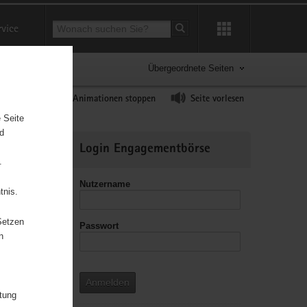
Suchbegriff
rvice
Suche starten
Übergeordnete Seiten
ast erhöhen
Animationen stoppen
Seite vorlesen
 Seite
nd
Weitere
Login Engagementbörse
Informationen
.
Nutzername
tnis.
Setzen
Passwort
leitzahl
n
Anmelden
itung