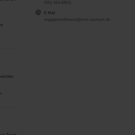
0351 564-58611
E-Mail
engagementboerse@sms.sachsen.de
en
sichter.
in
 das Team