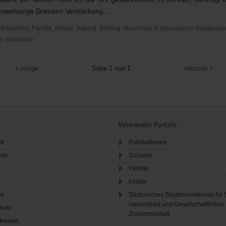
nseelsorge Dresden Verstärkung....
ereich(e) Familie, Kinder, Jugend, Bildung, Menschen in besonderen Situationen,
d Selbsthilfe
che
elsorge
vorige
Seite 1 von 1
nächste
Verwandte Portale
ht
Publikationen
sum
Soziales
Familie
Kinder
ur
Sächsisches Staatsministerium für 
Gesundheit und Gesellschaftlichen
hutz
Zusammenhalt
freiheit