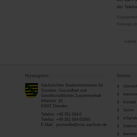
der Telefo
Engagementb
Fürsorge un
Ökumenis
TelefonSe
erste
Dresden
Service
Herausgeber
Service
Sächsisches Staatsministerium für
Übersic
Soziales, Gesundheit und
Impres
Gesellschaftlichen Zusammenhalt
Albertstr. 10
Kontakt
01097
Dresden
Suche
Telefon:
+49 351 564-0
eSignat
Telefax:
+49 351 564-55060
E-Mail:
poststelle@sms.sachsen.de
Datensc
Barriere