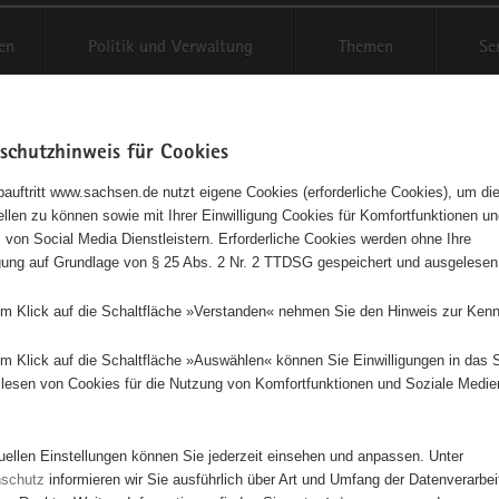
en
Politik und Verwaltung
Themen
Se
schutzhinweis für Cookies
Schriftgröße anpassen
Kontr
auftritt www.sachsen.de nutzt eigene Cookies (erforderliche Cookies), um die
tellen zu können sowie mit Ihrer Einwilligung Cookies für Komfortfunktionen u
t
agementbörse
 von Social Media Dienstleistern. Erforderliche Cookies werden ohne Ihre
igung auf Grundlage von § 25 Abs. 2 Nr. 2 TTDSG gespeichert und ausgelesen
isse auf Karte anzeigen
em Klick auf die Schaltfläche »Verstanden« nehmen Sie den Hinweis zur Kenn
em Klick auf die Schaltfläche »Auswählen« können Sie Einwilligungen in das 
Initiativen
Projekte
Nach Alphabet
Nach Post
lesen von Cookies für die Nutzung von Komfortfunktionen und Soziale Medie
tuellen Einstellungen können Sie jederzeit einsehen und anpassen. Unter
8 Suchergebnisse
nschutz
informieren wir Sie ausführlich über Art und Umfang der Datenverarbe