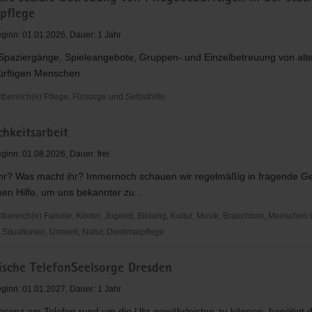
tpflege
ginn: 01.01.2026, Dauer: 1 Jahr
 Spaziergänge, Spieleangebote, Gruppen- und Einzelbetreuung von alt
ürftigen Menschen
ereich(e) Pflege, Fürsorge und Selbsthilfe
e
chkeitsarbeit
ginn: 01.08.2026, Dauer: frei
ihr? Was macht ihr? Immernoch schauen wir regelmäßig in fragende Ge
rftigen
en Hilfe, um uns bekannter zu...
ereich(e) Familie, Kinder, Jugend, Bildung, Kultur, Musik, Brauchtum, Menschen 
n
Situationen, Umwelt, Natur, Denkmalpflege
lege
eitsarbeit
sche TelefonSeelsorge Dresden
ginn: 01.01.2027, Dauer: 1 Jahr
äsenz am Telefon rund um die Uhr gewährleisten zu können, benötigt