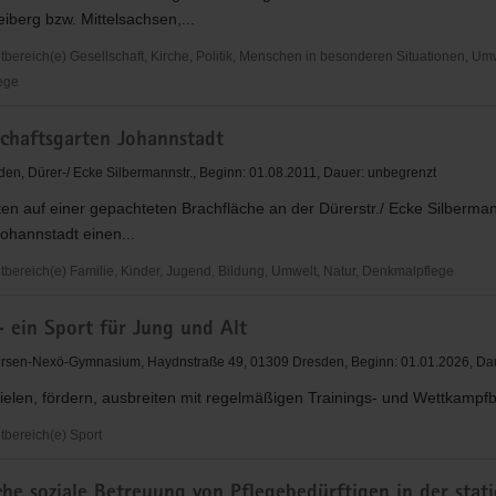
iberg bzw. Mittelsachsen,...
ereich(e) Gesellschaft, Kirche, Politik, Menschen in besonderen Situationen, Umw
ege
ertretung
chaftsgarten Johannstadt
en, Dürer-/ Ecke Silbermannstr., Beginn: 01.08.2011, Dauer: unbegrenzt
sen
ten auf einer gepachteten Brachfläche an der Dürerstr./ Ecke Silbermann
ohannstadt einen...
ereich(e) Familie, Kinder, Jugend, Bildung, Umwelt, Natur, Denkmalpflege
aftsgarten
- ein Sport für Jung und Alt
dt
rsen-Nexö-Gymnasium, Haydnstraße 49, 01309 Dresden, Beginn: 01.01.2026, Dau
elen, fördern, ausbreiten mit regelmäßigen Trainings- und Wettkampfb
bereich(e) Sport
che soziale Betreuung von Pflegebedürftigen in der stat