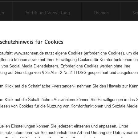
en
Politik und Verwaltung
Themen
Se
schutzhinweis für Cookies
Schriftgröße anpassen
Kontr
auftritt www.sachsen.de nutzt eigene Cookies (erforderliche Cookies), um die
tellen zu können sowie mit Ihrer Einwilligung Cookies für Komfortfunktionen u
t
agementbörse
 von Social Media Dienstleistern. Erforderliche Cookies werden ohne Ihre
igung auf Grundlage von § 25 Abs. 2 Nr. 2 TTDSG gespeichert und ausgelesen
isse auf Karte anzeigen
em Klick auf die Schaltfläche »Verstanden« nehmen Sie den Hinweis zur Kenn
em Klick auf die Schaltfläche »Auswählen« können Sie Einwilligungen in das 
Initiativen
Projekte
Nach Alphabet
Nach Post
lesen von Cookies für die Nutzung von Komfortfunktionen und Soziale Medie
tuellen Einstellungen können Sie jederzeit einsehen und anpassen. Unter
53 Suchergebnisse
nschutz
informieren wir Sie ausführlich über Art und Umfang der Datenverarbe