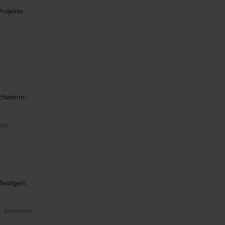
rojekte,
Schwimm-
ort
estigen,
 Sicherheit,