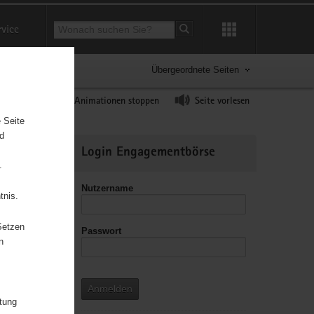
Suchbegriff
rvice
Suche starten
Übergeordnete Seiten
ast erhöhen
Animationen stoppen
Seite vorlesen
 Seite
nd
Weitere
Login Engagementbörse
Informationen
.
Nutzername
tnis.
Setzen
Passwort
leitzahl
n
Anmelden
itung