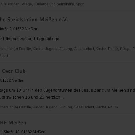
ituationen, Pflege, Fürsorge und Selbsthilfe, Sport
rband
che Sozialstation Meißen e.V.
traße 2, 01662 Meißen
r Pflegedienst und Tagespflege
reich(e) Familie, Kinder, Jugend, Bildung, Gesellschaft, Kirche, Politik, Pflege, 
 Sport
g Over Club
ion
, 01662 Meißen
itags um 19 Uhr in den Jugendräumen des Jesus Zentrum Meißen sind 
te zwischen 13 und 25 herzlich...
reich(e) Familie, Kinder, Jugend, Bildung, Gesellschaft, Kirche, Politik
CHE Meißen
l-Straße 18, 01662 Meißen