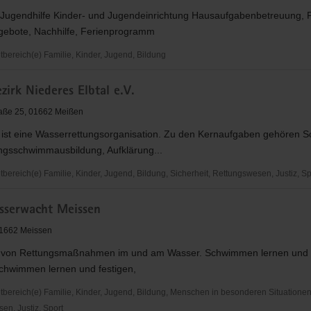
 Jugendhilfe Kinder- und Jugendeinrichtung Hausaufgabenbetreuung, P
ngebote, Nachhilfe, Ferienprogramm
ereich(e) Familie, Kinder, Jugend, Bildung
irk Niederes Elbtal e.V.
aße 25, 01662 Meißen
ist eine Wasserrettungsorganisation. Zu den Kernaufgaben gehören 
ngsschwimmausbildung, Aufklärung...
ereich(e) Familie, Kinder, Jugend, Bildung, Sicherheit, Rettungswesen, Justiz, Sp
serwacht Meissen
 01662 Meissen
n von Rettungsmaßnahmen im und am Wasser. Schwimmen lernen und f
chwimmen lernen und festigen,
ereich(e) Familie, Kinder, Jugend, Bildung, Menschen in besonderen Situationen,
en, Justiz, Sport