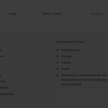
cht
vorige
Seite 1 von 6
nächste
Verwandte Portale
ht
Publikationen
sum
Soziales
Familie
Kinder
ur
Sächsisches Staatsministerium für 
Gesundheit und Gesellschaftlichen
hutz
Zusammenhalt
freiheit
renzgesetz