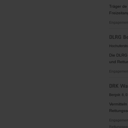
Träger de
Freizeita
Engagementb
DIE
DLRG Bez
ARCHE
Meißen
Hochuferstr
Die DLRG 
und Rettu
Engagementb
DLRG
DRK Was
Bezirk
Niederes
Bergstr. 8,
Elbtal
Vermittel
e.V.
Rettungss
Engagementb
Rettungswes