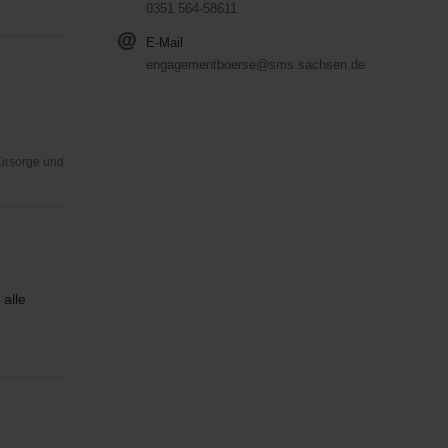
0351 564-58611
E-Mail
engagementboerse@sms.sachsen.de
Fürsorge und
alle