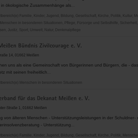
n in ökologische Zusammenhänge als...
reich(e) Familie, Kinder, Jugend, Bildung, Gesellschaft, Kirche, Politik, Kultur, M
Menschen in besonderen Situationen, Pflege, Fürsorge und Selbsthilfe, Sicherheit,
en, Justiz, Sport, Umwelt, Natur, Denkmalpflege
Meißen Bündnis Zivilcourage e. V.
traße 14, 01662 Meißen
ehen uns als eine Gemeinschaft von Bürgerinnen und Bürgern, die - da
tz
z mit seinen freiheitlich...
pe
bereich(e) Menschen in besonderen Situationen
verband für das Dekanat Meißen e. V.
ter-Straße 1, 01662 Meißen
ge
ng von älteren Menschen - Unterstützungsleistungen in der Schuldner-
rinsolvenzberatung - Unterstützung...
ereich(e) Familie, Kinder, Jugend, Bildung, Gesellschaft, Kirche, Politik, Mensche