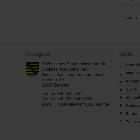
DRK
Wasserwa
erste
Meissen
Service
Herausgeber
Service
Sächsisches Staatsministerium für
Übersic
Soziales, Gesundheit und
Impres
Gesellschaftlichen Zusammenhalt
Albertstr. 10
Kontakt
01097
Dresden
Suche
Telefon:
+49 351 564-0
eSignat
Telefax:
+49 351 564-55060
E-Mail:
poststelle@sms.sachsen.de
Datensc
Barriere
Transpa