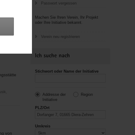
Passwort vergessen
Machen Sie Ihren Verein, Ihr Projekt
oder Ihre Initiative bekannt.
nütziger,
Verein neu registrieren
Ich suche nach
Stichwort oder Name der Initiative
ngsstätte
usik,
Addresse der
Region
Initiative
PLZ/Ort
Umkreis
ng von