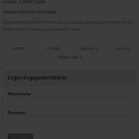
Loßwig
Schulstr. 3, 04860 Süptitz
Soziale Arbeit im Kirchspiel
Engagementbereich(e) Familie, Kinder, Jugend, Bildung, Gesellschaft, Kirche,
Politik, Pflege, Fürsorge und Selbsthilfe, Sport
Ev.
Kirchspiel
erste
vorige
nächste
letzte
Süptitz
Seite 1 von 7
Weitere
Login Engagementbörse
Informationen
Nutzername
Passwort
Anmelden