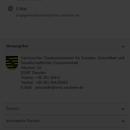
E-Mail
engagementboerse@sms.sachsen.de
Service
Herausgeber
Sächsisches Staatsministerium für Soziales, Gesundheit und
Gesellschaftlichen Zusammenhalt
Albertstr. 10
01097
Dresden
Telefon:
+49 351 564-0
Telefax:
+49 351 564-55060
E-Mail:
poststelle@sms.sachsen.de
Service
Verwandte Portale