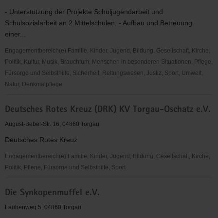
- Unterstützung der Projekte Schuljugendarbeit und
Schulsozialarbeit an 2 Mittelschulen, - Aufbau und Betreuung
einer...
Engagementbereich(e) Familie, Kinder, Jugend, Bildung, Gesellschaft, Kirche,
Politik, Kultur, Musik, Brauchtum, Menschen in besonderen Situationen, Pflege,
Fürsorge und Selbsthilfe, Sicherheit, Rettungswesen, Justiz, Sport, Umwelt,
Natur, Denkmalpflege
Deutscher
Deutsches Rotes Kreuz (DRK) KV Torgau-Oschatz e.V.
Kinderschutzbund
OV
August-Bebel-Str. 16, 04860 Torgau
Torgau
Deutsches Rotes Kreuz
e.
V.
Engagementbereich(e) Familie, Kinder, Jugend, Bildung, Gesellschaft, Kirche,
Politik, Pflege, Fürsorge und Selbsthilfe, Sport
Deutsches
Die Synkopenmuffel e.V.
Rotes
Kreuz
Laubenweg 5, 04860 Torgau
(DRK)