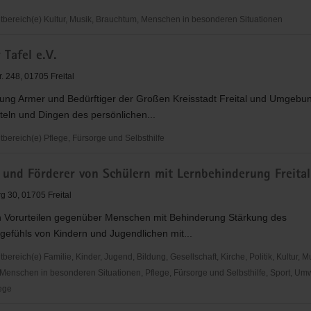
ereich(e) Kultur, Musik, Brauchtum, Menschen in besonderen Situationen
r Tafel e.V.
. 248, 01705 Freital
zung Armer und Bedürftiger der Großen Kreisstadt Freital und Umgebun
eln und Dingen des persönlichen...
ereich(e) Pflege, Fürsorge und Selbsthilfe
 und Förderer von Schülern mit Lernbehinderung Freital
 30, 01705 Freital
 Vorurteilen gegenüber Menschen mit Behinderung Stärkung des
gefühls von Kindern und Jugendlichen mit...
reich(e) Familie, Kinder, Jugend, Bildung, Gesellschaft, Kirche, Politik, Kultur, M
Menschen in besonderen Situationen, Pflege, Fürsorge und Selbsthilfe, Sport, Umwe
ege