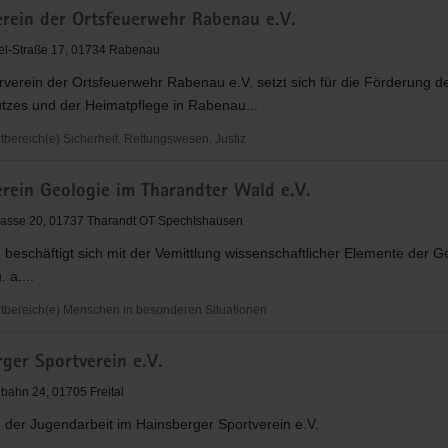
erein der Ortsfeuerwehr Rabenau e.V.
el-Straße 17, 01734 Rabenau
verein der Ortsfeuerwehr Rabenau e.V. setzt sich für die Förderung d
tzes und der Heimatpflege in Rabenau...
derung
ereich(e) Sicherheit, Rettungswesen, Justiz
ein
erein Geologie im Tharandter Wald e.V.
wehr
rasse 20, 01737 Tharandt OT Spechtshausen
 beschäftigt sich mit der Vemittlung wissenschaftlicher Elemente der G
 a....
bereich(e) Menschen in besonderen Situationen
ein
ger Sportverein e.V.
nbahn 24, 01705 Freital
r
 der Jugendarbeit im Hainsberger Sportverein e.V.