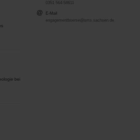
0351 564-58611
E-Mail
engagementboerse@sms.sachsen.de
es
eologie bei