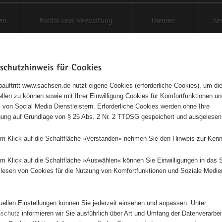
en
Politik und Verwaltung
Themen
Se
schutzhinweis für Cookies
Schriftgröße anpassen
Kontr
auftritt www.sachsen.de nutzt eigene Cookies (erforderliche Cookies), um die
tellen zu können sowie mit Ihrer Einwilligung Cookies für Komfortfunktionen u
t
agementbörse
 von Social Media Dienstleistern. Erforderliche Cookies werden ohne Ihre
igung auf Grundlage von § 25 Abs. 2 Nr. 2 TTDSG gespeichert und ausgelesen
isse auf Karte anzeigen
em Klick auf die Schaltfläche »Verstanden« nehmen Sie den Hinweis zur Kenn
em Klick auf die Schaltfläche »Auswählen« können Sie Einwilligungen in das 
Initiativen
Projekte
Nach Alphabet
Nach Post
lesen von Cookies für die Nutzung von Komfortfunktionen und Soziale Medie
tuellen Einstellungen können Sie jederzeit einsehen und anpassen. Unter
57 Suchergebnisse
nschutz
informieren wir Sie ausführlich über Art und Umfang der Datenverarbe