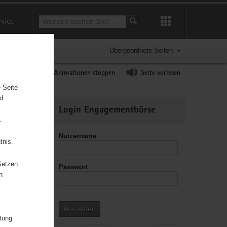
Suchbegriff
rvice
Suche starten
Übergeordnete Seiten
ast erhöhen
Animationen stoppen
Seite vorlesen
 Seite
nd
Weitere
Login Engagementbörse
Informationen
.
Nutzername
tnis.
Setzen
Passwort
leitzahl
n
Anmelden
itung