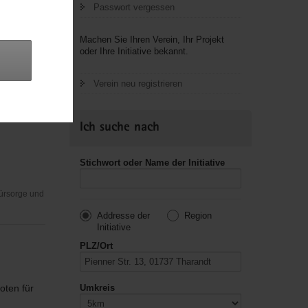
Passwort vergessen
Machen Sie Ihren Verein, Ihr Projekt
oder Ihre Initiative bekannt.
Fürsorge und
Verein neu registrieren
Ich suche nach
Stichwort oder Name der Initiative
Fürsorge und
Addresse der
Region
Initiative
PLZ/Ort
oten für
Umkreis