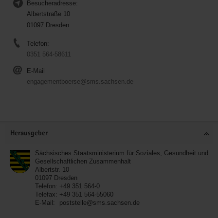
Besucheradresse:
Albertstraße 10
01097 Dresden
Telefon:
0351 564-58611
E-Mail
engagementboerse@sms.sachsen.de
Service
Herausgeber
Sächsisches Staatsministerium für Soziales, Gesundheit und
Gesellschaftlichen Zusammenhalt
Albertstr. 10
01097
Dresden
Telefon:
+49 351 564-0
Telefax:
+49 351 564-55060
E-Mail:
poststelle@sms.sachsen.de