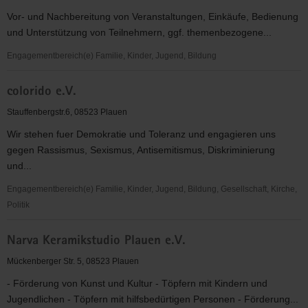
-
Vor- und Nachbereitung von Veranstaltungen, Einkäufe, Bedienung
grenzüberschreitende
und Unterstützung von Teilnehmern, ggf. themenbezogene...
Sozialarbeit
mit
Engagementbereich(e) Familie, Kinder, Jugend, Bildung
Frauen,
Treffpunkt
Jugendlichen
colorido e.V.
Kulturfabrik
und
Stauffenbergstr.6, 08523 Plauen
Kindern
Wir stehen fuer Demokratie und Toleranz und engagieren uns
gegen Rassismus, Sexismus, Antisemitismus, Diskriminierung
und...
Engagementbereich(e) Familie, Kinder, Jugend, Bildung, Gesellschaft, Kirche,
Politik
colorido
Narva Keramikstudio Plauen e.V.
e.V.
Mückenberger Str. 5, 08523 Plauen
- Förderung von Kunst und Kultur - Töpfern mit Kindern und
Jugendlichen - Töpfern mit hilfsbedürtigen Personen - Förderung...