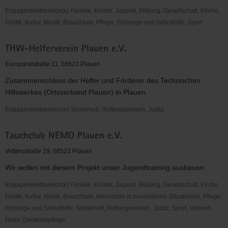
Engagementbereich(e) Familie, Kinder, Jugend, Bildung, Gesellschaft, Kirche,
Politik, Kultur, Musik, Brauchtum, Pflege, Fürsorge und Selbsthilfe, Sport
Narva
THW-Helferverein Plauen e.V.
Keramikstudio
Plauen
Europaratstraße 11, 08523 Plauen
e.V.
Zusammenschluss der Helfer und Förderer des Technischen
Hilfswerkes (Ortsverband Plauen) in Plauen.
Engagementbereich(e) Sicherheit, Rettungswesen, Justiz
THW-
Tauchclub NEMO Plauen e.V.
Helferverein
Plauen
Vettersstraße 19, 08523 Plauen
e.V.
Wir wollen mit diesem Projekt unser Jugendtraining ausbauen.
Engagementbereich(e) Familie, Kinder, Jugend, Bildung, Gesellschaft, Kirche,
Politik, Kultur, Musik, Brauchtum, Menschen in besonderen Situationen, Pflege,
Fürsorge und Selbsthilfe, Sicherheit, Rettungswesen, Justiz, Sport, Umwelt,
Natur, Denkmalpflege