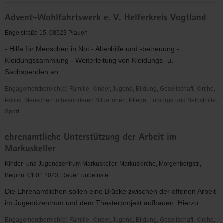
Tauchclub
Advent-Wohlfahrtswerk e. V. Helferkreis Vogtland
NEMO
Plauen
Engelstraße 15, 08523 Plauen
e.V.
- Hilfe für Menschen in Not - Altenhilfe und -betreuung -
Kleidungssammlung - Weiterleitung von Kleidungs- u.
Sachspenden an...
Engagementbereich(e) Familie, Kinder, Jugend, Bildung, Gesellschaft, Kirche,
Politik, Menschen in besonderen Situationen, Pflege, Fürsorge und Selbsthilfe,
Sport
Advent-
ehrenamtliche Unterstützung der Arbeit im
Wohlfahrtswerk
Markuskeller
e.
V.
Kinder- und Jugendzentrum Markuskeller, Markuskirche, Morgenbergstr.,
Helferkreis
Beginn: 01.01.2023, Dauer: unbefristet
Vogtland
Die Ehrenamtlichen sollen eine Brücke zwischen der offenen Arbeit
im Jugendzentrum und dem Theaterprojekt aufbauen. Hierzu...
Engagementbereich(e) Familie, Kinder, Jugend, Bildung, Gesellschaft, Kirche,