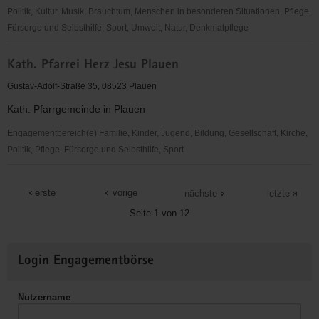
Politik, Kultur, Musik, Brauchtum, Menschen in besonderen Situationen, Pflege,
Fürsorge und Selbsthilfe, Sport, Umwelt, Natur, Denkmalpflege
ehrenamtliche
Kath. Pfarrei Herz Jesu Plauen
Unterstützung
der
Gustav-Adolf-Straße 35, 08523 Plauen
Arbeit
Kath. Pfarrgemeinde in Plauen
im
Markuskeller
Engagementbereich(e) Familie, Kinder, Jugend, Bildung, Gesellschaft, Kirche,
Politik, Pflege, Fürsorge und Selbsthilfe, Sport
Kath.
Pfarrei
erste
vorige
nächste
letzte
Herz
Seite 1 von 12
Jesu
Plauen
Weitere
Login Engagementbörse
Informationen
Nutzername