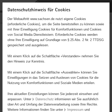
P
Portalübergreifende
o
H
Navigation
Datenschutzhinweis für Cookies
r
a
S
Bürgerschaftliches Engagement
Der Webauftritt www.sachsen.de nutzt eigene Cookies
t
u
e
(erforderliche Cookies), um die Seite bereitstellen zu können sowie
a
p
r
mit Ihrer Einwilligung Cookies für Komfortfunktionen und Cookies
l
t
v
Hauptinhalt
Engagementbörse
von Social Media Dienstleistern. Erforderliche Cookies werden
ü
i
i
ohne Ihre Einwilligung auf Grundlage von § 25 Abs. 2 Nr. 2 TTDSG
b
n
c
gespeichert und ausgelesen.
e
h
e
Ergebnisse auf Karte anzeigen
r
a
Mit einem Klick auf die Schaltfläche »Verstanden« nehmen Sie
g
l
den Hinweis zur Kenntnis.
r
t
Alles
Initiativen
Projekte
e
Mit einem Klick auf die Schaltfläche »Auswählen« können Sie
Nach Alphabet
Nach Postleitzahl
i
Einwilligungen in das Setzen und Auslesen von Cookies für die
Nutzung von Komfortfunktionen und Soziale Medien erteilen.
f
e
Ihre aktuellen Einstellungen können Sie jederzeit einsehen und
112 Suchergebnisse
n
anpassen. Unter
Datenschutz
informieren wir Sie ausführlich
d
über Art und Umfang der Datenverarbeitung sowie Ihre Rechte.
Förderverein Komturhof Plauen e.V.
e
Weitere Informationen finden Sie unter
Impressum
und
N