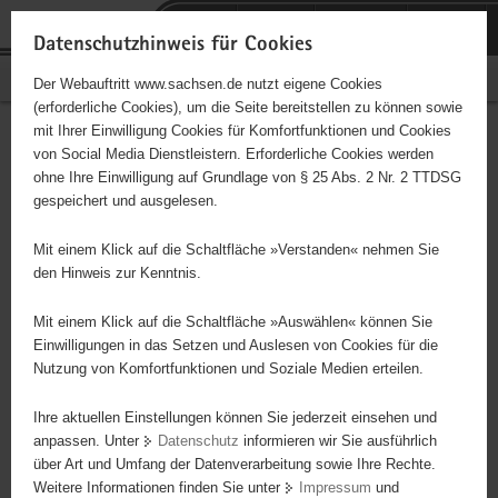
P
Portalübergreifende
o
H
Navigation
Datenschutzhinweis für Cookies
r
a
S
Bürgerschaftliches Engagement
Der Webauftritt www.sachsen.de nutzt eigene Cookies
t
u
e
(erforderliche Cookies), um die Seite bereitstellen zu können sowie
a
p
r
mit Ihrer Einwilligung Cookies für Komfortfunktionen und Cookies
l
t
v
Hauptinhalt
Engagementbörse
von Social Media Dienstleistern. Erforderliche Cookies werden
ü
i
i
ohne Ihre Einwilligung auf Grundlage von § 25 Abs. 2 Nr. 2 TTDSG
b
n
c
gespeichert und ausgelesen.
e
h
e
Ergebnisse auf Karte anzeigen
r
a
Mit einem Klick auf die Schaltfläche »Verstanden« nehmen Sie
g
l
den Hinweis zur Kenntnis.
r
t
Alles
Initiativen
Projekte
e
Mit einem Klick auf die Schaltfläche »Auswählen« können Sie
Nach Alphabet
Nach Postleitzahl
i
Einwilligungen in das Setzen und Auslesen von Cookies für die
Nutzung von Komfortfunktionen und Soziale Medien erteilen.
f
e
Ihre aktuellen Einstellungen können Sie jederzeit einsehen und
0 Suchergebnisse
n
anpassen. Unter
Datenschutz
informieren wir Sie ausführlich
d
über Art und Umfang der Datenverarbeitung sowie Ihre Rechte.
e
erste
vorige
nächste
letzte
Weitere Informationen finden Sie unter
Impressum
und
N