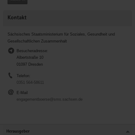
Kontakt
Sächsisches Staatsministerium für Soziales, Gesundheit und
Gesellschaftlichen Zusammenhalt
Besucheradresse:
Albertstraße 10
01097 Dresden
Telefon:
0351 564-58611
E-Mail
engagementboerse@sms.sachsen.de
Service
Herausgeber