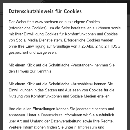
P
Portalübergreifende
o
H
Navigation
Datenschutzhinweis für Cookies
r
a
S
Bürgerschaftliches Engagement
Der Webauftritt www.sachsen.de nutzt eigene Cookies
t
u
e
(erforderliche Cookies), um die Seite bereitstellen zu können sowie
a
p
r
mit Ihrer Einwilligung Cookies für Komfortfunktionen und Cookies
l
t
v
Hauptinhalt
Engagementbörse
von Social Media Dienstleistern. Erforderliche Cookies werden
ü
i
i
ohne Ihre Einwilligung auf Grundlage von § 25 Abs. 2 Nr. 2 TTDSG
b
n
c
gespeichert und ausgelesen.
e
h
e
Ergebnisse auf Karte anzeigen
r
a
Mit einem Klick auf die Schaltfläche »Verstanden« nehmen Sie
g
l
den Hinweis zur Kenntnis.
r
t
Alles
Initiativen
Projekte
e
Mit einem Klick auf die Schaltfläche »Auswählen« können Sie
Nach Alphabet
Nach Postleitzahl
i
Einwilligungen in das Setzen und Auslesen von Cookies für die
Nutzung von Komfortfunktionen und Soziale Medien erteilen.
f
e
Ihre aktuellen Einstellungen können Sie jederzeit einsehen und
2 Suchergebnisse
n
anpassen. Unter
Datenschutz
informieren wir Sie ausführlich
d
über Art und Umfang der Datenverarbeitung sowie Ihre Rechte.
e
erste
vorige
nächste
letzte
Weitere Informationen finden Sie unter
Impressum
und
N