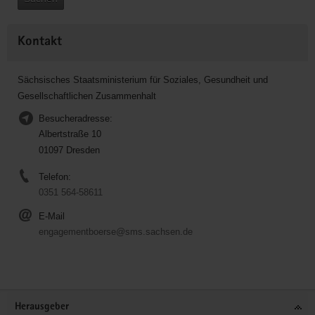
Kontakt
Sächsisches Staatsministerium für Soziales, Gesundheit und
Gesellschaftlichen Zusammenhalt
Besucheradresse:
Albertstraße 10
01097 Dresden
Telefon:
0351 564-58611
E-Mail
engagementboerse@sms.sachsen.de
Service
Herausgeber