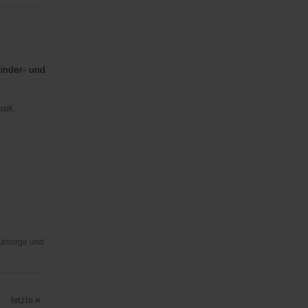
Kinder- und
usik,
Fürsorge und
letzte