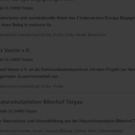
ße 19, 04860 Torgau
historische und soziokulturelle Arbeit des Fördervereins Europa Begeg
n ihren Beleg in mehrere für...
reich(e) Gesellschaft, Kirche, Politik, Kultur, Musik, Brauchtum
ein
t Verein e.V.
gen
ße 19, 04860 Torgau
st Verein e.V. ist als Kommunikationszentrum mit dem Projekt zur Ver
regionalen Zusammenarbeit von...
ereich(e) Gesellschaft, Kirche, Politik
turschutzstation Biberhof Torgau
raße 19, 04860 Torgau
r Naturschutz und Umweltbildung auf der Naturschutzstation Biberhof 
ereich(e) Familie, Kinder, Jugend, Bildung, Umwelt, Natur, Denkmalpflege