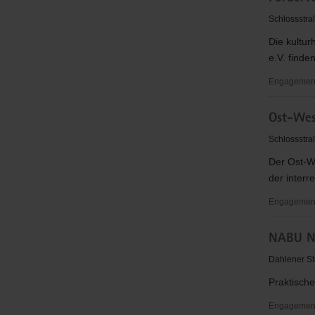
Torgau
Schlossstra
e.V.
Die kultur
e.V. finde
Engagementbe
Förderver
Ost-Wes
Europa
Begegnun
Schlossstra
e.V.
Der Ost-We
der inter
Engagementb
Ost-
NABU Na
West
Verein
Dahlener St
e.V.
Praktische
Engagementb