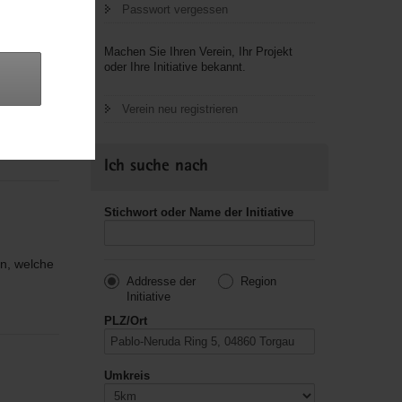
Passwort vergessen
Machen Sie Ihren Verein, Ihr Projekt
oder Ihre Initiative bekannt.
ven
Verein neu registrieren
usik,
Ich suche nach
Stichwort oder Name der Initiative
en, welche
Addresse der
Region
Initiative
PLZ/Ort
Umkreis