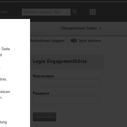
Suchbegriff
rvice
Suche starten
Übergeordnete Seiten
ast erhöhen
Animationen stoppen
Seite vorlesen
 Seite
nd
Weitere
Login Engagementbörse
Informationen
.
Nutzername
tnis.
Setzen
Passwort
leitzahl
n
Anmelden
itung