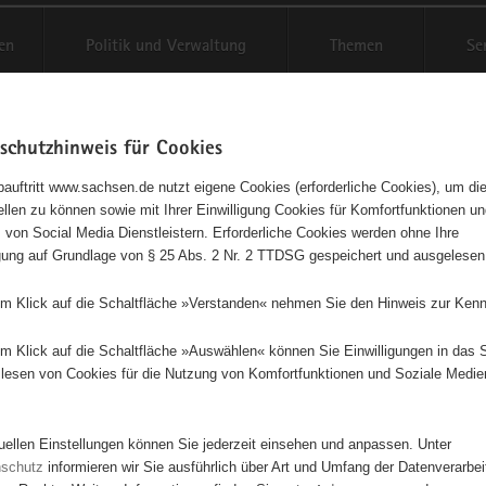
en
Politik und Verwaltung
Themen
Se
schutzhinweis für Cookies
Schriftgröße anpassen
Kontr
auftritt www.sachsen.de nutzt eigene Cookies (erforderliche Cookies), um die
tellen zu können sowie mit Ihrer Einwilligung Cookies für Komfortfunktionen u
t
agementbörse
 von Social Media Dienstleistern. Erforderliche Cookies werden ohne Ihre
igung auf Grundlage von § 25 Abs. 2 Nr. 2 TTDSG gespeichert und ausgelesen
isse auf Karte anzeigen
em Klick auf die Schaltfläche »Verstanden« nehmen Sie den Hinweis zur Kenn
em Klick auf die Schaltfläche »Auswählen« können Sie Einwilligungen in das 
Initiativen
Projekte
Nach Alphabet
Nach Post
lesen von Cookies für die Nutzung von Komfortfunktionen und Soziale Medie
tuellen Einstellungen können Sie jederzeit einsehen und anpassen. Unter
66 Suchergebnisse
nschutz
informieren wir Sie ausführlich über Art und Umfang der Datenverarbe