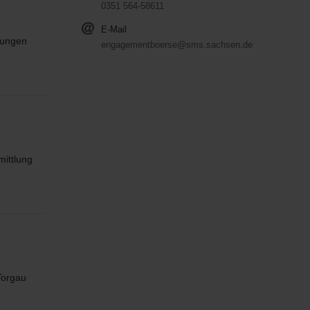
0351 564-58611
E-Mail
nungen
engagementboerse@sms.sachsen.de
mittlung
Torgau