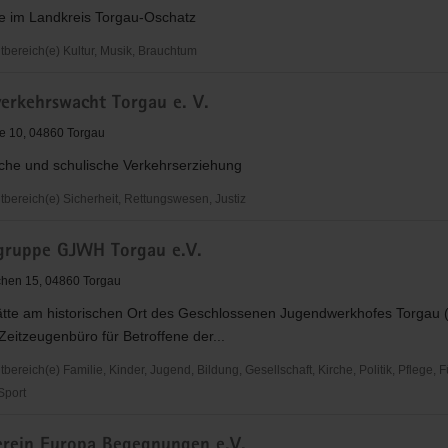
ie im Landkreis Torgau-Oschatz
ereich(e) Kultur, Musik, Brauchtum
verkehrswacht Torgau e. V.
e 10, 04860 Torgau
in
sche und schulische Verkehrserziehung
"
ereich(e) Sicherheit, Rettungswesen, Justiz
rkehrswacht
ivgruppe GJWH Torgau e.V.
chen 15, 04860 Torgau
tte am historischen Ort des Geschlossenen Jugendwerkhofes Torgau 
Zeitzeugenbüro für Betroffene der...
reich(e) Familie, Kinder, Jugend, Bildung, Gesellschaft, Kirche, Politik, Pflege, 
 Sport
uppe
erein Europa Begegnungen e.V.