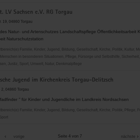
. LV Sachsen e.V. RG Torgau
zstation
r. 19, 04860 Torgau
es Natur- und Artenschutzes Landschaftspflege Öffentlichkeitsarbeit 
eit Naturschutzstation
reich(e) Familie, Kinder, Jugend, Bildung, Gesellschaft, Kirche, Politik, Kultur, M
Menschen in besonderen Situationen, Pflege, Fürsorge und Selbsthilfe, Sicherheit,
en, Justiz, Sport, Umwelt, Natur, Denkmalpflege
sche Jugend im Kirchenkreis Torgau-Delitzsch
 2, 04860 Torgau
Pfadfinder " für Kinder und Jugendliche im Landkreis Nordsachsen
reich(e) Familie, Kinder, Jugend, Bildung, Gesellschaft, Kirche, Politik, Pflege, 
 Sport
che
Seite 4 von 7
vorige
nächste