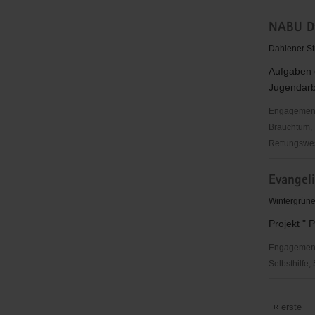
NABU
NABU Dt
Naturschut
Biberhof
Dahlener St
Torgau
Aufgaben d
Jugendarb
Engagementbe
Brauchtum, 
Rettungswes
NABU
Evangeli
Dt.
LV
Wintergrüne
Sachsen
Projekt " 
e.V.
RG
Engagementbe
Torgau
Selbsthilfe,
Evangelis
Jugend
erste