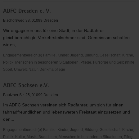
Abteilung
ADFC Dresden e. V.
Rennrodel,
Skeleton
Bischofsweg 38, 01099 Dresden
&
Wir engagieren uns für eine Stadt, in der Radfahrer
Bobsport
gleichberechtigte Verkehrsteilnehmer sind. Gemeinsam schaffen
des
wir es,...
Dresdner
SC
Engagementbereich(e) Familie, Kinder, Jugend, Bildung, Gesellschaft, Kirche,
1898
Politik, Menschen in besonderen Situationen, Pflege, Fürsorge und Selbsthilfe,
e.V.
Sport, Umwelt, Natur, Denkmalpflege
ADFC
ADFC Sachsen e.V.
Dresden
e.
Bautzner Str. 25, 01099 Dresden
V.
Im ADFC Sachsen vereinen sich Radfahrer, um sich für einen
fahrradfreundlichen und lebenswerten Freistaat einzusetzen und
den...
Engagementbereich(e) Familie, Kinder, Jugend, Bildung, Gesellschaft, Kirche,
Politik, Kultur, Musik, Brauchtum, Menschen in besonderen Situationen, Pflege,