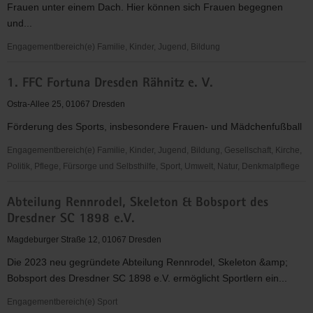
Frauen unter einem Dach. Hier können sich Frauen begegnen
Dresden
und...
Engagementbereich(e) Familie, Kinder, Jugend, Bildung
*sowieso*
1. FFC Fortuna Dresden Rähnitz e. V.
Kultur
Beratung
Ostra-Allee 25, 01067 Dresden
Bildung
Förderung des Sports, insbesondere Frauen- und Mädchenfußball
"Frauen
für
Engagementbereich(e) Familie, Kinder, Jugend, Bildung, Gesellschaft, Kirche,
Frauen
Politik, Pflege, Fürsorge und Selbsthilfe, Sport, Umwelt, Natur, Denkmalpflege
e.V."
1.
Abteilung Rennrodel, Skeleton & Bobsport des
FFC
Dresdner SC 1898 e.V.
Fortuna
Dresden
Magdeburger Straße 12, 01067 Dresden
Rähnitz
Die 2023 neu gegründete Abteilung Rennrodel, Skeleton &amp;
e.
Bobsport des Dresdner SC 1898 e.V. ermöglicht Sportlern ein...
V.
Engagementbereich(e) Sport