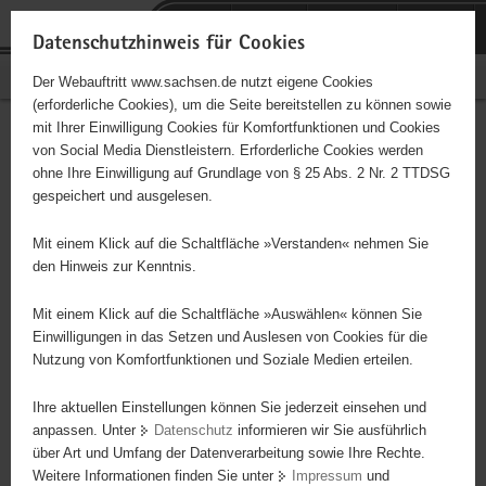
P
Portalübergreifende
o
H
Navigation
Datenschutzhinweis für Cookies
r
a
S
Bürgerschaftliches Engagement
Der Webauftritt www.sachsen.de nutzt eigene Cookies
t
u
e
(erforderliche Cookies), um die Seite bereitstellen zu können sowie
a
p
r
mit Ihrer Einwilligung Cookies für Komfortfunktionen und Cookies
l
t
v
Hauptinhalt
Engagementbörse
von Social Media Dienstleistern. Erforderliche Cookies werden
ü
i
i
ohne Ihre Einwilligung auf Grundlage von § 25 Abs. 2 Nr. 2 TTDSG
b
n
c
gespeichert und ausgelesen.
e
h
e
Ergebnisse auf Karte anzeigen
r
a
Mit einem Klick auf die Schaltfläche »Verstanden« nehmen Sie
g
l
den Hinweis zur Kenntnis.
r
t
Alles
Initiativen
Projekte
e
Mit einem Klick auf die Schaltfläche »Auswählen« können Sie
Nach Alphabet
Nach Postleitzahl
i
Einwilligungen in das Setzen und Auslesen von Cookies für die
Nutzung von Komfortfunktionen und Soziale Medien erteilen.
f
e
Ihre aktuellen Einstellungen können Sie jederzeit einsehen und
615 Suchergebnisse
n
anpassen. Unter
Datenschutz
informieren wir Sie ausführlich
d
über Art und Umfang der Datenverarbeitung sowie Ihre Rechte.
"coloRadio" Radio-Initiative Dresden e.V.
e
Weitere Informationen finden Sie unter
Impressum
und
N