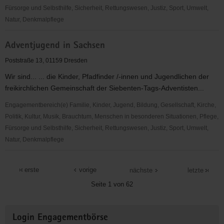
Fürsorge und Selbsthilfe, Sicherheit, Rettungswesen, Justiz, Sport, Umwelt,
Natur, Denkmalpflege
ADFC
Adventjugend in Sachsen
Sachsen
e.V.
Poststraße 13, 01159 Dresden
Wir sind... ... die Kinder, Pfadfinder /-innen und Jugendlichen der
freikirchlichen Gemeinschaft der Siebenten-Tags-Adventisten...
Engagementbereich(e) Familie, Kinder, Jugend, Bildung, Gesellschaft, Kirche,
Politik, Kultur, Musik, Brauchtum, Menschen in besonderen Situationen, Pflege,
Fürsorge und Selbsthilfe, Sicherheit, Rettungswesen, Justiz, Sport, Umwelt,
Natur, Denkmalpflege
Adventjugend
in
erste
vorige
nächste
letzte
Sachsen
Seite 1 von 62
Weitere
Login Engagementbörse
Informationen