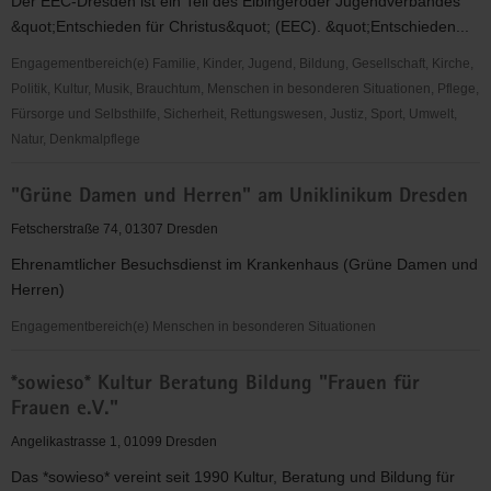
Der EEC-Dresden ist ein Teil des Elbingeröder Jugendverbandes
&quot;Entschieden für Christus&quot; (EEC). &quot;Entschieden...
Engagementbereich(e) Familie, Kinder, Jugend, Bildung, Gesellschaft, Kirche,
Politik, Kultur, Musik, Brauchtum, Menschen in besonderen Situationen, Pflege,
Fürsorge und Selbsthilfe, Sicherheit, Rettungswesen, Justiz, Sport, Umwelt,
Natur, Denkmalpflege
"Entschieden
"Grüne Damen und Herren" am Uniklinikum Dresden
für
Christus"
Fetscherstraße 74, 01307 Dresden
(EC)
Ehrenamtlicher Besuchsdienst im Krankenhaus (Grüne Damen und
-
Herren)
Elbingeröder
Jugendverband
Engagementbereich(e) Menschen in besonderen Situationen
(EEC)
"Grüne
Gruppe
*sowieso* Kultur Beratung Bildung "Frauen für
Damen
Dresden
Frauen e.V."
und
Herren"
Angelikastrasse 1, 01099 Dresden
am
Das *sowieso* vereint seit 1990 Kultur, Beratung und Bildung für
Uniklinikum