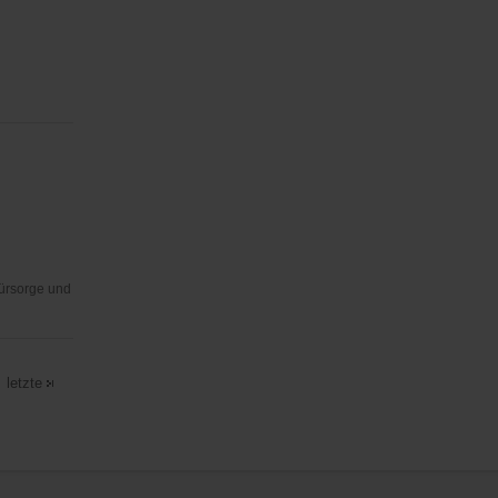
Fürsorge und
letzte