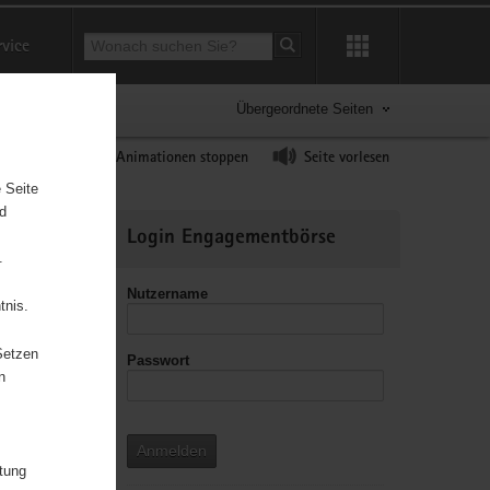
Suchbegriff
rvice
Suche starten
Übergeordnete Seiten
ast erhöhen
Animationen stoppen
Seite vorlesen
 Seite
nd
Weitere
Login Engagementbörse
Informationen
.
Nutzername
tnis.
Setzen
Passwort
leitzahl
n
Anmelden
itung