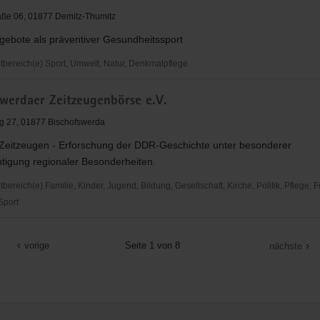
aße 06, 01877 Demitz-Thumitz
ebote als präventiver Gesundheitssport
ereich(e) Sport, Umwelt, Natur, Denkmalpflege
erdaer
swerdaer Zeitzeugenbörse e.V.
ein
g 27, 01877 Bischofswerda
t Zeitzeugen - Erforschung der DDR-Geschichte unter besonderer
htigung regionaler Besonderheiten.
reich(e) Familie, Kinder, Jugend, Bildung, Gesellschaft, Kirche, Politik, Pflege, 
 Sport
erdaer
nbörse
vorige
Seite 1 von 8
nächste