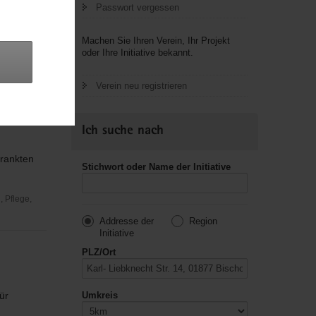
Passwort vergessen
Machen Sie Ihren Verein, Ihr Projekt
oder Ihre Initiative bekannt.
Verein neu registrieren
Ich suche nach
krankten
Stichwort oder Name der Initiative
 Pflege,
Addresse der
Region
Initiative
PLZ/Ort
ür
Umkreis