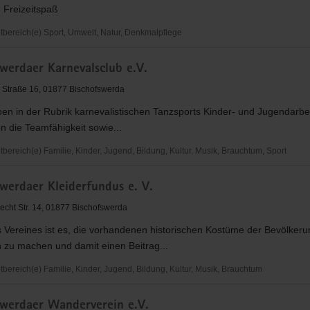
 Freizeitspaß
ereich(e) Sport, Umwelt, Natur, Denkmalpflege
erdaer
werdaer Karnevalsclub e.V.
ein
 Straße 16, 01877 Bischofswerda
ben in der Rubrik karnevalistischen Tanzsports Kinder- und Jugendarbei
n die Teamfähigkeit sowie...
ereich(e) Familie, Kinder, Jugend, Bildung, Kultur, Musik, Brauchtum, Sport
erdaer
werdaer Kleiderfundus e. V.
club
necht Str. 14, 01877 Bischofswerda
 Vereines ist es, die vorhandenen historischen Kostüme der Bevölkeru
 zu machen und damit einen Beitrag...
ereich(e) Familie, Kinder, Jugend, Bildung, Kultur, Musik, Brauchtum
erdaer
swerdaer Wanderverein e.V.
dus