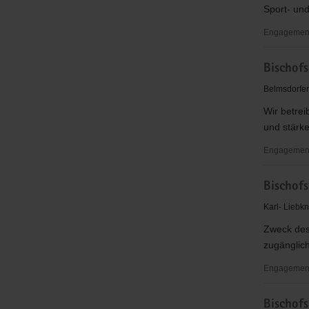
Sport- und
Engagementb
Bischofsw
Bischofs
Fußballver
08
Belmsdorfer
eV
Wir betrei
und stärke
Engagementb
Bischofsw
Bischofs
Karnevals
e.V.
Karl- Liebk
Zweck des
zugänglich
Engagementb
Bischofsw
Bischof
Kleiderfun