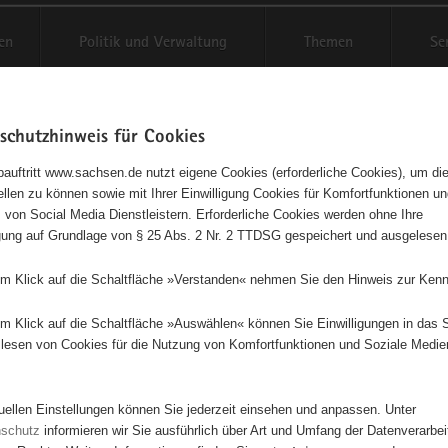
en
Politik und Verwaltung
Themen
Se
schutzhinweis für Cookies
Schriftgröße anpassen
Kontr
auftritt www.sachsen.de nutzt eigene Cookies (erforderliche Cookies), um die
tellen zu können sowie mit Ihrer Einwilligung Cookies für Komfortfunktionen u
t
agementbörse
 von Social Media Dienstleistern. Erforderliche Cookies werden ohne Ihre
igung auf Grundlage von § 25 Abs. 2 Nr. 2 TTDSG gespeichert und ausgelesen
isse auf Karte anzeigen
em Klick auf die Schaltfläche »Verstanden« nehmen Sie den Hinweis zur Kenn
em Klick auf die Schaltfläche »Auswählen« können Sie Einwilligungen in das 
Initiativen
Projekte
Nach Alphabet
Nach Post
lesen von Cookies für die Nutzung von Komfortfunktionen und Soziale Medie
tuellen Einstellungen können Sie jederzeit einsehen und anpassen. Unter
72 Suchergebnisse
nschutz
informieren wir Sie ausführlich über Art und Umfang der Datenverarbe