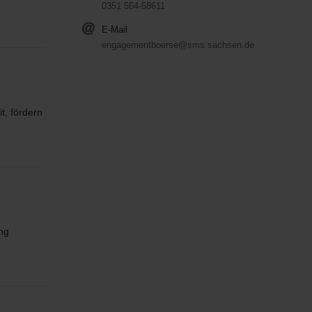
0351 564-58611
E-Mail
engagementboerse@sms.sachsen.de
t, fördern
ng