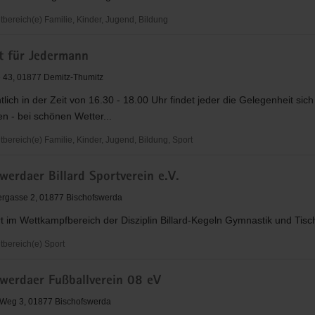
ereich(e) Familie, Kinder, Jugend, Bildung
rt für Jedermann
 43, 01877 Demitz-Thumitz
lich in der Zeit von 16.30 - 18.00 Uhr findet jeder die Gelegenheit sich 
en - bei schönen Wetter...
ereich(e) Familie, Kinder, Jugend, Bildung, Sport
werdaer Billard Sportverein e.V.
n
ergasse 2, 01877 Bischofswerda
rt im Wettkampfbereich der Disziplin Billard-Kegeln Gymnastik und Tisc
bereich(e) Sport
erdaer
swerdaer Fußballverein 08 eV
n
 Weg 3, 01877 Bischofswerda