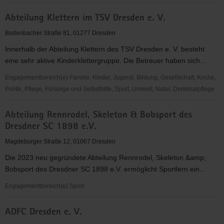
abcd
Abteilung Klettern im TSV Dresden e. V.
-
Alphabetisierung,
Bodenbacher Straße 81, 01277 Dresden
Bildung,
Innerhalb der Abteilung Klettern des TSV Dresden e. V. besteht
Chancen
eine sehr aktive Kinderklettergruppe. Die Betreuer haben sich...
in
Dresden
Engagementbereich(e) Familie, Kinder, Jugend, Bildung, Gesellschaft, Kirche,
e.V.
Politik, Pflege, Fürsorge und Selbsthilfe, Sport, Umwelt, Natur, Denkmalpflege
Abteilung
Abteilung Rennrodel, Skeleton & Bobsport des
Klettern
Dresdner SC 1898 e.V.
im
TSV
Magdeburger Straße 12, 01067 Dresden
Dresden
Die 2023 neu gegründete Abteilung Rennrodel, Skeleton &amp;
e.
Bobsport des Dresdner SC 1898 e.V. ermöglicht Sportlern ein...
V.
Engagementbereich(e) Sport
Abteilung
ADFC Dresden e. V.
Rennrodel,