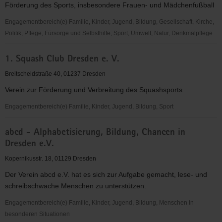
Förderung des Sports, insbesondere Frauen- und Mädchenfußball
"Frauen
für
Engagementbereich(e) Familie, Kinder, Jugend, Bildung, Gesellschaft, Kirche,
Frauen
Politik, Pflege, Fürsorge und Selbsthilfe, Sport, Umwelt, Natur, Denkmalpflege
e.V."
1.
1. Squash Club Dresden e. V.
FFC
Fortuna
Breitscheidstraße 40, 01237 Dresden
Dresden
Verein zur Förderung und Verbreitung des Squashsports
Rähnitz
e.
Engagementbereich(e) Familie, Kinder, Jugend, Bildung, Sport
V.
1.
abcd - Alphabetisierung, Bildung, Chancen in
Squash
Dresden e.V.
Club
Dresden
Kopernikusstr. 18, 01129 Dresden
e.
Der Verein abcd e.V. hat es sich zur Aufgabe gemacht, lese- und
V.
schreibschwache Menschen zu unterstützen.
Engagementbereich(e) Familie, Kinder, Jugend, Bildung, Menschen in
besonderen Situationen