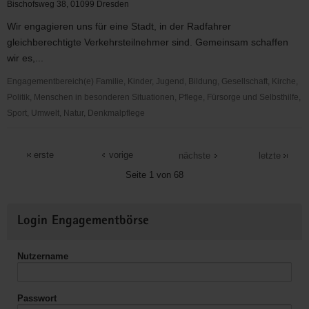
Skeleton
Bischofsweg 38, 01099 Dresden
&
Wir engagieren uns für eine Stadt, in der Radfahrer
Bobsport
gleichberechtigte Verkehrsteilnehmer sind. Gemeinsam schaffen
des
wir es,...
Dresdner
SC
Engagementbereich(e) Familie, Kinder, Jugend, Bildung, Gesellschaft, Kirche,
1898
Politik, Menschen in besonderen Situationen, Pflege, Fürsorge und Selbsthilfe,
e.V.
Sport, Umwelt, Natur, Denkmalpflege
ADFC
Dresden
erste
vorige
nächste
letzte
e.
Seite 1 von 68
V.
Weitere
Login Engagementbörse
Informationen
Nutzername
Passwort