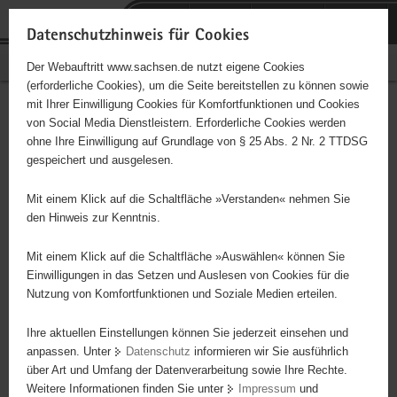
P
Portalübergreifende
o
H
Navigation
Datenschutzhinweis für Cookies
r
a
S
Bürgerschaftliches Engagement
Der Webauftritt www.sachsen.de nutzt eigene Cookies
t
u
e
(erforderliche Cookies), um die Seite bereitstellen zu können sowie
a
p
r
mit Ihrer Einwilligung Cookies für Komfortfunktionen und Cookies
l
t
v
Hauptinhalt
Engagementbörse
von Social Media Dienstleistern. Erforderliche Cookies werden
ü
i
i
ohne Ihre Einwilligung auf Grundlage von § 25 Abs. 2 Nr. 2 TTDSG
b
n
c
gespeichert und ausgelesen.
e
h
e
Ergebnisse auf Karte anzeigen
r
a
Mit einem Klick auf die Schaltfläche »Verstanden« nehmen Sie
g
l
den Hinweis zur Kenntnis.
r
t
Alles
Initiativen
Projekte
e
Mit einem Klick auf die Schaltfläche »Auswählen« können Sie
Nach Alphabet
Nach Postleitzahl
i
Einwilligungen in das Setzen und Auslesen von Cookies für die
Nutzung von Komfortfunktionen und Soziale Medien erteilen.
f
e
Ihre aktuellen Einstellungen können Sie jederzeit einsehen und
675 Suchergebnisse
n
anpassen. Unter
Datenschutz
informieren wir Sie ausführlich
d
über Art und Umfang der Datenverarbeitung sowie Ihre Rechte.
"coloRadio" Radio-Initiative Dresden e.V.
e
Weitere Informationen finden Sie unter
Impressum
und
N