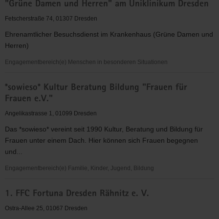
"Grüne Damen und Herren" am Uniklinikum Dresden
für
Christus"
Fetscherstraße 74, 01307 Dresden
(EC)
Ehrenamtlicher Besuchsdienst im Krankenhaus (Grüne Damen und
-
Herren)
Elbingeröder
Jugendverband
Engagementbereich(e) Menschen in besonderen Situationen
(EEC)
"Grüne
Gruppe
*sowieso* Kultur Beratung Bildung "Frauen für
Damen
Dresden
Frauen e.V."
und
Herren"
Angelikastrasse 1, 01099 Dresden
am
Das *sowieso* vereint seit 1990 Kultur, Beratung und Bildung für
Uniklinikum
Frauen unter einem Dach. Hier können sich Frauen begegnen
Dresden
und...
Engagementbereich(e) Familie, Kinder, Jugend, Bildung
*sowieso*
1. FFC Fortuna Dresden Rähnitz e. V.
Kultur
Beratung
Ostra-Allee 25, 01067 Dresden
Bildung