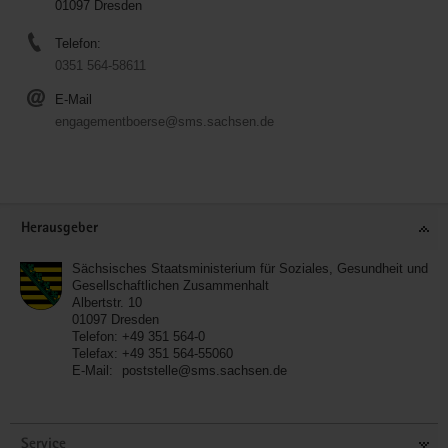
01097 Dresden
Telefon:
0351 564-58611
E-Mail
engagementboerse@sms.sachsen.de
Service
Herausgeber
Sächsisches Staatsministerium für Soziales, Gesundheit und
Gesellschaftlichen Zusammenhalt
Albertstr. 10
01097
Dresden
Telefon:
+49 351 564-0
Telefax:
+49 351 564-55060
E-Mail:
poststelle@sms.sachsen.de
Service